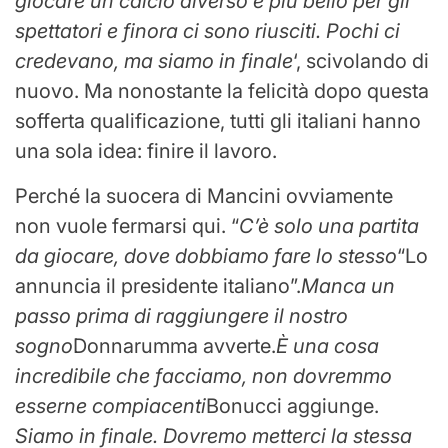
giocare un calcio diverso e più bello per gli
spettatori e finora ci sono riusciti. Pochi ci
credevano, ma siamo in finale
‘, scivolando di
nuovo. Ma nonostante la felicità dopo questa
sofferta qualificazione, tutti gli italiani hanno
una sola idea: finire il lavoro.
Perché la suocera di Mancini ovviamente
non vuole fermarsi qui. “
C’è solo una partita
da giocare, dove dobbiamo fare lo stesso
“Lo
annuncia il presidente italiano”.
Manca un
passo prima di raggiungere il nostro
sogno
Donnarumma avverte.
È una cosa
incredibile che facciamo, non dovremmo
esserne compiacenti
Bonucci aggiunge.
Siamo in finale. Dovremo metterci la stessa