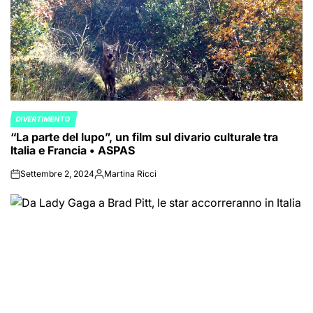
DIVERTIMENTO
POSTED
“La parte del lupo”, un film sul divario culturale tra
IN
Italia e Francia • ASPAS
Settembre 2, 2024
Martina Ricci
on
Posted
by