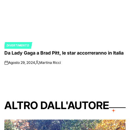
DIVERTIMENTO
POSTED
Da Lady Gaga a Brad Pitt, le star accorreranno in Italia
IN
Agosto 29, 2024
Martina Ricci
on
Posted
by
ALTRO DALL'AUTORE