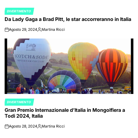
DIVERTIMENTO
POSTED
Da Lady Gaga a Brad Pitt, le star accorreranno in Italia
IN
Agosto 29, 2024
Martina Ricci
on
Posted
by
DIVERTIMENTO
POSTED
Gran Premio Internazionale d’Italia in Mongolfiera a
IN
Todi 2024, Italia
Agosto 28, 2024
Martina Ricci
on
Posted
by