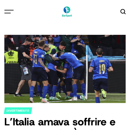
Skip
to
content
DIVERTIMENTO
POSTED
L’Italia amava soffrire e
IN