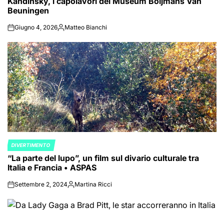
Kandinsky, i capolavori del Museum Boijmans Van
Beuningen
Giugno 4, 2026
Matteo Bianchi
on
Posted
by
DIVERTIMENTO
POSTED
“La parte del lupo”, un film sul divario culturale tra
IN
Italia e Francia • ASPAS
Settembre 2, 2024
Martina Ricci
on
Posted
by