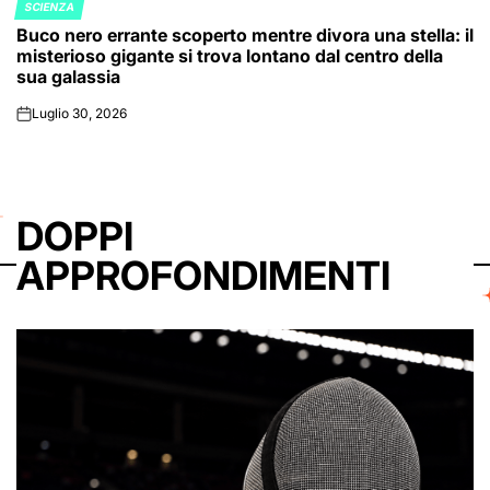
SCIENZA
POSTED
Buco nero errante scoperto mentre divora una stella: il
IN
misterioso gigante si trova lontano dal centro della
sua galassia
Luglio 30, 2026
on
DOPPI
APPROFONDIMENTI