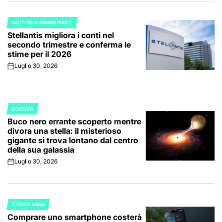
NOTIZIE IN PRIMO PIANO
POSTED
Stellantis migliora i conti nel
IN
secondo trimestre e conferma le
stime per il 2026
Luglio 30, 2026
on
SCIENZA
POSTED
Buco nero errante scoperto mentre
IN
divora una stella: il misterioso
gigante si trova lontano dal centro
della sua galassia
Luglio 30, 2026
on
TECNOLOGIA
POSTED
Comprare uno smartphone costerà
IN