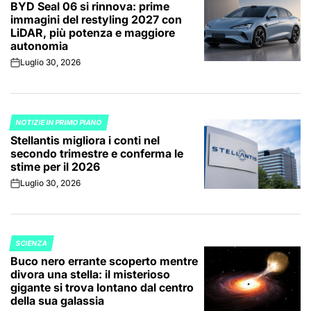
BYD Seal 06 si rinnova: prime
IN
immagini del restyling 2027 con
LiDAR, più potenza e maggiore
autonomia
Luglio 30, 2026
on
NOTIZIE IN PRIMO PIANO
POSTED
Stellantis migliora i conti nel
IN
secondo trimestre e conferma le
stime per il 2026
Luglio 30, 2026
on
SCIENZA
POSTED
Buco nero errante scoperto mentre
IN
divora una stella: il misterioso
gigante si trova lontano dal centro
della sua galassia