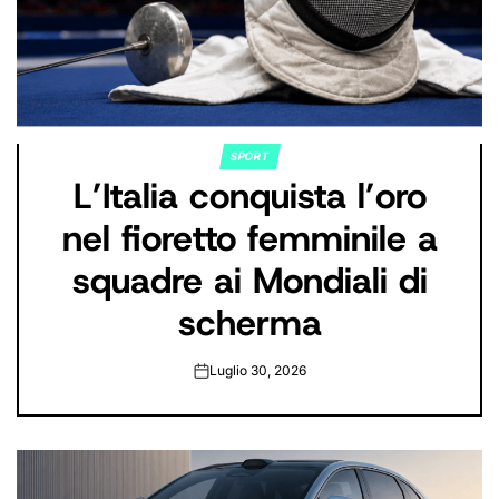
SPORT
POSTED
L’Italia conquista l’oro
IN
nel fioretto femminile a
squadre ai Mondiali di
scherma
Luglio 30, 2026
on