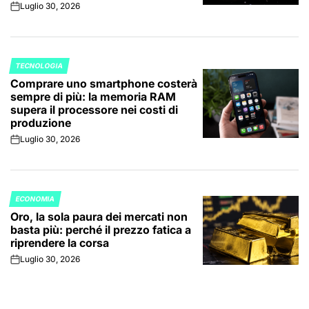
Luglio 30, 2026
on
TECNOLOGIA
POSTED
Comprare uno smartphone costerà
IN
sempre di più: la memoria RAM
supera il processore nei costi di
produzione
Luglio 30, 2026
on
ECONOMIA
POSTED
Oro, la sola paura dei mercati non
IN
basta più: perché il prezzo fatica a
riprendere la corsa
Luglio 30, 2026
on