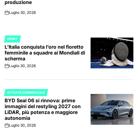
produzione
Luglio 30, 2026
on
SPORT
POSTED
L’Italia conquista l’oro nel fioretto
IN
femminile a squadre ai Mondiali di
scherma
Luglio 30, 2026
on
ATTIVITÀ COMMERCIALE
POSTED
BYD Seal 06 si rinnova: prime
IN
immagini del restyling 2027 con
LiDAR, più potenza e maggiore
autonomia
Luglio 30, 2026
on