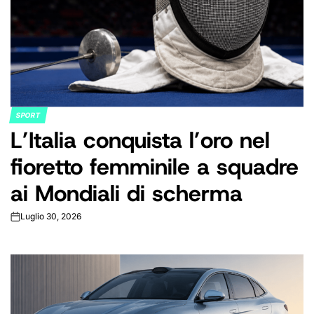
SPORT
POSTED
L’Italia conquista l’oro nel
IN
fioretto femminile a squadre
ai Mondiali di scherma
Luglio 30, 2026
on