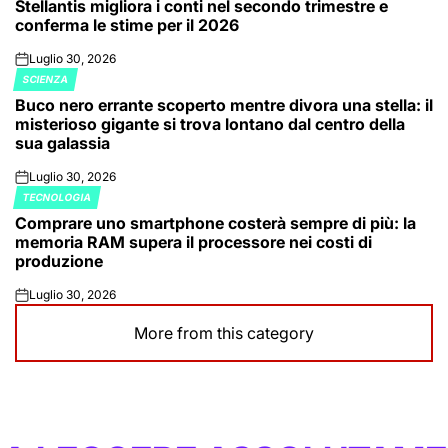
Stellantis migliora i conti nel secondo trimestre e
IN
conferma le stime per il 2026
Luglio 30, 2026
on
SCIENZA
POSTED
Buco nero errante scoperto mentre divora una stella: il
IN
misterioso gigante si trova lontano dal centro della
sua galassia
Luglio 30, 2026
on
TECNOLOGIA
POSTED
Comprare uno smartphone costerà sempre di più: la
IN
memoria RAM supera il processore nei costi di
produzione
Luglio 30, 2026
on
More from this category