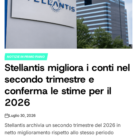
NOTIZIE IN PRIMO PIANO
POSTED
Stellantis migliora i conti nel
IN
secondo trimestre e
conferma le stime per il
2026
Luglio 30, 2026
on
Stellantis archivia un secondo trimestre del 2026 in
netto miglioramento rispetto allo stesso periodo