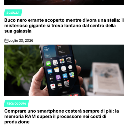
SCIENZA
POSTED
Buco nero errante scoperto mentre divora una stella: il
IN
misterioso gigante si trova lontano dal centro della
sua galassia
Luglio 30, 2026
on
TECNOLOGIA
POSTED
Comprare uno smartphone costerà sempre di più: la
IN
memoria RAM supera il processore nei costi di
produzione