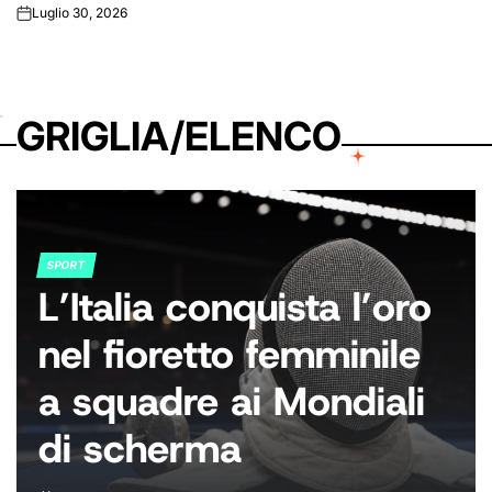
Luglio 30, 2026
on
GRIGLIA/ELENCO
SPORT
POSTED
L’Italia conquista l’oro
IN
nel fioretto femminile
a squadre ai Mondiali
di scherma