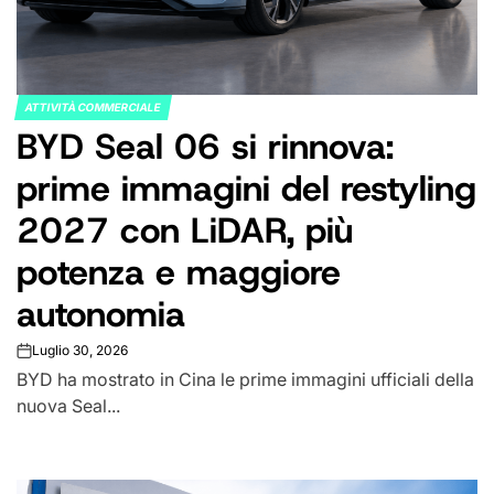
ATTIVITÀ COMMERCIALE
POSTED
BYD Seal 06 si rinnova:
IN
prime immagini del restyling
2027 con LiDAR, più
potenza e maggiore
autonomia
Luglio 30, 2026
on
BYD ha mostrato in Cina le prime immagini ufficiali della
nuova Seal...