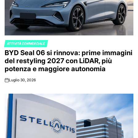
ATTIVITÀ COMMERCIALE
POSTED
BYD Seal 06 si rinnova: prime immagini
IN
del restyling 2027 con LiDAR, più
potenza e maggiore autonomia
Luglio 30, 2026
on