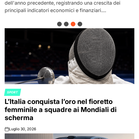
dell'anno precedente, registrando una crescita dei
principali indicatori economici e finanziari....
SPORT
POSTED
L’Italia conquista l’oro nel fioretto
IN
femminile a squadre ai Mondiali di
scherma
Luglio 30, 2026
on