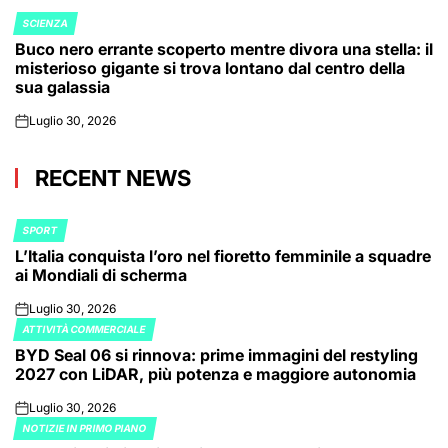
SCIENZA
POSTED
Buco nero errante scoperto mentre divora una stella: il
IN
misterioso gigante si trova lontano dal centro della
sua galassia
Luglio 30, 2026
on
RECENT NEWS
SPORT
POSTED
L’Italia conquista l’oro nel fioretto femminile a squadre
IN
ai Mondiali di scherma
Luglio 30, 2026
on
ATTIVITÀ COMMERCIALE
POSTED
BYD Seal 06 si rinnova: prime immagini del restyling
IN
2027 con LiDAR, più potenza e maggiore autonomia
Luglio 30, 2026
on
NOTIZIE IN PRIMO PIANO
POSTED