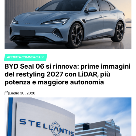
ATTIVITÀ COMMERCIALE
POSTED
BYD Seal 06 si rinnova: prime immagini
IN
del restyling 2027 con LiDAR, più
potenza e maggiore autonomia
Luglio 30, 2026
on