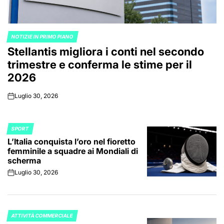
NOTIZIE IN PRIMO PIANO
POSTED
Stellantis migliora i conti nel secondo
IN
trimestre e conferma le stime per il
2026
Luglio 30, 2026
on
SPORT
POSTED
L’Italia conquista l’oro nel fioretto
IN
femminile a squadre ai Mondiali di
scherma
Luglio 30, 2026
on
ATTIVITÀ COMMERCIALE
POSTED