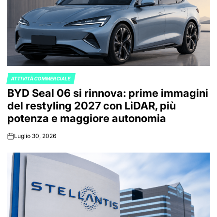
ATTIVITÀ COMMERCIALE
POSTED
BYD Seal 06 si rinnova: prime immagini
IN
del restyling 2027 con LiDAR, più
potenza e maggiore autonomia
Luglio 30, 2026
on