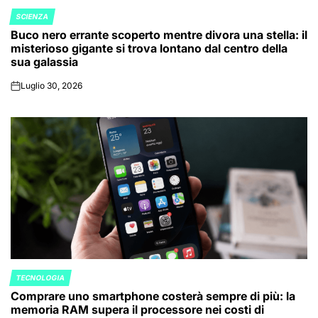
SCIENZA
POSTED
Buco nero errante scoperto mentre divora una stella: il
IN
misterioso gigante si trova lontano dal centro della
sua galassia
Luglio 30, 2026
on
TECNOLOGIA
POSTED
Comprare uno smartphone costerà sempre di più: la
IN
memoria RAM supera il processore nei costi di