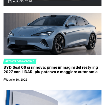
Luglio 30, 2026
on
ATTIVITÀ COMMERCIALE
POSTED
BYD Seal 06 si rinnova: prime immagini del restyling
IN
2027 con LiDAR, più potenza e maggiore autonomia
Luglio 30, 2026
on