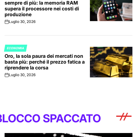
sempre di più: la memoria RAM
supera il processore nei costi di
produzione
Luglio 30, 2026
on
ECONOMIA
POSTED
Oro, la sola paura dei mercati non
IN
basta più: perché il prezzo fatica a
riprendere la corsa
Luglio 30, 2026
on
 SPACCATO
BLOC