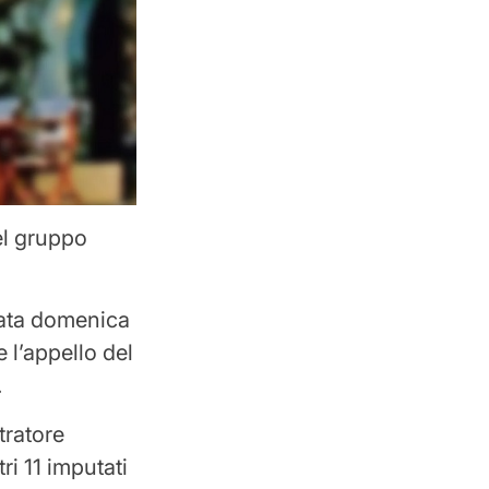
el gruppo
ziata domenica
e l’appello del
.
tratore
i 11 imputati