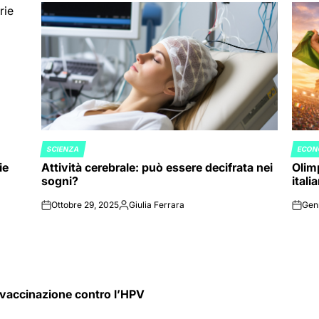
SCIENZA
ECON
POSTED
POST
ie
Attività cerebrale: può essere decifrata nei
Olimp
IN
IN
sogni?
itali
Ottobre 29, 2025
Giulia Ferrara
Gen
on
Posted
on
by
 vaccinazione contro l’HPV