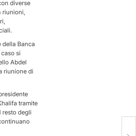
 con diverse
 riunioni,
i,
iali.
e della Banca
 caso si
ello Abdel
a riunione di
 presidente
halifa tramite
l resto degli
 continuano