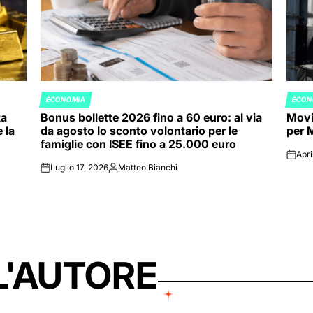
ECONOMIA
ECON
POSTED
POST
ta
Bonus bollette 2026 fino a 60 euro: al via
Movim
IN
IN
 la
da agosto lo sconto volontario per le
per 
famiglie con ISEE fino a 25.000 euro
Apri
on
Luglio 17, 2026
Matteo Bianchi
on
Posted
by
L'AUTORE