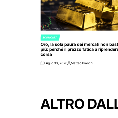
ECONOMIA
POSTED
Oro, la sola paura dei mercati non bas
IN
più: perché il prezzo fatica a riprendere
corsa
Luglio 30, 2026
Matteo Bianchi
on
Posted
by
ALTRO DAL