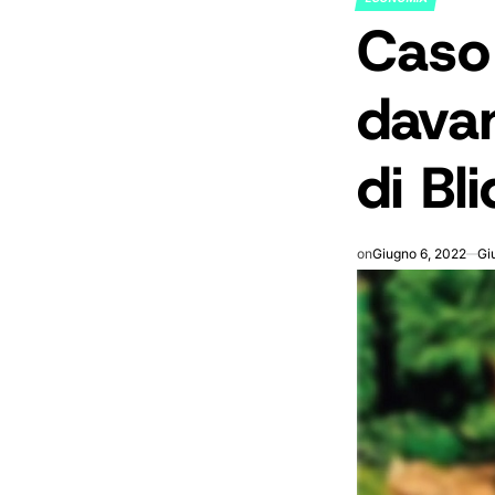
POSTED
Caso 
IN
davan
di Bl
on
Giugno 6, 2022
Gi