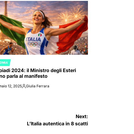
OMIA
ED
iadi 2024: il Ministro degli Esteri
ano parla al manifesto
naio 12, 2025
Giulia Ferrara
Posted
by
Next:
L’Italia autentica in 8 scatti