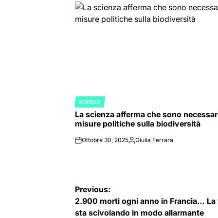
SCIENZA
POSTED
La scienza afferma che sono necessar
IN
misure politiche sulla biodiversità
Ottobre 30, 2025
Giulia Ferrara
on
Posted
by
Navigazione
Previous:
2.900 morti ogni anno in Francia… La
articoli
sta scivolando in modo allarmante