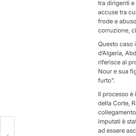
tra dirigenti 
accuse tra cui
frode e abuso
corruzione, ci
Questo caso i
d’Algeria, Abd
riferisce al 
Nour e sua fi
furto”.
Il processo è 
della Corte, 
collegamento v
imputati è st
a…
ad essere asco