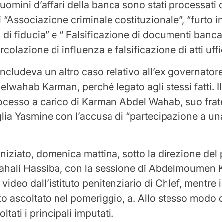
e uomini d’affari della banca sono stati processati
 “Associazione criminale costituzionale”, “furto in
 di fiducia” e “ Falsificazione di documenti bancar
rcolazione di influenza e falsificazione di atti uffic
ncludeva un altro caso relativo all’ex governator
elwahab Karman, perché legato agli stessi fatti. Il
processo a carico di Karman Abdel Wahab, suo frat
glia Yasmine con l’accusa di “partecipazione a un
iniziato, domenica mattina, sotto la direzione del
Rahali Hassiba, con la sessione di Abdelmoumen K
ideo dall’istituto penitenziario di Chlef, mentre i
ato ascoltato nel pomeriggio, a. Allo stesso modo
ltati i principali imputati.