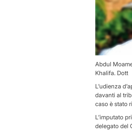
Abdul Moamen
Khalifa. Dott
L’udienza d’a
davanti al tri
caso è stato r
L’imputato pr
delegato del 