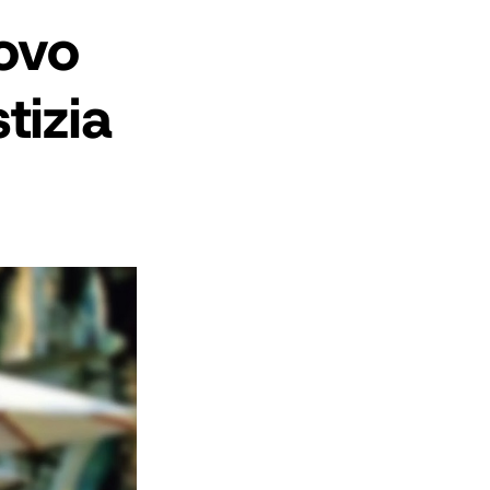
ovo
tizia