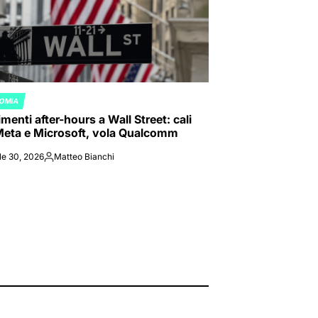
OMIA
ED
enti after-hours a Wall Street: cali
Meta e Microsoft, vola Qualcomm
le 30, 2026
Matteo Bianchi
Posted
by