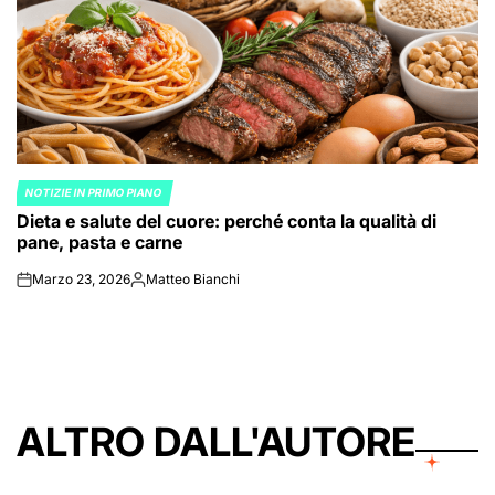
NOTIZIE IN PRIMO PIANO
POSTED
Dieta e salute del cuore: perché conta la qualità di
IN
pane, pasta e carne
Marzo 23, 2026
Matteo Bianchi
on
Posted
by
ALTRO DALL'AUTORE