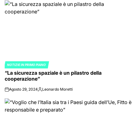
NOTIZIE IN PRIMO PIANO
POSTED
“La sicurezza spaziale è un pilastro della
IN
cooperazione”
Agosto 29, 2024
Leonardo Moretti
on
Posted
by