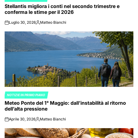
POSTED
Stellantis migliora i conti nel secondo trimestre e
IN
conferma le stime per il 2026
Luglio 30, 2026
Matteo Bianchi
on
Posted
by
NOTIZIE IN PRIMO PIANO
POSTED
Meteo Ponte del 1° Maggio: dall’instabilità al ritorno
IN
dell’alta pressione
Aprile 30, 2026
Matteo Bianchi
on
Posted
by