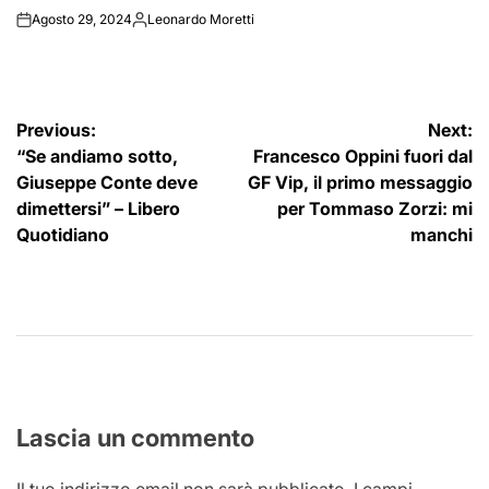
Agosto 29, 2024
Leonardo Moretti
on
Posted
by
Navigazione
Previous:
Next:
“Se andiamo sotto,
Francesco Oppini fuori dal
articoli
Giuseppe Conte deve
GF Vip, il primo messaggio
dimettersi” – Libero
per Tommaso Zorzi: mi
Quotidiano
manchi
Lascia un commento
Il tuo indirizzo email non sarà pubblicato.
I campi