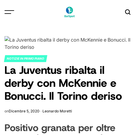
Skip
to
content
NOTIZIE IN PRIMO PIANO
POSTED
La Juventus ribalta il
IN
derby con McKennie e
Bonucci. Il Torino deriso
on
Dicembre 5, 2020
Leonardo Moretti
Positivo granata per oltre