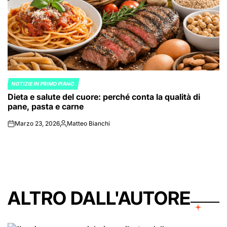
NOTIZIE IN PRIMO PIANO
POSTED
Dieta e salute del cuore: perché conta la qualità di
IN
pane, pasta e carne
Marzo 23, 2026
Matteo Bianchi
on
Posted
by
ALTRO DALL'AUTORE