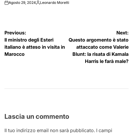
Agosto 29, 2024
Leonardo Moretti
on
Posted
by
Navigazione
Previous:
Next:
Il ministro degli Esteri
Questo argomento è stato
articoli
italiano è atteso in visita in
attaccato come Valerie
Marocco
Blunt: la risata di Kamala
Harris le farà male?
Lascia un commento
Il tuo indirizzo email non sarà pubblicato.
I campi