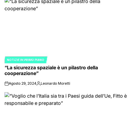
NOTIZIE IN PRIMO PIANO
POSTED
“La sicurezza spaziale è un pilastro della
IN
cooperazione”
Agosto 29, 2024
Leonardo Moretti
on
Posted
by