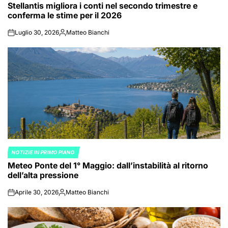
Stellantis migliora i conti nel secondo trimestre e
IN
conferma le stime per il 2026
Luglio 30, 2026
Matteo Bianchi
on
Posted
by
NOTIZIE IN PRIMO PIANO
POSTED
Meteo Ponte del 1° Maggio: dall’instabilità al ritorno
IN
dell’alta pressione
Aprile 30, 2026
Matteo Bianchi
on
Posted
by