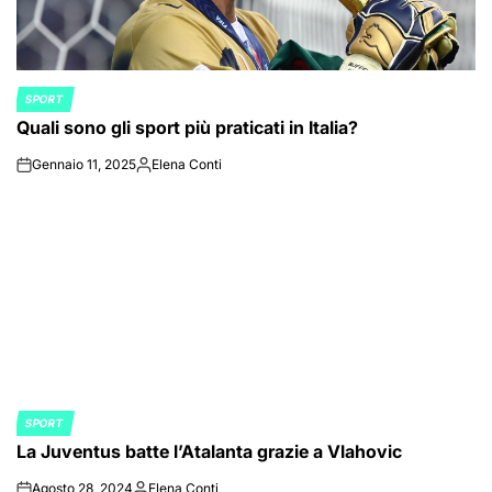
SPORT
POSTED
Quali sono gli sport più praticati in Italia?
IN
Gennaio 11, 2025
Elena Conti
on
Posted
by
SPORT
POSTED
La Juventus batte l’Atalanta grazie a Vlahovic
IN
Agosto 28, 2024
Elena Conti