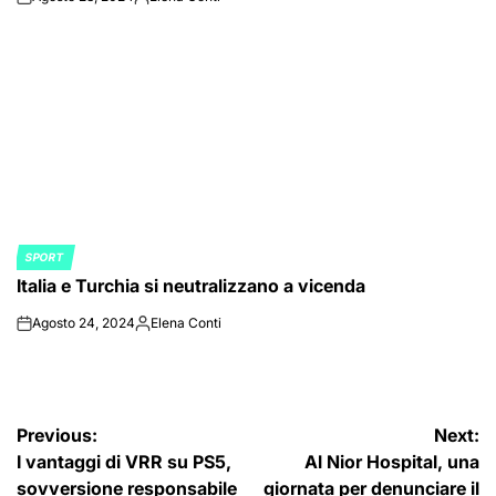
on
Posted
by
SPORT
POSTED
Italia e Turchia si neutralizzano a vicenda
IN
Agosto 24, 2024
Elena Conti
on
Posted
by
Navigazione
Previous:
Next:
I vantaggi di VRR su PS5,
Al Nior Hospital, una
articoli
sovversione responsabile
giornata per denunciare il