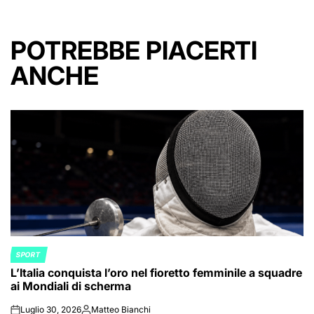
POTREBBE PIACERTI
ANCHE
SPORT
POSTED
L’Italia conquista l’oro nel fioretto femminile a squadre
IN
ai Mondiali di scherma
Luglio 30, 2026
Matteo Bianchi