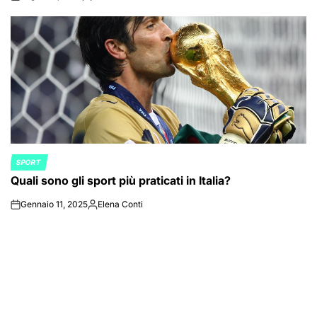
on
Posted
by
SPORT
POSTED
Quali sono gli sport più praticati in Italia?
IN
Gennaio 11, 2025
Elena Conti
on
Posted
by