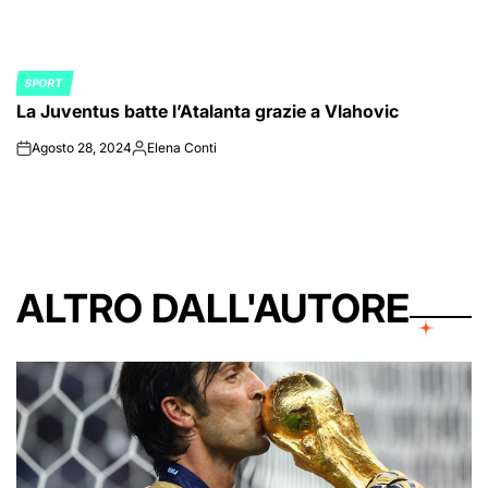
SPORT
POSTED
La Juventus batte l’Atalanta grazie a Vlahovic
IN
Agosto 28, 2024
Elena Conti
on
Posted
by
ALTRO DALL'AUTORE