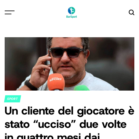
Skip
to
content
SPORT
POSTED
Un cliente del giocatore è
IN
stato “ucciso” due volte
in quattro mesi dai