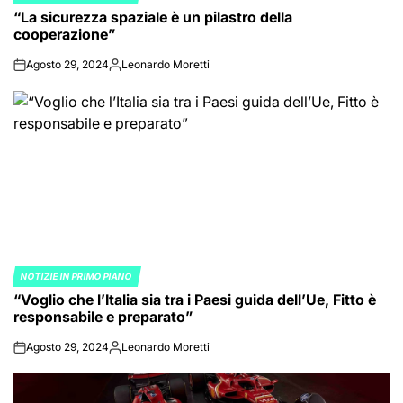
POSTED
“La sicurezza spaziale è un pilastro della
IN
cooperazione”
Agosto 29, 2024
Leonardo Moretti
on
Posted
by
NOTIZIE IN PRIMO PIANO
POSTED
“Voglio che l’Italia sia tra i Paesi guida dell’Ue, Fitto è
IN
responsabile e preparato”
Agosto 29, 2024
Leonardo Moretti
on
Posted
by