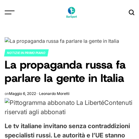
Skip
to
content
NOTIZIE IN PRIMO PIANO
POSTED
La propaganda russa fa
IN
parlare la gente in Italia
on
Maggio 6, 2022
Leonardo Moretti
Contenuti
riservati agli abbonati
Le tv italiane invitano senza contraddizioni
specialisti russi. Le autorità e l’UE stanno