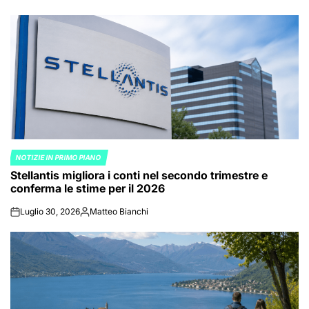
NOTIZIE IN PRIMO PIANO
POSTED
Stellantis migliora i conti nel secondo trimestre e
IN
conferma le stime per il 2026
Luglio 30, 2026
Matteo Bianchi
on
Posted
by