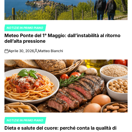
NOTIZIE IN PRIMO PIANO
POSTED
Meteo Ponte del 1° Maggio: dall’instabilità al ritorno
IN
dell’alta pressione
Aprile 30, 2026
Matteo Bianchi
on
Posted
by
NOTIZIE IN PRIMO PIANO
POSTED
Dieta e salute del cuore: perché conta la qualità di
IN