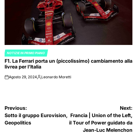
NOTIZIE IN PRIMO PIANO
POSTED
F1. La Ferrari porta un (piccolissimo) cambiamento alla
IN
livrea per l’Italia
Agosto 29, 2024
Leonardo Moretti
on
Posted
by
Navigazione
Previous:
Next:
Sotto il gruppo Eurovision,
Francia | Union of the Left,
articoli
Geopolitics
il Tour of Power guidato da
Jean-Luc Melenchon