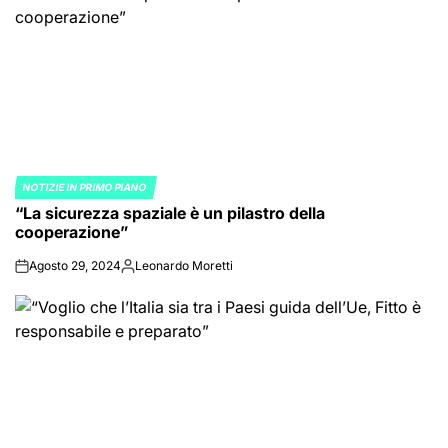
NOTIZIE IN PRIMO PIANO
POSTED
“La sicurezza spaziale è un pilastro della
IN
cooperazione”
Agosto 29, 2024
Leonardo Moretti
on
Posted
by