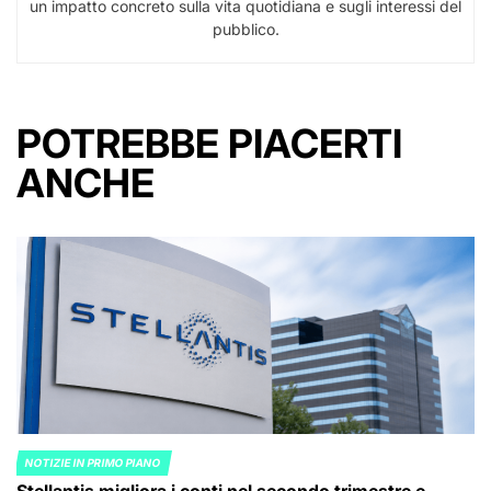
un impatto concreto sulla vita quotidiana e sugli interessi del
pubblico.
POTREBBE PIACERTI
ANCHE
NOTIZIE IN PRIMO PIANO
POSTED
Stellantis migliora i conti nel secondo trimestre e
IN