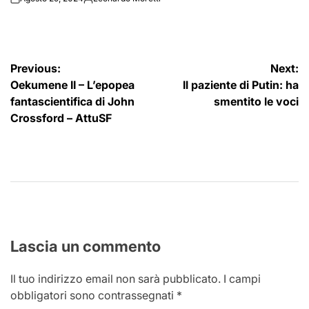
on
Posted
by
Navigazione
Previous:
Next:
Oekumene II – L’epopea
Il paziente di Putin: ha
articoli
fantascientifica di John
smentito le voci
Crossford – AttuSF
Lascia un commento
Il tuo indirizzo email non sarà pubblicato.
I campi
obbligatori sono contrassegnati
*