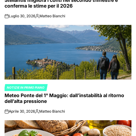
conferma le stime per il 2026
Luglio 30, 2026
Matteo Bianchi
on
Posted
by
NOTIZIE IN PRIMO PIANO
POSTED
Meteo Ponte del 1° Maggio: dall’instabilità al ritorno
IN
dell’alta pressione
Aprile 30, 2026
Matteo Bianchi
on
Posted
by