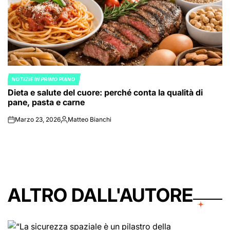
NOTIZIE IN PRIMO PIANO
POSTED
Dieta e salute del cuore: perché conta la qualità di
IN
pane, pasta e carne
Marzo 23, 2026
Matteo Bianchi
on
Posted
by
ALTRO DALL'AUTORE