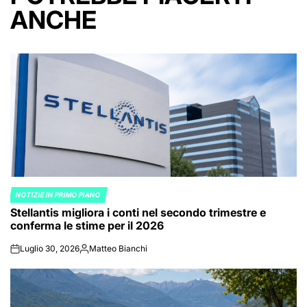
ANCHE
NOTIZIE IN PRIMO PIANO
POSTED
Stellantis migliora i conti nel secondo trimestre e
IN
conferma le stime per il 2026
Luglio 30, 2026
Matteo Bianchi
on
Posted
by