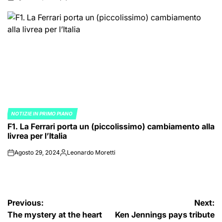
on
Posted
by
NOTIZIE IN PRIMO PIANO
POSTED
F1. La Ferrari porta un (piccolissimo) cambiamento alla
IN
livrea per l’Italia
Agosto 29, 2024
Leonardo Moretti
on
Posted
by
Navigazione
Previous:
Next:
The mystery at the heart
Ken Jennings pays tribute