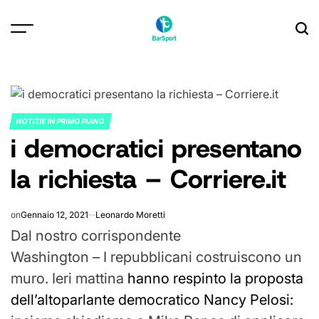
Skip
to
content
NOTIZIE IN PRIMO PIANO
POSTED
i democratici presentano
IN
la richiesta – Corriere.it
on
Gennaio 12, 2021
Leonardo Moretti
Dal nostro corrispondente
Washington – I repubblicani costruiscono un
muro. Ieri mattina
hanno respinto la proposta
dell’altoparlante democratico Nancy Pelosi: