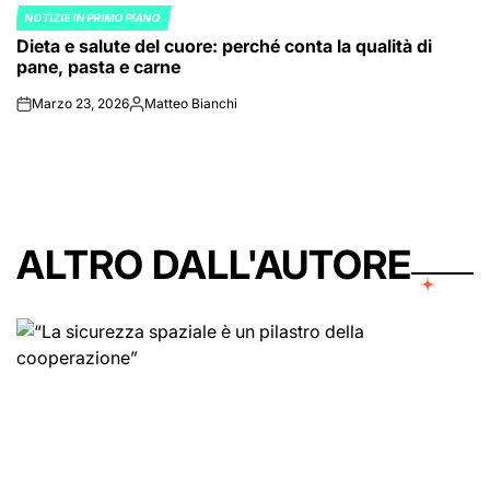
NOTIZIE IN PRIMO PIANO
POSTED
Dieta e salute del cuore: perché conta la qualità di
IN
pane, pasta e carne
Marzo 23, 2026
Matteo Bianchi
on
Posted
by
ALTRO DALL'AUTORE