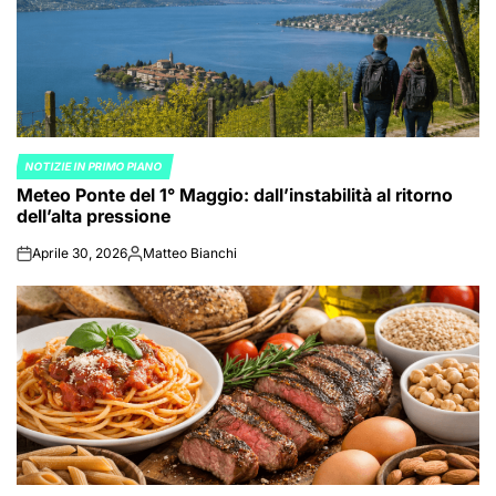
NOTIZIE IN PRIMO PIANO
POSTED
Meteo Ponte del 1° Maggio: dall’instabilità al ritorno
IN
dell’alta pressione
Aprile 30, 2026
Matteo Bianchi
on
Posted
by