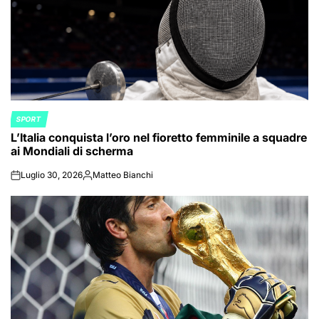
SPORT
POSTED
L’Italia conquista l’oro nel fioretto femminile a squadre
IN
ai Mondiali di scherma
Luglio 30, 2026
Matteo Bianchi
on
Posted
by