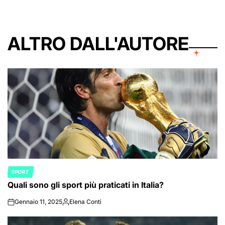
ALTRO DALL'AUTORE
SPORT
POSTED
Quali sono gli sport più praticati in Italia?
IN
Gennaio 11, 2025
Elena Conti
on
Posted
by