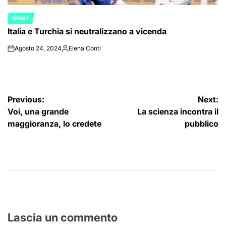
SPORT
POSTED
Italia e Turchia si neutralizzano a vicenda
IN
Agosto 24, 2024
Elena Conti
on
Posted
by
Navigazione
Previous:
Next:
Voi, una grande
La scienza incontra il
articoli
maggioranza, lo credete
pubblico
Lascia un commento