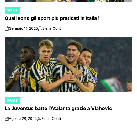
SPORT
POSTED
Quali sono gli sport più praticati in Italia?
IN
Gennaio 11, 2025
Elena Conti
on
Posted
by
SPORT
POSTED
La Juventus batte l’Atalanta grazie a Vlahovic
IN
Agosto 28, 2024
Elena Conti
on
Posted
by