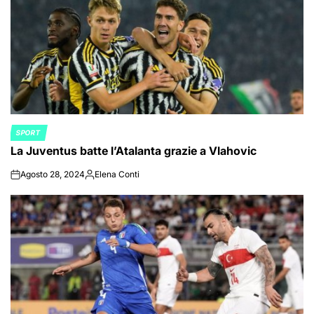
SPORT
POSTED
La Juventus batte l’Atalanta grazie a Vlahovic
IN
Agosto 28, 2024
Elena Conti
on
Posted
by