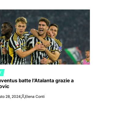
T
ED
ventus batte l’Atalanta grazie a
ovic
sto 28, 2024
Elena Conti
Posted
by