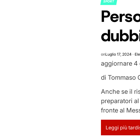
SPORT
POSTED
Perso
IN
dubb
on
Luglio 17, 2024
El
aggiornare
4 
di
Tommaso 
Anche se il ri
preparatori al
fronte al Mes
Leggi più tardi