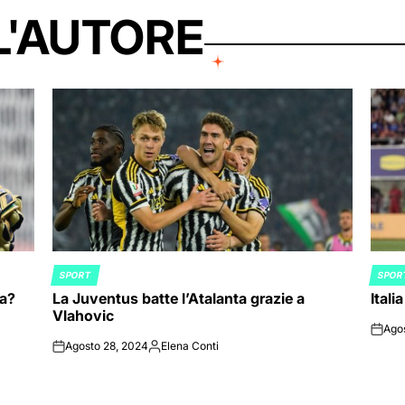
L'AUTORE
SPORT
SPOR
POSTED
POST
ia?
La Juventus batte l’Atalanta grazie a
Itali
IN
IN
Vlahovic
Ago
on
Agosto 28, 2024
Elena Conti
on
Posted
by