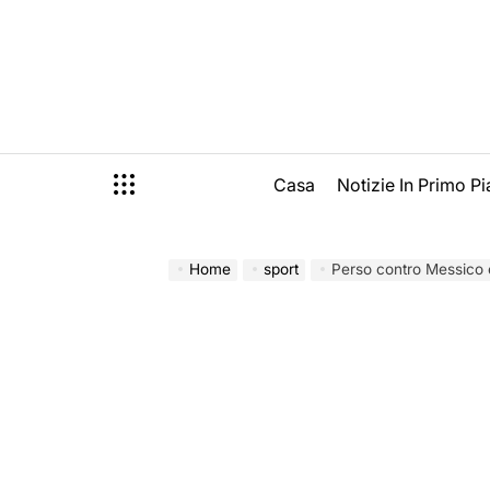
Skip
to
content
Casa
Notizie In Primo P
Home
sport
Perso contro Messico e 