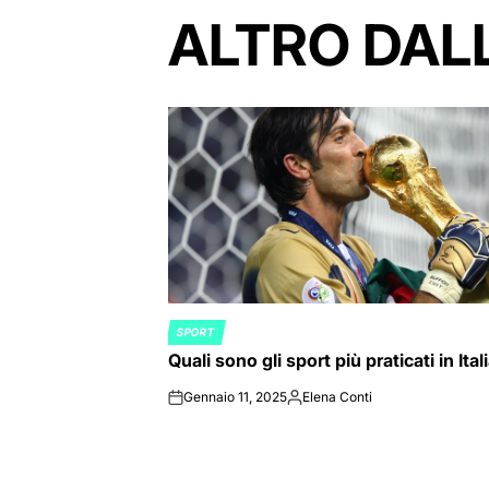
ALTRO DAL
SPORT
POSTED
Quali sono gli sport più praticati in Ital
IN
Gennaio 11, 2025
Elena Conti
on
Posted
by