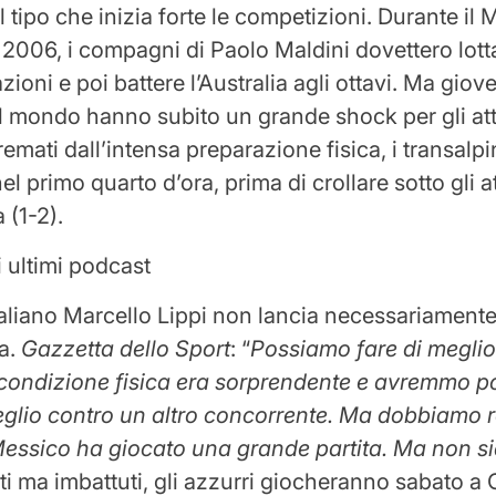
 il tipo che inizia forte le competizioni. Durante il
2006, i compagni di Paolo Maldini dovettero lott
azioni e poi battere l’Australia agli ottavi. Ma giov
l mondo hanno subito un grande shock per gli att
emati dall’intensa preparazione fisica, i transalpi
nel primo quarto d’ora, prima di crollare sotto gli a
 (1-2).
i ultimi podcast
italiano Marcello Lippi non lancia necessariamente 
a.
Gazzetta dello Sport
: “
Possiamo fare di meglio
 condizione fisica era sorprendente e avremmo p
glio contro un altro concorrente. Ma dobbiamo 
Messico ha giocato una grande partita. Ma non s
ti ma imbattuti, gli azzurri giocheranno sabato a 