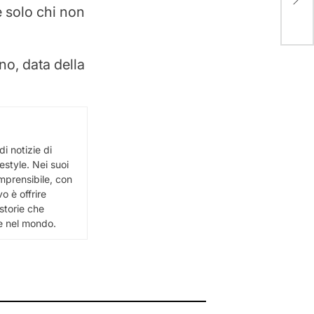
dim
e solo chi non
esse
gno, data della
i notizie di
festyle. Nei suoi
omprensibile, con
vo è offrire
 storie che
 e nel mondo.