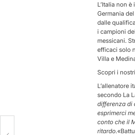
L’Italia non è
Germania del 
dalle qualific
i campioni de
messicani. Str
efficaci solo 
Villa e Medina
Scopri i nostr
L’allenatore 
secondo La L
differenza di
esprimerci me
conto che il 
are
ritardo.
«Battu
in