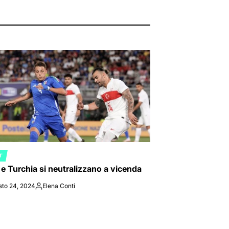
T
ED
a e Turchia si neutralizzano a vicenda
sto 24, 2024
Elena Conti
Posted
by