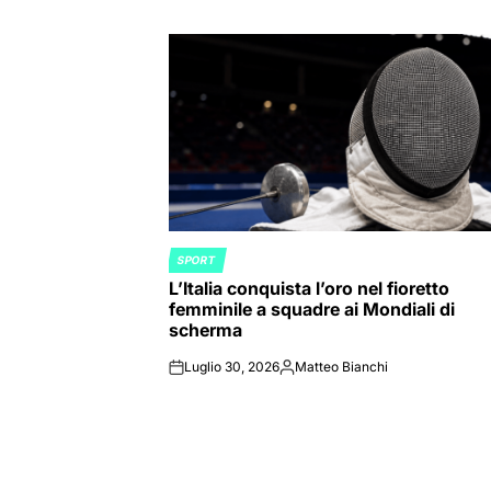
SPORT
POSTED
L’Italia conquista l’oro nel fioretto
IN
femminile a squadre ai Mondiali di
scherma
Luglio 30, 2026
Matteo Bianchi
on
Posted
by