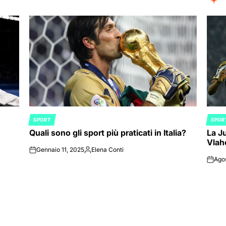
SPORT
SPOR
POSTED
POST
Quali sono gli sport più praticati in Italia?
La Ju
IN
IN
Vlah
Gennaio 11, 2025
Elena Conti
on
Posted
Ago
by
on