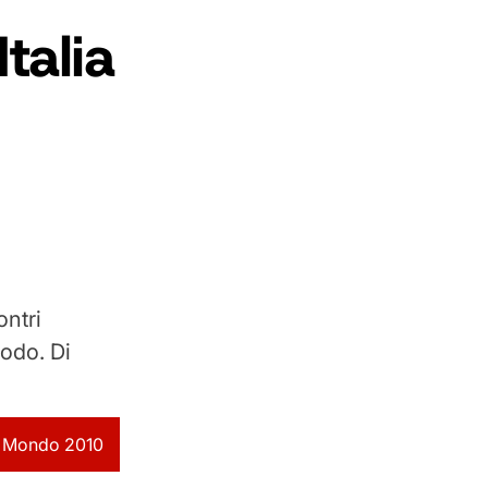
talia
ontri
todo. Di
l Mondo 2010