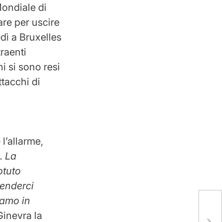
 Mondiale di
are per uscire
edì a Bruxelles
raenti
ni si sono resi
ttacchi di
l’allarme,
. La
otuto
renderci
iamo in
Man
di 
Ginevra la