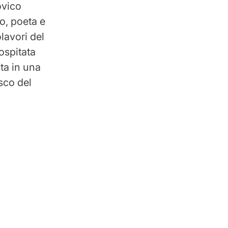
ovico
to, poeta e
lavori del
ospitata
sta in una
esco del