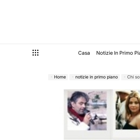
Skip
to
content
Casa
Notizie In Primo P
Home
notizie in primo piano
Chi so