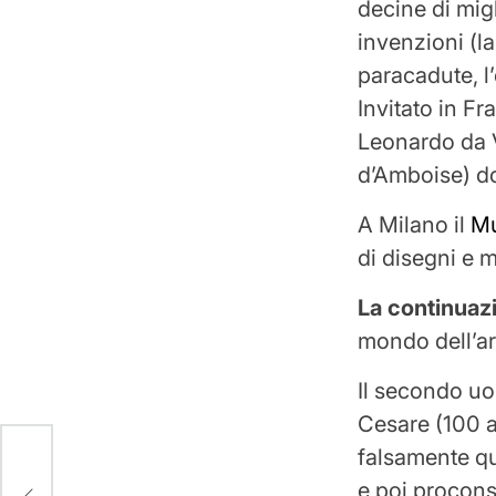
decine di migl
invenzioni (la
paracadute, l’
Invitato in Fr
Leonardo da Vi
d’Amboise) do
A Milano il
Mu
di disegni e m
La continuaz
mondo dell’ar
Il secondo uo
Cesare (100 a.
falsamente qu
e poi proconso