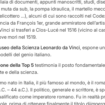
iaia di documenti, appunti manoscritti, studi, dis
 muta da sub, la pompa idraulica, il martello mecc
elicottero …), alcuni di cui sono raccolti nel Code
ancia da François 1er, grande ammiratore dell’artist
nci si trasferì a Clos-Lucé nel 1516 (vicino al ca
ve morì nel 1519.
seo della Scienza Leonardo da Vinci
, espone u
odelli del genio italiano.
ione della Top 5
testimonia il posto fondamentale d
te e della scienza.
mo nato in Italia, il più famoso al mondo, è il rom
C. – 44 a.C.). Il politico, generale e scrittore, è s
alificato come imperatore romano. Fu in realtà p
le, prima di ottenere finalmente il titolo di
impera