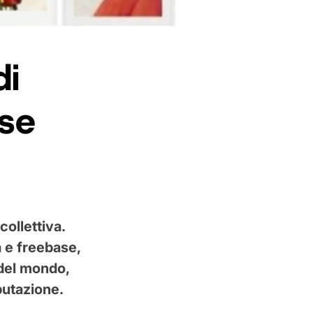
di
ose
ollettiva.
a e freebase,
 del mondo,
putazione.