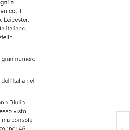
egni e
anico, il
x Leicester.
a italiano,
stello
n gran numero
ell’Italia nel
ano Giulio
pesso visto
rima console
Omar
tor
nel 45
nom