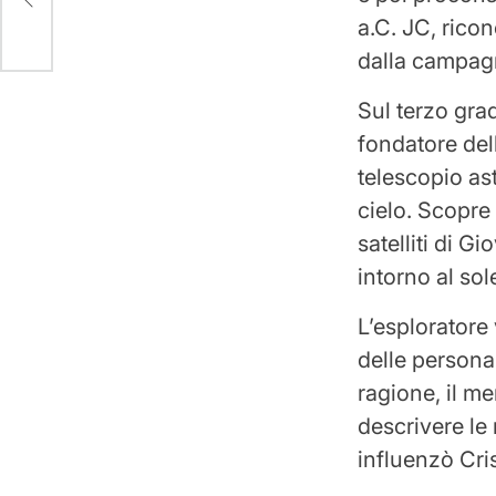
a.C. JC, ricon
dalla campagn
Sul terzo gra
fondatore dell
telescopio as
cielo. Scopre c
satelliti di G
intorno al sol
L’esploratore
delle persona
ragione, il me
descrivere le
influenzò Cri