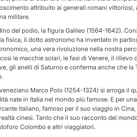
oscimento attribuito ai generali romani vittoriosi, 
a militare.
dino del podio, la figura Galileo (1564-1642). Cons
a fisica, il dotto astronomo ha inventato in partico
tronomico, una vera rivoluzione nella nostra per
osì le macchie solari, le fasi di Venere, il rilievo d
iove, gli anelli di Saturno e conferma anche che la 
e.
 veneziano Marco Polo (1254-1324) si arroga il q
lità nate in Italia nel mondo più famose. E per u
rcante italiano, famoso per il suo viaggio in Cina, 
 realtà cinesi. Tanto che il suo racconto del mondo
stoforo Colombo e altri viaggiatori.