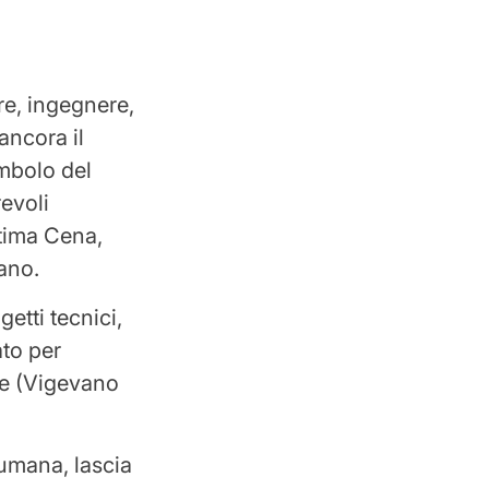
re, ingegnere,
ancora il
imbolo del
evoli
ltima Cena,
lano.
etti tecnici,
ato per
ale (Vigevano
 umana, lascia