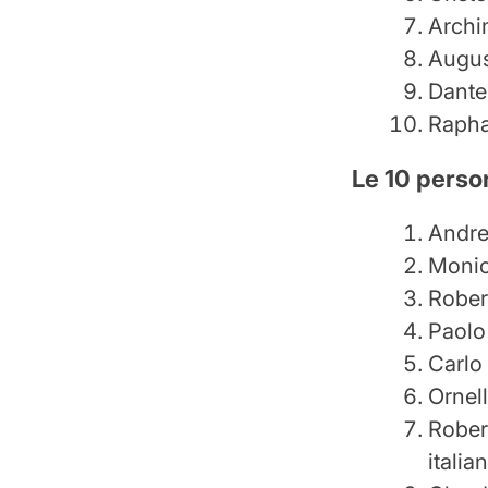
Archi
Augus
Dante 
Raphaë
Le 10 person
Andre
Monica
Rober
Paolo 
Carlo 
Ornell
Robert
italia