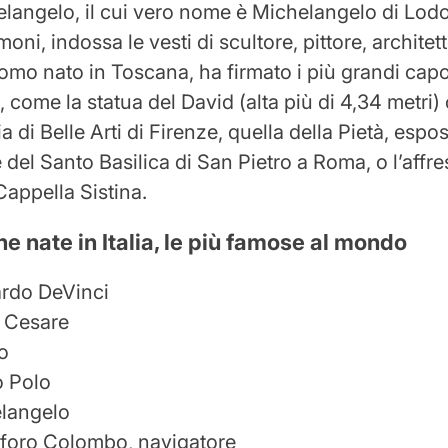
helangelo, il cui vero nome è Michelangelo di Lod
oni, indossa le vesti di scultore, pittore, architet
uomo nato in Toscana, ha firmato i più grandi capo
 come la statua del David (alta più di 4,34 metri) 
 di Belle Arti di Firenze, quella della Pietà, espo
 del Santo Basilica di San Pietro a Roma, o l’affr
 Cappella Sistina.
e nate in Italia, le più famose al mondo
rdo DeVinci
o Cesare
eo
 Polo
langelo
oforo Colombo, navigatore