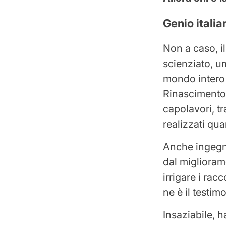
Genio italia
Non a caso, i
scienziato, um
mondo intero 
Rinascimento,
capolavori, tr
realizzati qu
Anche ingegner
dal migliorame
irrigare i rac
ne è il testim
Insaziabile, 