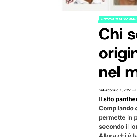
NOTIZIE IN PRIMO PIA
POSTED
Chi s
IN
origi
nel 
on
Febbraio 4, 2021
L
Il
sito panth
Compilando da
permette in p
secondo il lo
Allora chi è l