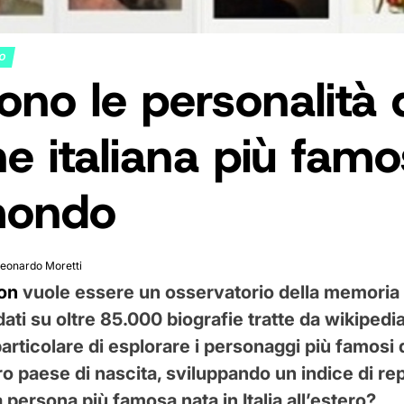
NO
ono le personalità 
ne italiana più fam
mondo
eonardo Moretti
eon
vuole essere un osservatorio della memoria c
ti su oltre 85.000 biografie tratte da wikipedi
articolare di esplorare i personaggi più famosi
ro paese di nascita, sviluppando un indice di re
a persona più famosa nata in Italia all’estero?