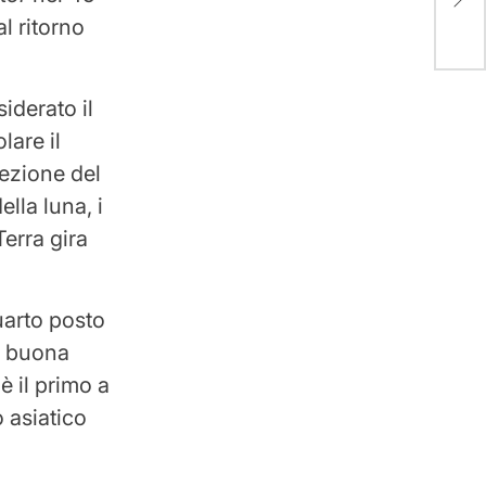
Glo
al ritorno
iderato il
lare il
cezione del
ella luna, i
Terra gira
uarto posto
na buona
è il primo a
 asiatico