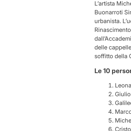
L’artista Mic
Buonarroti Sim
urbanista. L’
Rinascimento,
dall’Accademia
delle cappelle
soffitto della
Le 10 person
Leona
Giuli
Galil
Marco
Miche
Crist