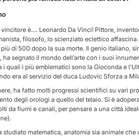
no
l vincitore è…. Leonardo Da Vinci! Pittore, invento
anista, filosofo, lo scienziato eclettico affascina 
più di 500 dopo la sua morte. Il genio italiano, s
 ha segnato il mondo dell’arte con i suoi innumer
a i quali i più emblematici sono la Gioconda e l’U
ando era al servizio del duca Ludovic Sforza a Mi
e, ha fatto molti progressi scientifici su vari prog
nto degli orologi a quello del telaio. Si è adoper
colti da fiumi e canali, per pensare a una città ide
one).
ha studiato matematica, anatomia sia animale che