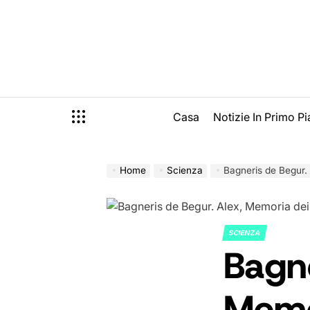
Skip
to
content
Casa
Notizie In Primo P
Home
Scienza
Bagneris de Begur. 
SCIENZA
POSTED
Bagne
IN
Memor