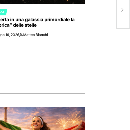
“Mi 
div
NZA
ED
rta in una galassia primordiale la
rica” delle stelle
no 16, 2026
Matteo Bianchi
Posted
by