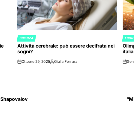
SCIENZA
ECON
POSTED
POST
ie
Attività cerebrale: può essere decifrata nei
Olimp
IN
IN
sogni?
itali
Ottobre 29, 2025
Giulia Ferrara
Gen
on
Posted
on
by
 e Shapovalov
“Mi