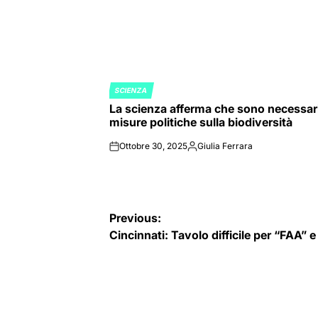
SCIENZA
POSTED
La scienza afferma che sono necessar
IN
misure politiche sulla biodiversità
Ottobre 30, 2025
Giulia Ferrara
on
Posted
by
Navigazione
Previous:
Cincinnati: Tavolo difficile per “FAA”
articoli