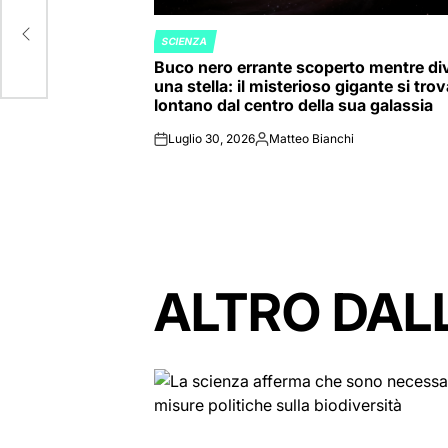
FAA”
SCIENZA
POSTED
Buco nero errante scoperto mentre di
IN
una stella: il misterioso gigante si tro
lontano dal centro della sua galassia
Luglio 30, 2026
Matteo Bianchi
on
Posted
by
ALTRO DAL