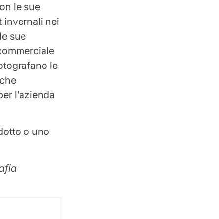
con le sue
t invernali nei
 le sue
 commerciale
fotografano le
 che
per l’azienda
dotto o uno
afia