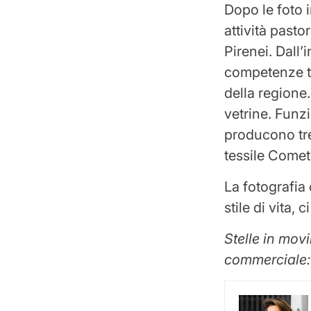
Dopo le foto i
attività pasto
Pirenei. Dall’
competenze te
della regione
vetrine. Funz
producono tre
tessile Comet
La fotografia
stile di vita,
Stelle in mov
commerciale: