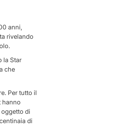
00 anni,
sta rivelando
olo.
 la Star
ra che
. Per tutto il
et hanno
, oggetto di
entinaia di