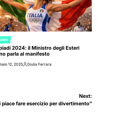
OMIA
ED
iadi 2024: il Ministro degli Esteri
ano parla al manifesto
naio 12, 2025
Giulia Ferrara
Posted
by
Next:
 piace fare esercizio per divertimento”