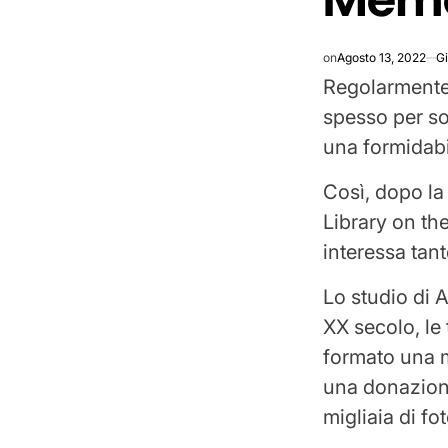
on
Agosto 13, 2022
Gi
Regolarmente
spesso per sog
una formidabil
Così, dopo la
Library on th
interessa tant
Lo studio di A
XX secolo, le 
formato una me
una donazion
migliaia di fo