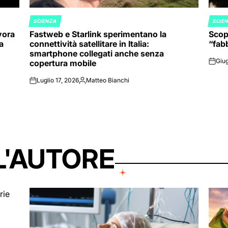
SCIENZA
SCIE
POSTED
POST
vora
Fastweb e Starlink sperimentano la
Scope
IN
IN
va
connettività satellitare in Italia:
“fabb
smartphone collegati anche senza
Giug
copertura mobile
on
Luglio 17, 2026
Matteo Bianchi
on
Posted
by
L'AUTORE