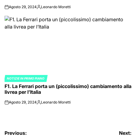
Agosto 29, 2024
Leonardo Moretti
on
Posted
by
NOTIZIE IN PRIMO PIANO
POSTED
F1. La Ferrari porta un (piccolissimo) cambiamento alla
IN
livrea per l’Italia
Agosto 29, 2024
Leonardo Moretti
on
Posted
by
Navigazione
Previous:
Next: