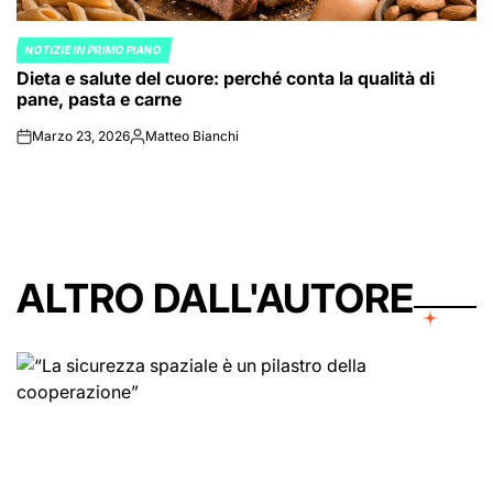
NOTIZIE IN PRIMO PIANO
POSTED
Dieta e salute del cuore: perché conta la qualità di
IN
pane, pasta e carne
Marzo 23, 2026
Matteo Bianchi
on
Posted
by
ALTRO DALL'AUTORE