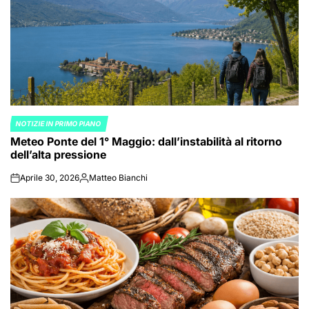
NOTIZIE IN PRIMO PIANO
POSTED
Meteo Ponte del 1° Maggio: dall’instabilità al ritorno
IN
dell’alta pressione
Aprile 30, 2026
Matteo Bianchi
on
Posted
by