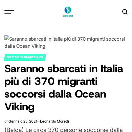
Skip
to
content
NOTIZIE IN PRIMO PIANO
POSTED
Saranno sbarcati in Italia
IN
più di 370 migranti
soccorsi dalla Ocean
Viking
on
Gennaio 25, 2021
Leonardo Moretti
(Belga) Le circa 370 persone soccorse dalla