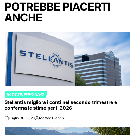
POTREBBE PIACERTI
ANCHE
NOTIZIE IN PRIMO PIANO
POSTED
Stellantis migliora i conti nel secondo trimestre e
IN
conferma le stime per il 2026
Luglio 30, 2026
Matteo Bianchi
on
Posted
by