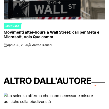
ECONOMIA
POSTED
Movimenti after-hours a Wall Street: cali per Meta e
IN
Microsoft, vola Qualcomm
Aprile 30, 2026
Matteo Bianchi
on
Posted
by
ALTRO DALL'AUTORE