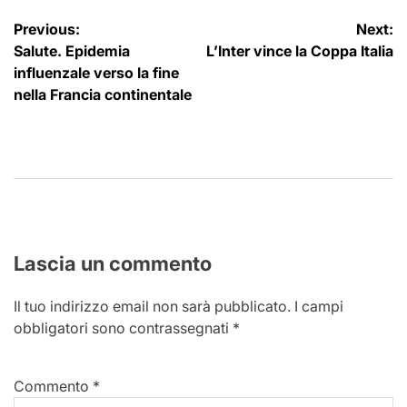
Navigazione
Previous:
Next:
Salute. Epidemia
L’Inter vince la Coppa Italia
articoli
influenzale verso la fine
nella Francia continentale
Lascia un commento
Il tuo indirizzo email non sarà pubblicato.
I campi
obbligatori sono contrassegnati
*
Commento
*