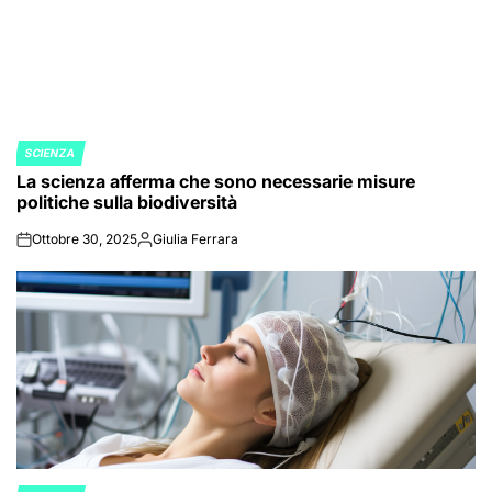
SCIENZA
POSTED
La scienza afferma che sono necessarie misure
IN
politiche sulla biodiversità
Ottobre 30, 2025
Giulia Ferrara
on
Posted
by