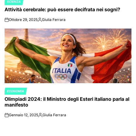
SCIENZA
POSTED
Attività cerebrale: può essere decifrata nei sogni?
IN
Ottobre 29, 2025
Giulia Ferrara
on
Posted
by
ECONOMIA
POSTED
Olimpiadi 2024: il Ministro degli Esteri italiano parla al
IN
manifesto
Gennaio 12, 2025
Giulia Ferrara
on
Posted
by