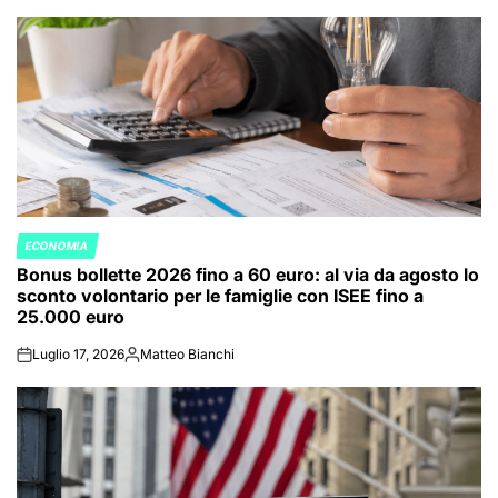
by
ECONOMIA
POSTED
Bonus bollette 2026 fino a 60 euro: al via da agosto lo
IN
sconto volontario per le famiglie con ISEE fino a
25.000 euro
Luglio 17, 2026
Matteo Bianchi
on
Posted
by