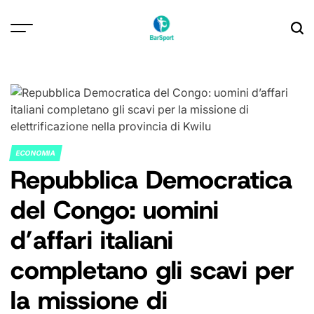
Skip
to
content
ECONOMIA
POSTED
Repubblica Democratica
IN
del Congo: uomini
d’affari italiani
completano gli scavi per
la missione di