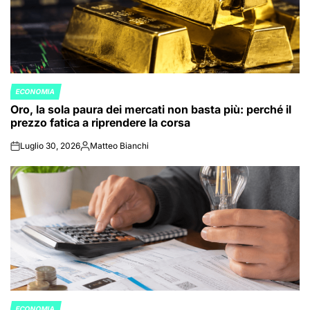
ECONOMIA
POSTED
Oro, la sola paura dei mercati non basta più: perché il
IN
prezzo fatica a riprendere la corsa
Luglio 30, 2026
Matteo Bianchi
on
Posted
by
ECONOMIA