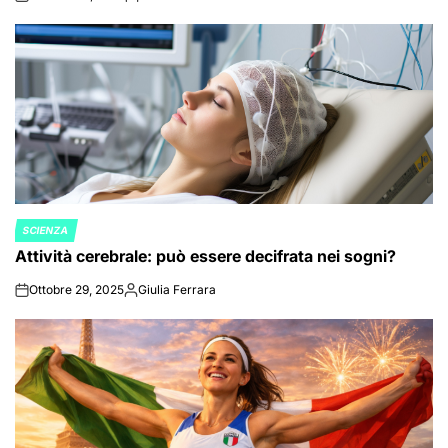
on
Posted
by
SCIENZA
POSTED
Attività cerebrale: può essere decifrata nei sogni?
IN
Ottobre 29, 2025
Giulia Ferrara
on
Posted
by