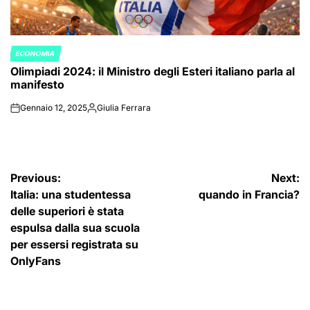
ECONOMIA
POSTED
Olimpiadi 2024: il Ministro degli Esteri italiano parla al
IN
manifesto
Gennaio 12, 2025
Giulia Ferrara
on
Posted
by
Navigazione
Previous:
Next:
Italia: una studentessa
quando in Francia?
articoli
delle superiori è stata
espulsa dalla sua scuola
per essersi registrata su
OnlyFans