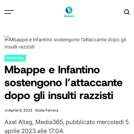
Skip
to
content
ECONOMIA
POSTED
Mbappe e Infantino
IN
sostengono l’attaccante
dopo gli insulti razzisti
on
Aprile 6, 2023
Giulia Ferrara
Axel Allag, Media365, pubblicato mercoledì 5
aprile 2023 alle 17:04.