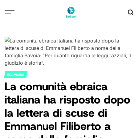
Skip
to
content
ECONOMIA
POSTED
La comunità ebraica
IN
italiana ha risposto dopo
la lettera di scuse di
Emmanuel Filiberto a