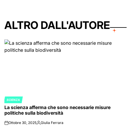
ALTRO DALL'AUTORE
SCIENZA
POSTED
La scienza afferma che sono necessarie misure
IN
politiche sulla biodiversità
Ottobre 30, 2025
Giulia Ferrara
on
Posted
by