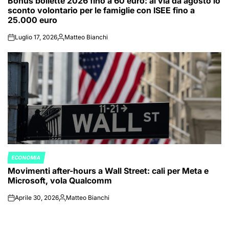
Bonus bollette 2026 fino a 60 euro: al via da agosto lo
IN
sconto volontario per le famiglie con ISEE fino a
25.000 euro
Luglio 17, 2026
Matteo Bianchi
on
Posted
by
ECONOMIA
POSTED
Movimenti after-hours a Wall Street: cali per Meta e
IN
Microsoft, vola Qualcomm
Aprile 30, 2026
Matteo Bianchi
on
Posted
by