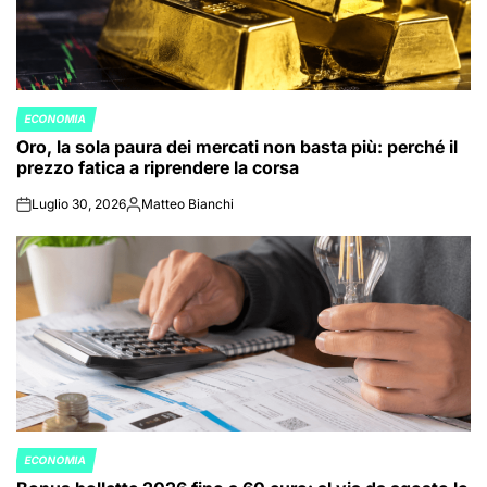
ECONOMIA
POSTED
Oro, la sola paura dei mercati non basta più: perché il
IN
prezzo fatica a riprendere la corsa
Luglio 30, 2026
Matteo Bianchi
on
Posted
by
ECONOMIA
POSTED