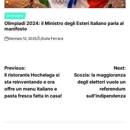
ECONOMIA
POSTED
Olimpiadi 2024: il Ministro degli Esteri italiano parla al
IN
manifesto
Gennaio 12, 2025
Giulia Ferrara
on
Posted
by
Navigazione
Previous:
Next:
Il ristorante Hochelaga si
Scozia: la maggioranza
articoli
sta reinventando e ora
degli elettori vuole un
offre un menu italiano e
referendum
pasta fresca fatta in casa!
sull’indipendenza