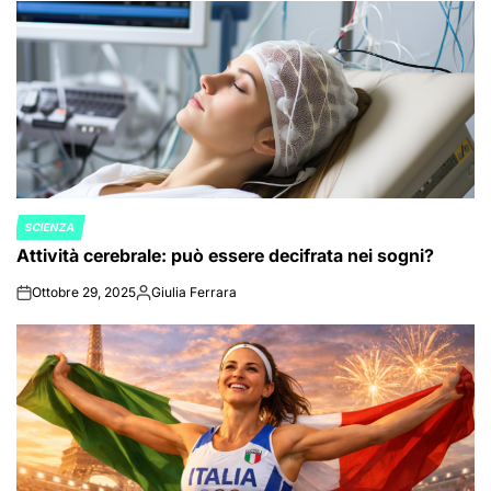
SCIENZA
POSTED
Attività cerebrale: può essere decifrata nei sogni?
IN
Ottobre 29, 2025
Giulia Ferrara
on
Posted
by