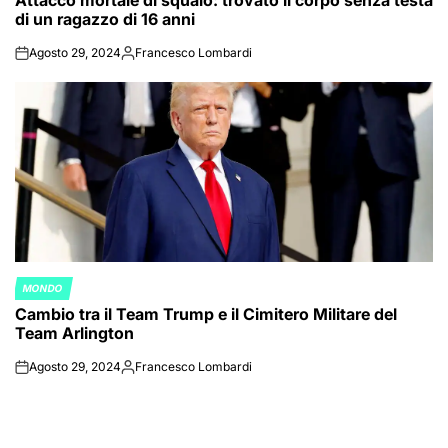
di un ragazzo di 16 anni
Agosto 29, 2024
Francesco Lombardi
on
Posted
by
MONDO
POSTED
Cambio tra il Team Trump e il Cimitero Militare del
IN
Team Arlington
Agosto 29, 2024
Francesco Lombardi
on
Posted
by