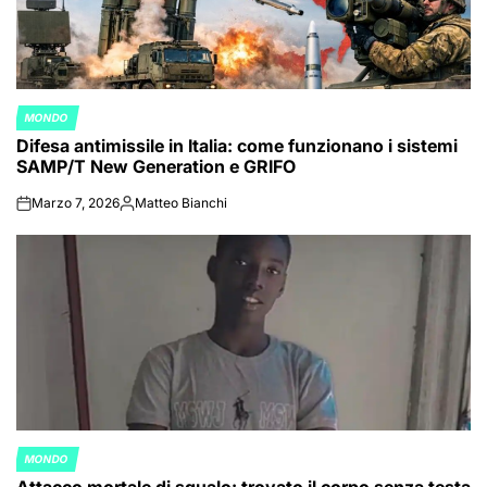
MONDO
POSTED
Difesa antimissile in Italia: come funzionano i sistemi
IN
SAMP/T New Generation e GRIFO
Marzo 7, 2026
Matteo Bianchi
on
Posted
by
MONDO
POSTED
Attacco mortale di squalo: trovato il corpo senza testa
IN