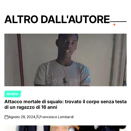
ALTRO DALL'AUTORE
MONDO
POSTED
Attacco mortale di squalo: trovato il corpo senza testa
IN
di un ragazzo di 16 anni
Agosto 29, 2024
Francesco Lombardi
on
Posted
by