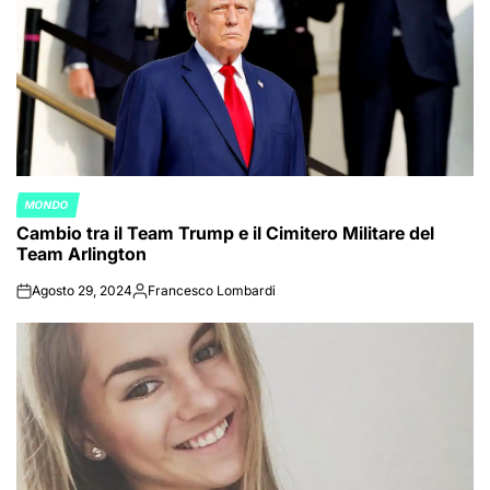
MONDO
POSTED
Cambio tra il Team Trump e il Cimitero Militare del
IN
Team Arlington
Agosto 29, 2024
Francesco Lombardi
on
Posted
by