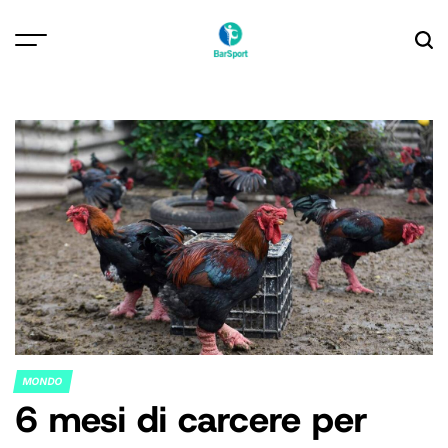
Skip
to
content
MONDO
POSTED
6 mesi di carcere per
IN