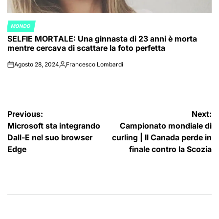
MONDO
POSTED
SELFIE MORTALE: Una ginnasta di 23 anni è morta
IN
mentre cercava di scattare la foto perfetta
Agosto 28, 2024
Francesco Lombardi
on
Posted
by
Navigazione
Previous:
Next:
Microsoft sta integrando
Campionato mondiale di
articoli
Dall-E nel suo browser
curling | Il Canada perde in
Edge
finale contro la Scozia