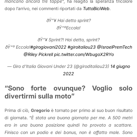
mancano ancora tre tappe
“, ha reagito la speranza tricolore
dopo l’arrivo, nei commenti riportati da
TuttoBiciWeb
.
ðŸ”¥ Hai detto sprint?
ðŸ“ºEccolo!
ðŸ”¥ Sprint?! Hai detto, sprint?
ðŸ“º Eccolo!
#girogiovani2022
#giroitaliau23
@IsraelPremTech
@Riley Pickrell
pic.twitter.com/WbugoX2RYo
— Giro d’Italia Giovani Under 23 (@giroditaliau23)
14 giugno
2022
“Sono forte ovunque? Voglio solo
divertirmi sulla moto”
Prima di ciò,
Gregorio
è tornato per primo al suo buon risultato
di giornata. “
È stata una buona giornata per me. A 500 metri
ero in una buona posizione quindi ho provato a scattare.
Finisco con un podio e dei bonus, non è affatto male. Sono