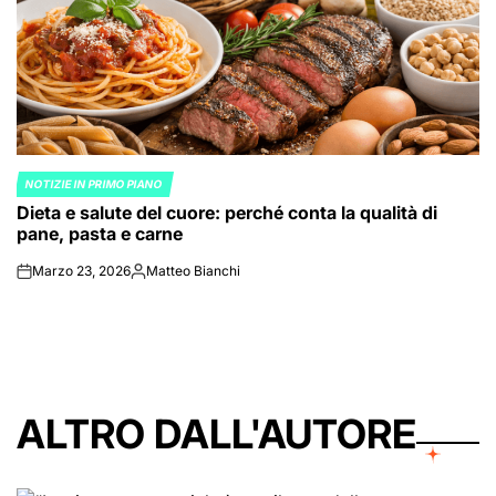
NOTIZIE IN PRIMO PIANO
POSTED
Dieta e salute del cuore: perché conta la qualità di
IN
pane, pasta e carne
Marzo 23, 2026
Matteo Bianchi
on
Posted
by
ALTRO DALL'AUTORE