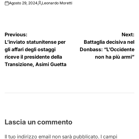
Agosto 29, 2024
Leonardo Moretti
on
Posted
by
Navigazione
Previous:
Next:
L’inviato statunitense per
Battaglia decisiva nel
articoli
gli affari degli ostaggi
Donbass: “L’Occidente
riceve il presidente della
non ha più armi”
Transizione, Asimi Guetta
Lascia un commento
Il tuo indirizzo email non sarà pubblicato.
I campi