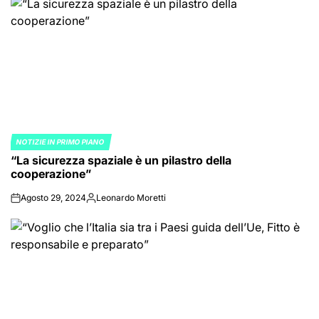
NOTIZIE IN PRIMO PIANO
POSTED
“La sicurezza spaziale è un pilastro della
IN
cooperazione”
Agosto 29, 2024
Leonardo Moretti
on
Posted
by