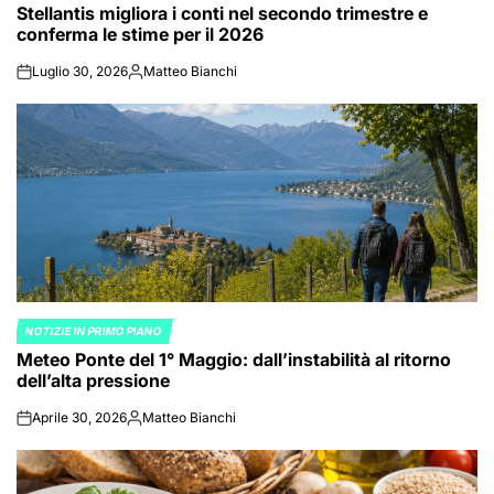
Stellantis migliora i conti nel secondo trimestre e
IN
conferma le stime per il 2026
Luglio 30, 2026
Matteo Bianchi
on
Posted
by
NOTIZIE IN PRIMO PIANO
POSTED
Meteo Ponte del 1° Maggio: dall’instabilità al ritorno
IN
dell’alta pressione
Aprile 30, 2026
Matteo Bianchi
on
Posted
by