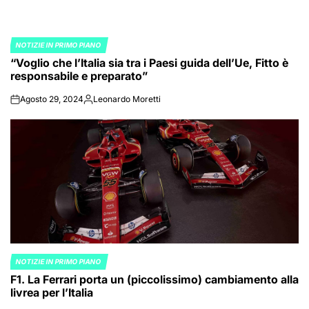
NOTIZIE IN PRIMO PIANO
POSTED
“Voglio che l’Italia sia tra i Paesi guida dell’Ue, Fitto è
IN
responsabile e preparato”
Agosto 29, 2024
Leonardo Moretti
on
Posted
by
NOTIZIE IN PRIMO PIANO
POSTED
F1. La Ferrari porta un (piccolissimo) cambiamento alla
IN
livrea per l’Italia