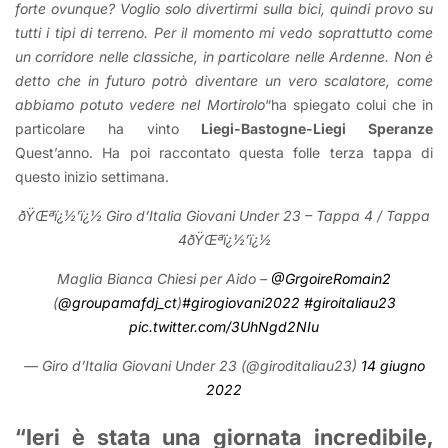
forte ovunque? Voglio solo divertirmi sulla bici, quindi provo su
tutti i tipi di terreno. Per il momento mi vedo soprattutto come
un corridore nelle classiche, in particolare nelle Ardenne. Non è
detto che in futuro potrò diventare un vero scalatore, come
abbiamo potuto vedere nel Mortirolo
“ha spiegato colui che in
particolare ha vinto
Liegi-Bastogne-Liegi Speranze
Quest’anno. Ha poi raccontato questa folle terza tappa di
questo inizio settimana.
ðŸŒªï¿½’ï¿½ Giro d’Italia Giovani Under 23 – Tappa 4 / Tappa
4ðŸŒªï¿½’ï¿½
Maglia Bianca Chiesi per Aido –
@GrgoireRomain2
(
@groupamafdj_ct
)
#girogiovani2022
#giroitaliau23
pic.twitter.com/3UhNgd2NIu
— Giro d’Italia Giovani Under 23 (@giroditaliau23)
14 giugno
2022
“Ieri è stata una giornata incredibile,