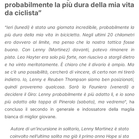
probabilmente la più dura della mia vita
da ciclista”
“
Ieri (lunedì) è stata una giornata incredibile, probabilmente la
più dura della mia vita in bicicletta. Negli ultimi 20 chilometri
ero davvero al limite, ma penso che la nostra tattica fosse
buona. Con Lenny (Martinez) davanti, potevo rimanere in
pista. Leo Hayter era solo più forte, non riuscivo a stargli dietro
e ha vinto meritatamente. È chiaro che il divario è ampio. Ma
se c’è una possibilità, cercherò di vincere, di certo non mi tirerò
indietro. Io, Lenny e Reuben Thompson siamo ben posizionati,
quindi proveremo qualcosa. Sarà la Fauniera (venerdì) a
decidere il Giro: Lenny probabilmente è più adatto lì, e io sono
più adatto alla tappa di Pinerolo (sabato), ma vedremo
“, ha
concluso il secondo in generale e indossatore della maglia
bianca di miglior giovane.
Autore di un’incursione in solitario, Lenny Martinez è stato
coinvolto nell’ultima salita ma già il primo anno Hope si sta