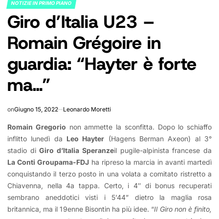
NOTIZIE IN PRIMO PIANO
POSTED
Giro d’Italia U23 –
IN
Romain Grégoire in
guardia: “Hayter è forte
ma…”
on
Giugno 15, 2022
Leonardo Moretti
Romain Gregorio
non ammette la sconfitta. Dopo lo schiaffo
inflitto lunedì da
Leo Hayter
(Hagens Berman Axeon)
al 3°
stadio di
Giro d’Italia Speranze
il pugile-alpinista francese da
La Conti Groupama-FDJ
ha ripreso la marcia in avanti martedì
conquistando il terzo posto in una volata a comitato ristretto a
Chiavenna, nella 4a tappa. Certo, i 4″ di bonus recuperati
sembrano aneddotici visti i 5’44” dietro la maglia rosa
britannica, ma il 19enne Bisontin ha più idee. “
Il Giro non è finito,