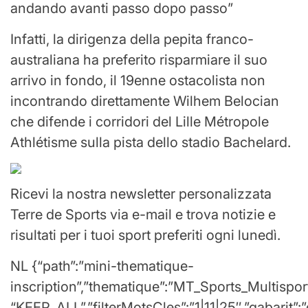
andando avanti passo dopo passo”
Infatti, la dirigenza della pepita franco-
australiana ha preferito risparmiare il suo
arrivo in fondo, il 19enne ostacolista non
incontrando direttamente Wilhem Belocian
che difende i corridori del Lille Métropole
Athlétisme sulla pista dello stadio Bachelard.
Ricevi la nostra newsletter personalizzata
Terre de Sports via e-mail e trova notizie e
risultati per i tuoi sport preferiti ogni lunedì.
NL {“path”:”mini-thematique-
inscription”,”thematique”:”MT_Sports_Multispor
“KEEP_ALL”,”filterMotsCles”:”1|11|25″,”gabarit”: