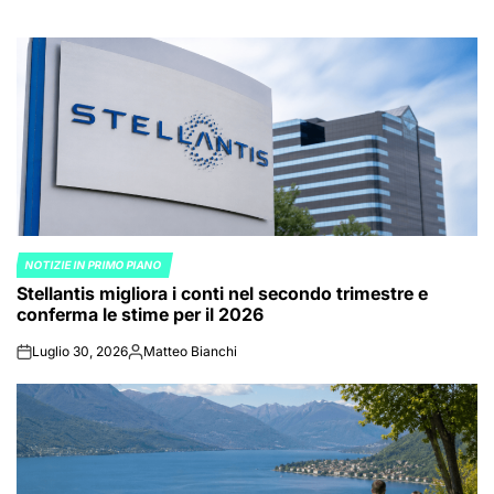
NOTIZIE IN PRIMO PIANO
POSTED
Stellantis migliora i conti nel secondo trimestre e
IN
conferma le stime per il 2026
Luglio 30, 2026
Matteo Bianchi
on
Posted
by