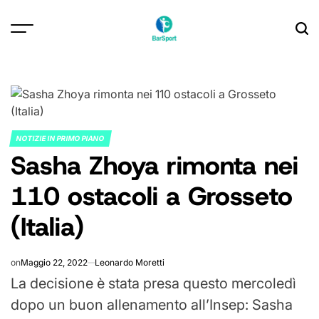
Skip
to
content
NOTIZIE IN PRIMO PIANO
POSTED
Sasha Zhoya rimonta nei
IN
110 ostacoli a Grosseto
(Italia)
on
Maggio 22, 2022
Leonardo Moretti
La decisione è stata presa questo mercoledì
dopo un buon allenamento all’Insep: Sasha