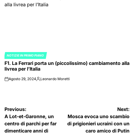
NOTIZIE IN PRIMO PIANO
POSTED
F1. La Ferrari porta un (piccolissimo) cambiamento alla
IN
livrea per l’Italia
Agosto 29, 2024
Leonardo Moretti
on
Posted
by
Navigazione
Previous:
Next:
A Lot-et-Garonne, un
Mosca evoca uno scambio
articoli
centro di parchi per far
di prigionieri ucraini con un
dimenticare anni di
caro amico di Putin