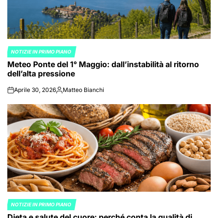
NOTIZIE IN PRIMO PIANO
POSTED
Meteo Ponte del 1° Maggio: dall’instabilità al ritorno
IN
dell’alta pressione
Aprile 30, 2026
Matteo Bianchi
on
Posted
by
NOTIZIE IN PRIMO PIANO
POSTED
Dieta e salute del cuore: perché conta la qualità di
IN