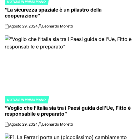
NOTIZIE IN PRIMO PIANO
POSTED
“La sicurezza spaziale è un pilastro della
IN
cooperazione”
Agosto 29, 2024
Leonardo Moretti
on
Posted
by
NOTIZIE IN PRIMO PIANO
POSTED
“Voglio che l’Italia sia tra i Paesi guida dell’Ue, Fitto è
IN
responsabile e preparato”
Agosto 29, 2024
Leonardo Moretti
on
Posted
by