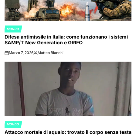
MONDO
POSTED
Difesa antimissile in Italia: come funzionano i sistemi
IN
SAMP/T New Generation e GRIFO
Marzo 7, 2026
Matteo Bianchi
on
Posted
by
MONDO
POSTED
Attacco mortale di squalo: trovato il corpo senza testa
IN