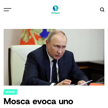
Skip
to
content
MONDO
POSTED
Mosca evoca uno
IN