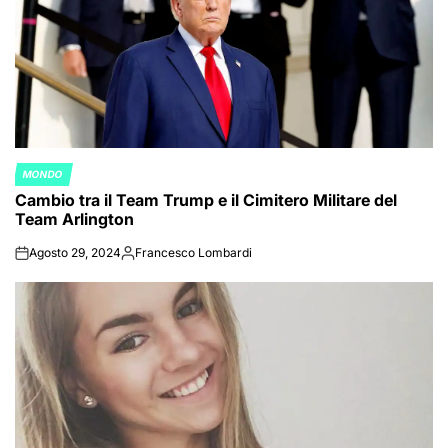
MONDO
POSTED
Cambio tra il Team Trump e il Cimitero Militare del
IN
Team Arlington
Agosto 29, 2024
Francesco Lombardi
on
Posted
by