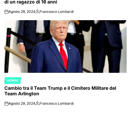
di un ragazzo di 16 anni
Agosto 29, 2024
Francesco Lombardi
on
Posted
by
MONDO
POSTED
Cambio tra il Team Trump e il Cimitero Militare del
IN
Team Arlington
Agosto 29, 2024
Francesco Lombardi
on
Posted
by