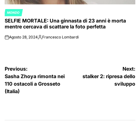
MONDO
POSTED
SELFIE MORTALE: Una ginnasta di 23 anni è morta
IN
mentre cercava di scattare la foto perfetta
Agosto 28, 2024
Francesco Lombardi
on
Posted
by
Navigazione
Previous:
Next:
Sasha Zhoya rimonta nei
stalker 2: ripresa dello
articoli
110 ostacoli a Grosseto
sviluppo
(Italia)