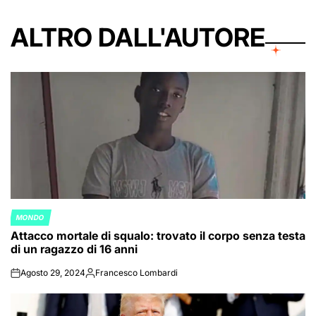
ALTRO DALL'AUTORE
MONDO
POSTED
Attacco mortale di squalo: trovato il corpo senza testa
IN
di un ragazzo di 16 anni
Agosto 29, 2024
Francesco Lombardi
on
Posted
by