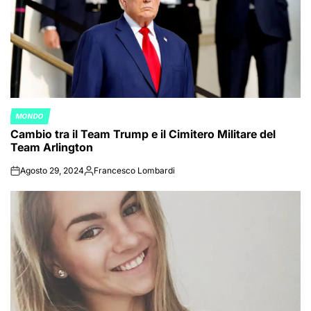
MONDO
POSTED
Cambio tra il Team Trump e il Cimitero Militare del
IN
Team Arlington
Agosto 29, 2024
Francesco Lombardi
on
Posted
by