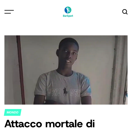
Skip
to
content
MONDO
POSTED
Attacco mortale di
IN