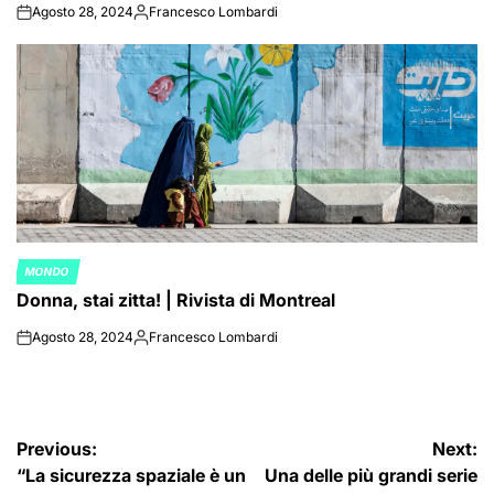
Agosto 28, 2024
Francesco Lombardi
on
Posted
by
MONDO
POSTED
Donna, stai zitta! | Rivista di Montreal
IN
Agosto 28, 2024
Francesco Lombardi
on
Posted
by
Navigazione
Previous:
Next:
“La sicurezza spaziale è un
Una delle più grandi serie