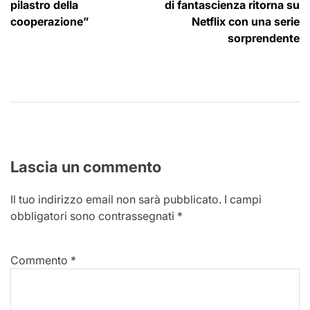
articoli
pilastro della
di fantascienza ritorna su
cooperazione”
Netflix con una serie
sorprendente
Lascia un commento
Il tuo indirizzo email non sarà pubblicato.
I campi
obbligatori sono contrassegnati
*
Commento
*