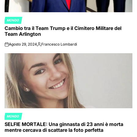
MONDO
POSTED
Cambio tra il Team Trump e il Cimitero Militare del
IN
Team Arlington
Agosto 29, 2024
Francesco Lombardi
on
Posted
by
MONDO
POSTED
SELFIE MORTALE: Una ginnasta di 23 anni è morta
IN
mentre cercava di scattare la foto perfetta