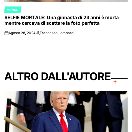
MONDO
POSTED
SELFIE MORTALE: Una ginnasta di 23 anni è morta
IN
mentre cercava di scattare la foto perfetta
Agosto 28, 2024
Francesco Lombardi
on
Posted
by
ALTRO DALL'AUTORE