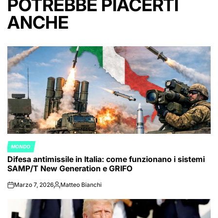
POTREBBE PIACERTI
ANCHE
MONDO
POSTED
Difesa antimissile in Italia: come funzionano i sistemi
IN
SAMP/T New Generation e GRIFO
Marzo 7, 2026
Matteo Bianchi
on
Posted
by