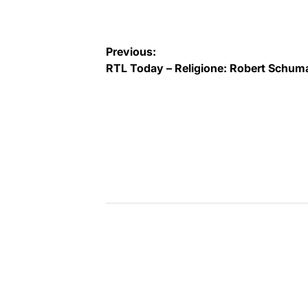
Navigazione
Previous:
RTL Today – Religione: Robert Schuma
articoli