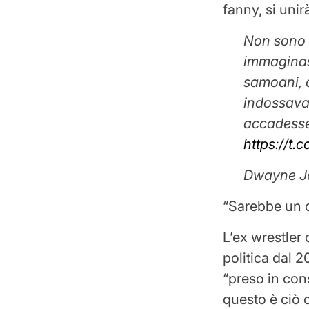
fanny, si unir
Non sono s
immaginass
samoani, 
indossava
accadesse
https://t
Dwayne J
“Sarebbe un o
L’ex wrestler
politica dal 2
“preso in con
questo è ciò 