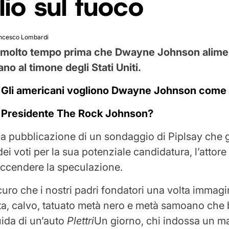
lio sul fuoco
ncesco Lombardi
molto tempo prima che Dwayne Johnson aliment
ano al timone degli Stati Uniti.
:
Gli americani vogliono Dwayne Johnson come 
:
Presidente The Rock Johnson?
lla pubblicazione di un sondaggio di Piplsay che g
ei voti per la sua potenziale candidatura, l’attore s
iaccendere la speculazione.
uro che i nostri padri fondatori una volta immag
ta, calvo, tatuato metà nero e metà samoano che
uida di un’auto
Plettri
Un giorno, chi indossa un ma