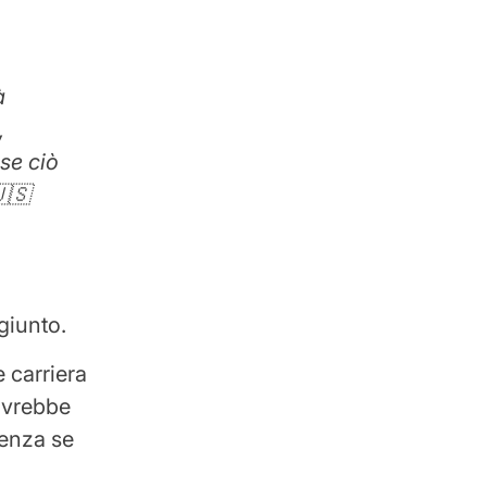
à
,
se ciò
🇸
giunto.
 carriera
avrebbe
denza se