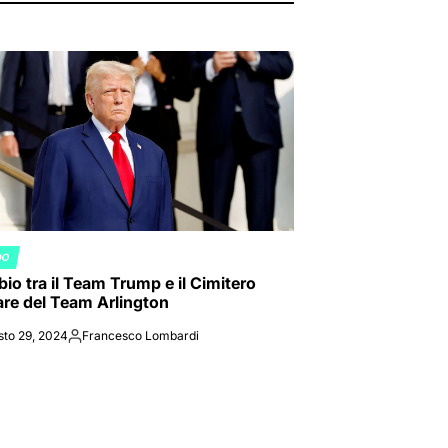
DO
ED
io tra il Team Trump e il Cimitero
tare del Team Arlington
sto 29, 2024
Francesco Lombardi
Posted
by