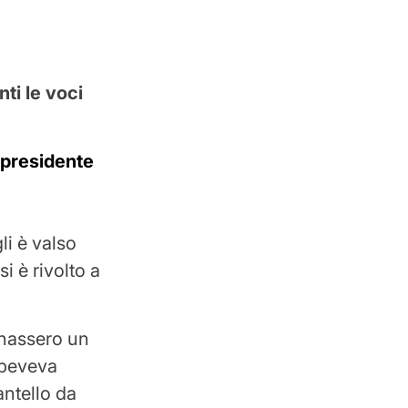
i le voci
presidente
li è valso
i è rivolto a
inassero un
 beveva
ntello da