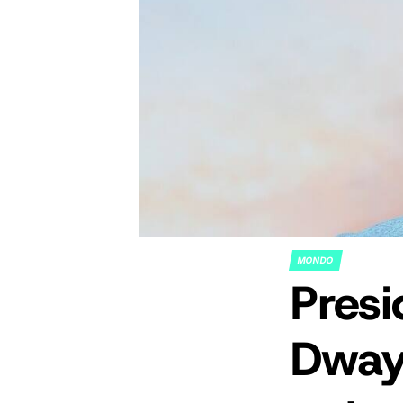
MONDO
POSTED
Presi
IN
Dway