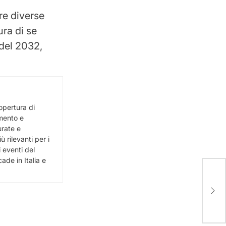
ere diverse
ra di se
 del 2032,
opertura di
imento e
urate e
 rilevanti per i
i eventi del
de in Italia e
Mar
volo
pro