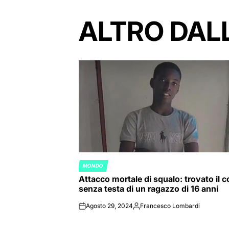
ALTRO DAL
MONDO
POSTED
Attacco mortale di squalo: trovato il 
IN
senza testa di un ragazzo di 16 anni
Agosto 29, 2024
Francesco Lombardi
on
Posted
by