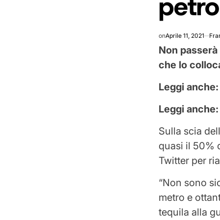
petro
on
Aprile 11, 2021
Fra
Non passerà 
che lo colloc
Leggi anche
Leggi anche
Sulla scia de
quasi il 50% d
Twitter per r
“Non sono sic
metro e ottan
tequila alla g