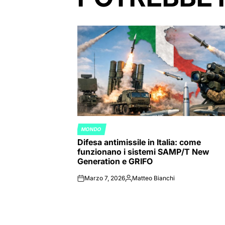
MONDO
POSTED
Difesa antimissile in Italia: come
IN
funzionano i sistemi SAMP/T New
Generation e GRIFO
Marzo 7, 2026
Matteo Bianchi
on
Posted
by