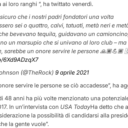
à ai loro ranghi “, ha twittato venerdì.
icuro che i nostri padri fondatori una volta
ero sei o quattro, calvi, tatuati, metà neri e met
che bevevano tequila, guidavano un camioncino
no un marsupio che si univano al loro club – ma 
, sarebbe un onore servire le persone 🙏🏾💪🏾 
.co/6Xd9ADzqX7
ohnson (@TheRock)
9 aprile 2021
nore servire le persone se ciò accadesse”, ha ag
 di 48 anni ha più volte menzionato una potenziale
017. In un’intervista con
USA Today
Ha detto che 
siderazione la possibilità di candidarsi alla presi
che la gente vuole”.