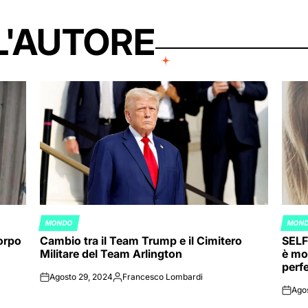
L'AUTORE
MONDO
MON
POSTED
POST
corpo
Cambio tra il Team Trump e il Cimitero
SELF
IN
IN
Militare del Team Arlington
è mo
perf
Agosto 29, 2024
Francesco Lombardi
on
Posted
Ago
by
on