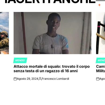
MONDO
MON
POSTED
POST
Attacco mortale di squalo: trovato il corpo
Camb
IN
IN
senza testa di un ragazzo di 16 anni
Mili
Agosto 29, 2024
Francesco Lombardi
Ago
on
Posted
on
by