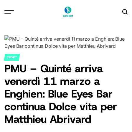
Skip
to
content
SPORT
POSTED
PMU – Quinté arriva
IN
venerdì 11 marzo a
Enghien: Blue Eyes Bar
continua Dolce vita per
Matthieu Abrivard