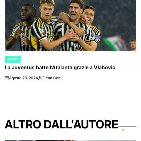
SPORT
POSTED
La Juventus batte l’Atalanta grazie a Vlahovic
IN
Agosto 28, 2024
Elena Conti
on
Posted
by
ALTRO DALL'AUTORE