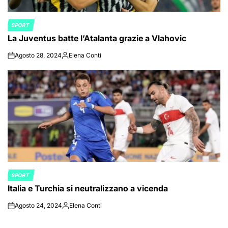
SPORT
POSTED
La Juventus batte l’Atalanta grazie a Vlahovic
IN
Agosto 28, 2024
Elena Conti
on
Posted
by
SPORT
POSTED
Italia e Turchia si neutralizzano a vicenda
IN
Agosto 24, 2024
Elena Conti
on
Posted
by