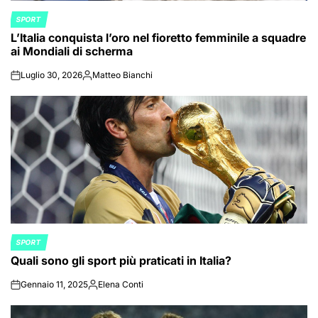
SPORT
POSTED
L’Italia conquista l’oro nel fioretto femminile a squadre
IN
ai Mondiali di scherma
Luglio 30, 2026
Matteo Bianchi
on
Posted
by
SPORT
POSTED
Quali sono gli sport più praticati in Italia?
IN
Gennaio 11, 2025
Elena Conti
on
Posted
by