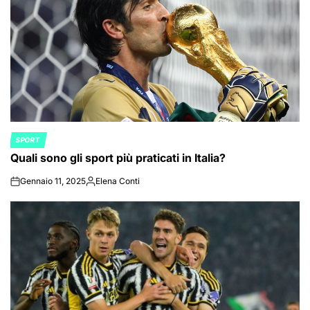
SPORT
POSTED
Quali sono gli sport più praticati in Italia?
IN
Gennaio 11, 2025
Elena Conti
on
Posted
by