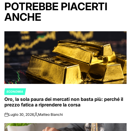
POTREBBE PIACERTI
ANCHE
ECONOMIA
POSTED
Oro, la sola paura dei mercati non basta più: perché il
IN
prezzo fatica a riprendere la corsa
Luglio 30, 2026
Matteo Bianchi
on
Posted
by