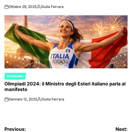
Ottobre 29, 2025
Giulia Ferrara
on
Posted
by
ECONOMIA
POSTED
Olimpiadi 2024: il Ministro degli Esteri italiano parla al
IN
manifesto
Gennaio 12, 2025
Giulia Ferrara
on
Posted
by
Navigazione
Previous:
Next: