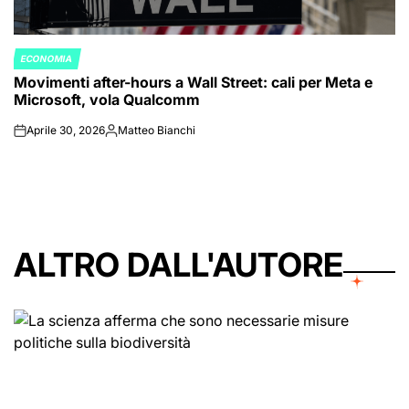
ECONOMIA
POSTED
Movimenti after-hours a Wall Street: cali per Meta e
IN
Microsoft, vola Qualcomm
Aprile 30, 2026
Matteo Bianchi
on
Posted
by
ALTRO DALL'AUTORE