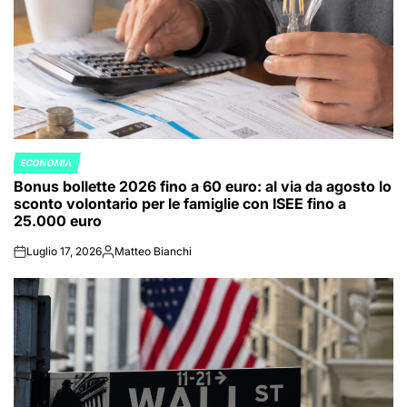
ECONOMIA
POSTED
Bonus bollette 2026 fino a 60 euro: al via da agosto lo
IN
sconto volontario per le famiglie con ISEE fino a
25.000 euro
Luglio 17, 2026
Matteo Bianchi
on
Posted
by