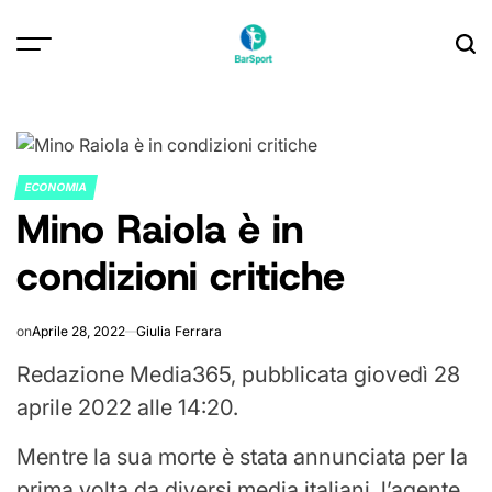
Skip
to
content
ECONOMIA
POSTED
Mino Raiola è in
IN
condizioni critiche
on
Aprile 28, 2022
Giulia Ferrara
Redazione Media365, pubblicata giovedì 28
aprile 2022 alle 14:20.
Mentre la sua morte è stata annunciata per la
prima volta da diversi media italiani, l’agente