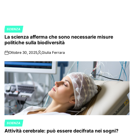
SCIENZA
POSTED
La scienza afferma che sono necessarie misure
IN
politiche sulla biodiversità
Ottobre 30, 2025
Giulia Ferrara
on
Posted
by
SCIENZA
POSTED
Attività cerebrale: può essere decifrata nei sogni?
IN