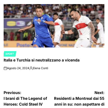
by
SPORT
POSTED
Italia e Turchia si neutralizzano a vicenda
IN
Agosto 24, 2024
Elena Conti
on
Posted
by
Navigazione
Previous:
Next:
I brani di The Legend of
Residenti a Montreal dai 55
articoli
Heroes: Cold Steel IV
anni in su: non aspettare di