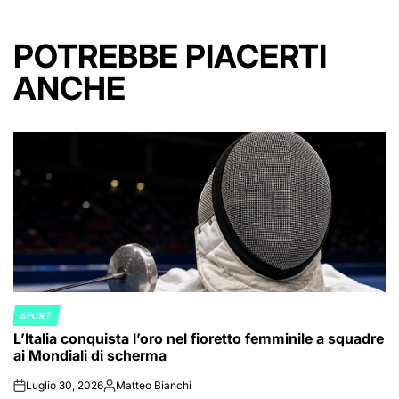
POTREBBE PIACERTI
ANCHE
SPORT
POSTED
L’Italia conquista l’oro nel fioretto femminile a squadre
IN
ai Mondiali di scherma
Luglio 30, 2026
Matteo Bianchi
on
Posted