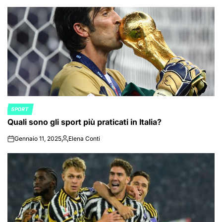
by
SPORT
POSTED
Quali sono gli sport più praticati in Italia?
IN
Gennaio 11, 2025
Elena Conti
on
Posted
by