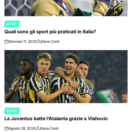
SPORT
POSTED
Quali sono gli sport più praticati in Italia?
IN
Gennaio 11, 2025
Elena Conti
on
Posted
by
SPORT
POSTED
La Juventus batte l’Atalanta grazie a Vlahovic
IN
Agosto 28, 2024
Elena Conti
on
Posted