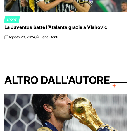
SPORT
POSTED
La Juventus batte l’Atalanta grazie a Vlahovic
IN
Agosto 28, 2024
Elena Conti
on
Posted
by
ALTRO DALL'AUTORE