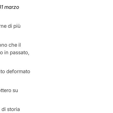
31 marzo
ne di più
ono che il
to in passato,
ato deformato
ttero su
di storia