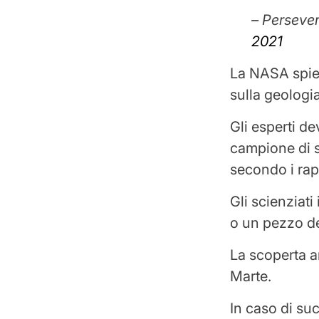
– Perseve
2021
La NASA spieg
sulla geologi
Gli esperti d
campione di s
secondo i rap
Gli scienziat
o un pezzo de
La scoperta a
Marte.
In caso di su