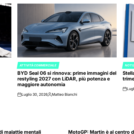
ATTIVITÀ COMMERCIALE
NOTIZ
POSTED
POST
BYD Seal 06 si rinnova: prime immagini del
Stell
IN
IN
restyling 2027 con LiDAR, più potenza e
trime
maggiore autonomia
Lugl
on
Luglio 30, 2026
Matteo Bianchi
on
Posted
by
di malattie mentali
MotoGP: Martin è al centro d