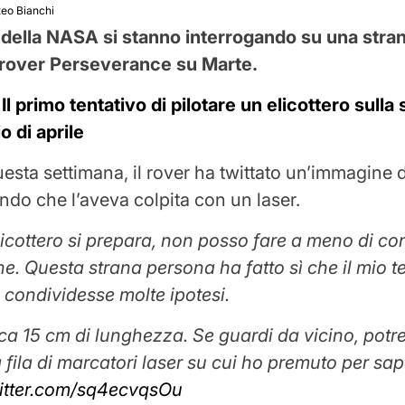
eo Bianchi
i della NASA si stanno interrogando su una stra
 rover Perseverance su Marte.
:
Il primo tentativo di pilotare un elicottero sulla 
io di aprile
questa settimana, il rover ha twittato un’immagine d
ndo che l’aveva colpita con un laser.
licottero si prepara, non posso fare a meno di con
ne. Questa strana persona ha fatto sì che il mio 
o condividesse molte ipotesi.
ca 15 cm di lunghezza. Se guardi da vicino, potre
a fila di marcatori laser su cui ho premuto per sa
witter.com/sq4ecvqsOu