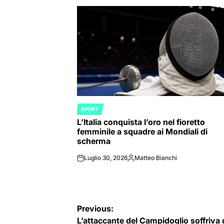
SPORT
POSTED
L’Italia conquista l’oro nel fioretto
IN
femminile a squadre ai Mondiali di
scherma
Luglio 30, 2026
Matteo Bianchi
on
Posted
by
Navigazione
Previous:
L’attaccante del Campidoglio soffriva 