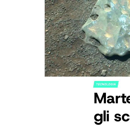
TECNOLOGIA
POSTED
Marte
IN
gli sc