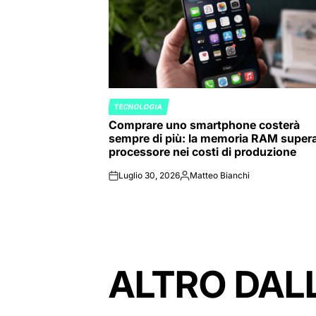
TECNOLOGIA
POSTED
Comprare uno smartphone costerà
IN
sempre di più: la memoria RAM supera 
processore nei costi di produzione
Luglio 30, 2026
Matteo Bianchi
on
Posted
by
ALTRO DAL