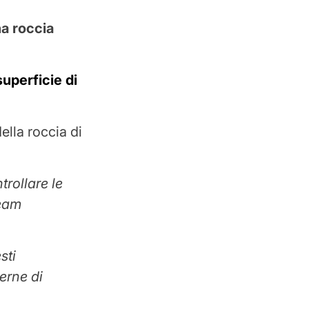
na roccia
superficie di
ella roccia di
trollare le
team
sti
perne di