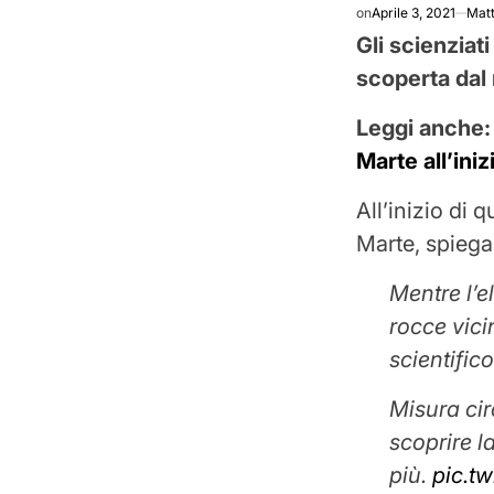
on
Aprile 3, 2021
Matt
Gli scienziat
scoperta dal
Leggi anche
Marte all’iniz
All’inizio di 
Marte, spiega
Mentre l’e
rocce vici
scientific
Misura cir
scoprire l
più.
pic.t