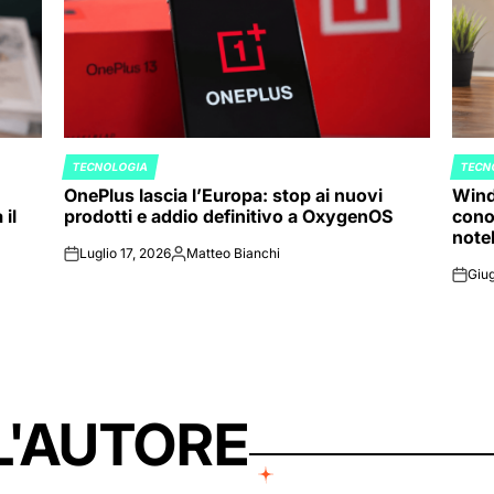
TECNOLOGIA
TECN
POSTED
POST
OnePlus lascia l’Europa: stop ai nuovi
Wind
IN
IN
il
prodotti e addio definitivo a OxygenOS
cono
note
Luglio 17, 2026
Matteo Bianchi
on
Posted
Giug
by
on
L'AUTORE