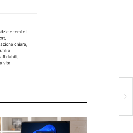
izie e temi di
ort,
cazione chiara,
tili e
ffidabili,
a vita
Moto
sce
sua