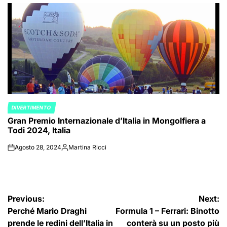
by
DIVERTIMENTO
POSTED
Gran Premio Internazionale d’Italia in Mongolfiera a
IN
Todi 2024, Italia
Agosto 28, 2024
Martina Ricci
on
Posted
by
Navigazione
Previous:
Next:
Perché Mario Draghi
Formula 1 – Ferrari: Binotto
articoli
prende le redini dell’Italia in
conterà su un posto più