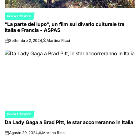
DIVERTIMENTO
POSTED
“La parte del lupo”, un film sul divario culturale tra
IN
Italia e Francia • ASPAS
Settembre 2, 2024
Martina Ricci
on
Posted
by
DIVERTIMENTO
POSTED
Da Lady Gaga a Brad Pitt, le star accorreranno in Italia
IN
Agosto 29, 2024
Martina Ricci
on
Posted