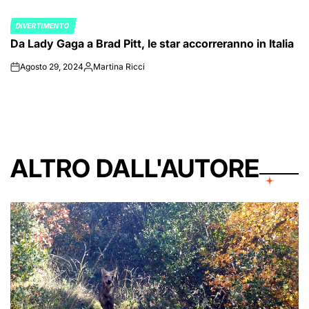
DIVERTIMENTO
POSTED
Da Lady Gaga a Brad Pitt, le star accorreranno in Italia
IN
Agosto 29, 2024
Martina Ricci
on
Posted
by
ALTRO DALL'AUTORE