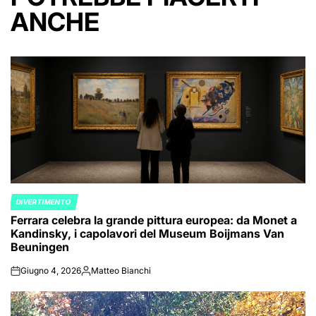
ANCHE
DIVERTIMENTO
POSTED
Ferrara celebra la grande pittura europea: da Monet a
IN
Kandinsky, i capolavori del Museum Boijmans Van
Beuningen
Giugno 4, 2026
Matteo Bianchi
on
Posted
by