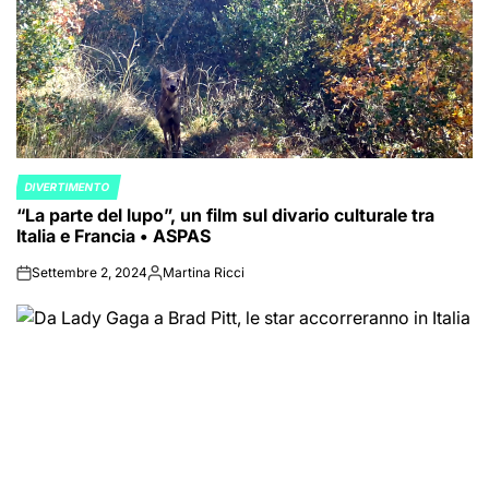
DIVERTIMENTO
POSTED
“La parte del lupo”, un film sul divario culturale tra
IN
Italia e Francia • ASPAS
Settembre 2, 2024
Martina Ricci
on
Posted
by