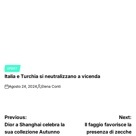
by
SPORT
POSTED
Italia e Turchia si neutralizzano a vicenda
IN
Agosto 24, 2024
Elena Conti
on
Posted
by
Navigazione
Previous:
Next:
Dior a Shanghai celebra la
Il faggio favorisce la
articoli
sua collezione Autunno
presenza di zecche