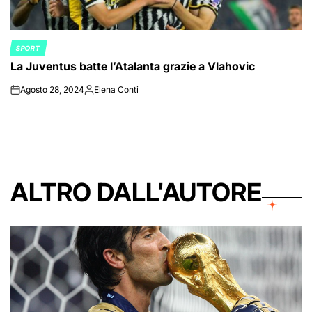
SPORT
POSTED
La Juventus batte l’Atalanta grazie a Vlahovic
IN
Agosto 28, 2024
Elena Conti
on
Posted
by
ALTRO DALL'AUTORE