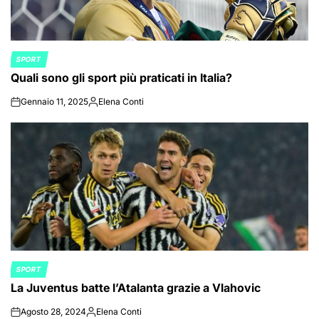
SPORT
POSTED
Quali sono gli sport più praticati in Italia?
IN
Gennaio 11, 2025
Elena Conti
on
Posted
by
SPORT
POSTED
La Juventus batte l’Atalanta grazie a Vlahovic
IN
Agosto 28, 2024
Elena Conti
on
Posted