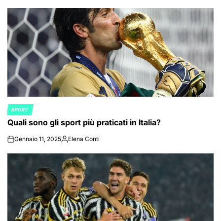
by
SPORT
POSTED
Quali sono gli sport più praticati in Italia?
IN
Gennaio 11, 2025
Elena Conti
on
Posted
by