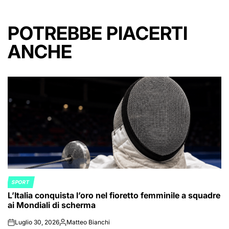
POTREBBE PIACERTI
ANCHE
SPORT
POSTED
L’Italia conquista l’oro nel fioretto femminile a squadre
IN
ai Mondiali di scherma
Luglio 30, 2026
Matteo Bianchi
on
Posted