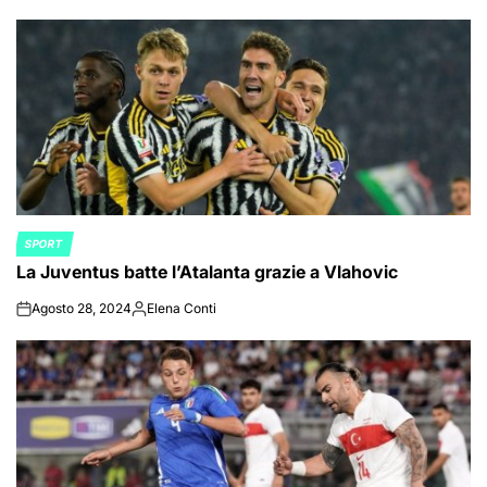
by
SPORT
POSTED
La Juventus batte l’Atalanta grazie a Vlahovic
IN
Agosto 28, 2024
Elena Conti
on
Posted
by