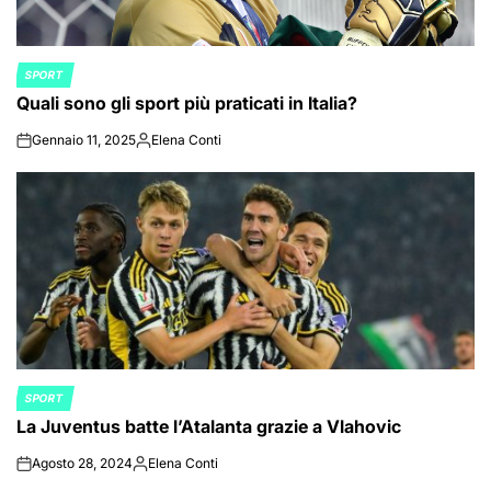
SPORT
POSTED
Quali sono gli sport più praticati in Italia?
IN
Gennaio 11, 2025
Elena Conti
on
Posted
by
SPORT
POSTED
La Juventus batte l’Atalanta grazie a Vlahovic
IN
Agosto 28, 2024
Elena Conti
on
Posted