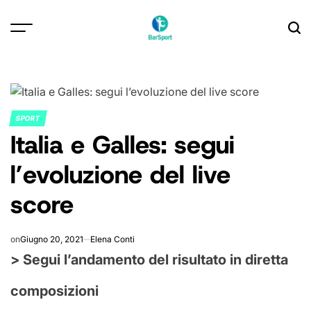
Skip
to
content
SPORT
POSTED
Italia e Galles: segui
IN
l’evoluzione del live
score
on
Giugno 20, 2021
Elena Conti
> Segui l’andamento del risultato in diretta
composizioni