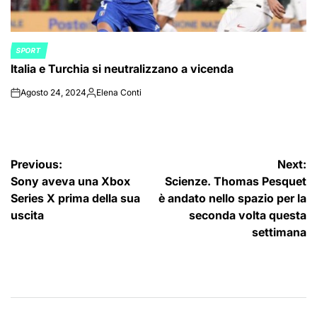
SPORT
POSTED
Italia e Turchia si neutralizzano a vicenda
IN
Agosto 24, 2024
Elena Conti
on
Posted
by
Navigazione
Previous:
Next:
Sony aveva una Xbox
Scienze. Thomas Pesquet
articoli
Series X prima della sua
è andato nello spazio per la
uscita
seconda volta questa
settimana