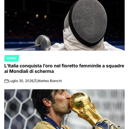
SPORT
POSTED
L’Italia conquista l’oro nel fioretto femminile a squadre
IN
ai Mondiali di scherma
Luglio 30, 2026
Matteo Bianchi
on
Posted
by