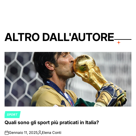
by
ALTRO DALL'AUTORE
SPORT
POSTED
Quali sono gli sport più praticati in Italia?
IN
Gennaio 11, 2025
Elena Conti
on
Posted