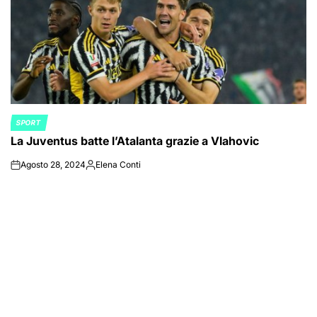
SPORT
POSTED
La Juventus batte l’Atalanta grazie a Vlahovic
IN
Agosto 28, 2024
Elena Conti
on
Posted
by