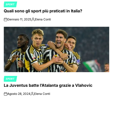
SPORT
POSTED
Quali sono gli sport più praticati in Italia?
IN
Gennaio 11, 2025
Elena Conti
on
Posted
by
SPORT
POSTED
La Juventus batte l’Atalanta grazie a Vlahovic
IN
Agosto 28, 2024
Elena Conti
on
Posted
by