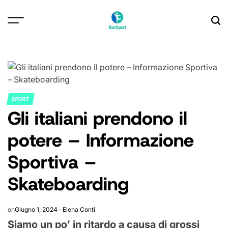
Skip
to
content
SPORT
POSTED
Gli italiani prendono il
IN
potere – Informazione
Sportiva –
Skateboarding
on
Giugno 1, 2024
Elena Conti
Siamo un po’ in ritardo a causa di grossi