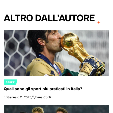
ALTRO DALL'AUTORE
SPORT
POSTED
Quali sono gli sport più praticati in Italia?
IN
Gennaio 11, 2025
Elena Conti
on
Posted
by