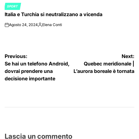
SPORT
POSTED
Italia e Turchia si neutralizzano a vicenda
IN
Agosto 24, 2024
Elena Conti
on
Posted
by
Navigazione
Previous:
Next:
Se hai un telefono Android,
Quebec meridionale |
articoli
dovrai prendere una
L’aurora boreale è tornata
decisione importante
Lascia un commento