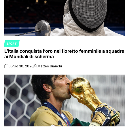
SPORT
POSTED
L’Italia conquista l’oro nel fioretto femminile a squadre
IN
ai Mondiali di scherma
Luglio 30, 2026
Matteo Bianchi
on
Posted
by