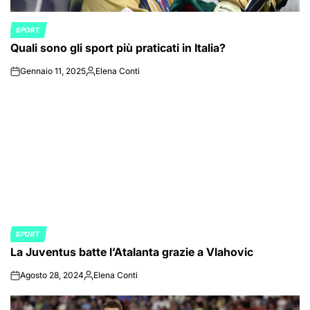
SPORT
POSTED
Quali sono gli sport più praticati in Italia?
IN
Gennaio 11, 2025
Elena Conti
on
Posted
by
SPORT
POSTED
La Juventus batte l’Atalanta grazie a Vlahovic
IN
Agosto 28, 2024
Elena Conti
on
Posted
by