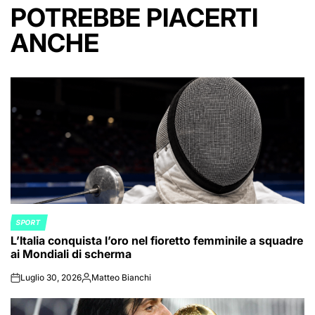
POTREBBE PIACERTI
ANCHE
SPORT
POSTED
L’Italia conquista l’oro nel fioretto femminile a squadre
IN
ai Mondiali di scherma
Luglio 30, 2026
Matteo Bianchi
on
Posted
by