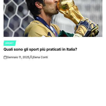
SPORT
POSTED
Quali sono gli sport più praticati in Italia?
IN
Gennaio 11, 2025
Elena Conti
on
Posted
by