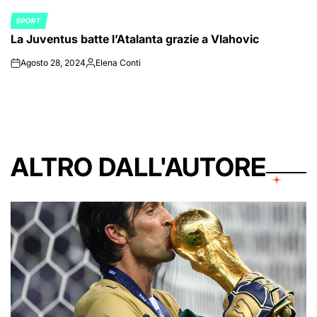
SPORT
POSTED
La Juventus batte l’Atalanta grazie a Vlahovic
IN
Agosto 28, 2024
Elena Conti
on
Posted
by
ALTRO DALL'AUTORE