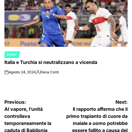
SPORT
POSTED
Italia e Turchia si neutralizzano a vicenda
IN
Agosto 24, 2024
Elena Conti
on
Posted
by
Navigazione
Previous:
Next:
Al vapore, l’unità
Il rapporto afferma che il
articoli
controllava
primo trapianto di cuore da
temporaneamente la
maiale a uomo potrebbe
caduta di Babilonia
essere fallito a causa del