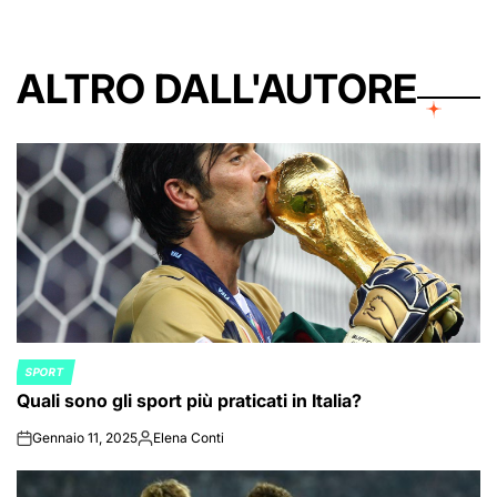
ALTRO DALL'AUTORE
SPORT
POSTED
Quali sono gli sport più praticati in Italia?
IN
Gennaio 11, 2025
Elena Conti
on
Posted
by