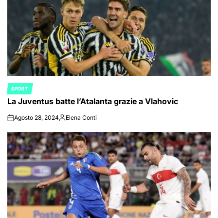
SPORT
POSTED
La Juventus batte l’Atalanta grazie a Vlahovic
IN
Agosto 28, 2024
Elena Conti
on
Posted
by