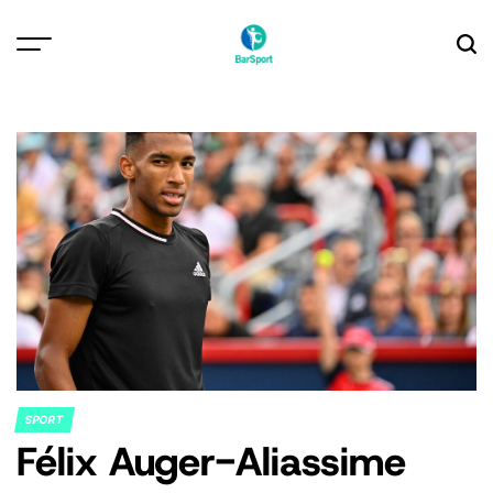
Skip
to
content
SPORT
POSTED
Félix Auger-Aliassime
IN