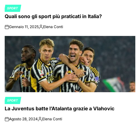
SPORT
POSTED
Quali sono gli sport più praticati in Italia?
IN
Gennaio 11, 2025
Elena Conti
on
Posted
by
SPORT
POSTED
La Juventus batte l’Atalanta grazie a Vlahovic
IN
Agosto 28, 2024
Elena Conti
on
Posted
by