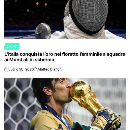
SPORT
POSTED
L’Italia conquista l’oro nel fioretto femminile a squadre
IN
ai Mondiali di scherma
Luglio 30, 2026
Matteo Bianchi
on
Posted
by