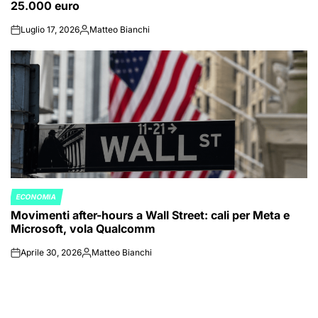
25.000 euro
Luglio 17, 2026
Matteo Bianchi
on
Posted
by
ECONOMIA
POSTED
Movimenti after-hours a Wall Street: cali per Meta e
IN
Microsoft, vola Qualcomm
Aprile 30, 2026
Matteo Bianchi
on
Posted
by