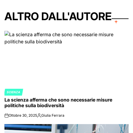
ALTRO DALL'AUTORE
SCIENZA
POSTED
La scienza afferma che sono necessarie misure
IN
politiche sulla biodiversità
Ottobre 30, 2025
Giulia Ferrara
on
Posted
by