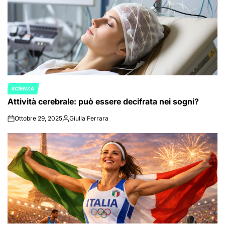
SCIENZA
POSTED
Attività cerebrale: può essere decifrata nei sogni?
IN
Ottobre 29, 2025
Giulia Ferrara
on
Posted
by