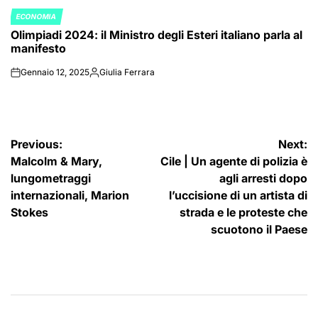
ECONOMIA
POSTED
Olimpiadi 2024: il Ministro degli Esteri italiano parla al
IN
manifesto
Gennaio 12, 2025
Giulia Ferrara
on
Posted
by
Navigazione
Previous:
Next:
Malcolm & Mary,
Cile | Un agente di polizia è
articoli
lungometraggi
agli arresti dopo
internazionali, Marion
l’uccisione di un artista di
Stokes
strada e le proteste che
scuotono il Paese