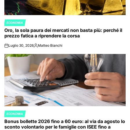
ECONOMIA
POSTED
Oro, la sola paura dei mercati non basta più: perché il
IN
prezzo fatica a riprendere la corsa
Luglio 30, 2026
Matteo Bianchi
on
Posted
by
ECONOMIA
POSTED
Bonus bollette 2026 fino a 60 euro: al via da agosto lo
IN
sconto volontario per le famiglie con ISEE fino a