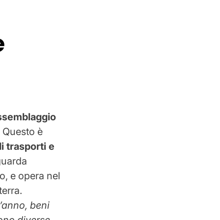
e
ssemblaggio
. Questo è
i trasporti e
iguarda
, e opera nel
terra.
t’anno, beni
ono diverse,