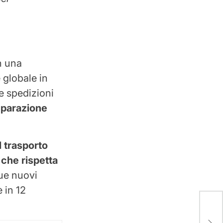
on una
 globale in
e spedizioni
parazione
l trasporto
 che rispetta
ue nuovi
è in 12
Vac