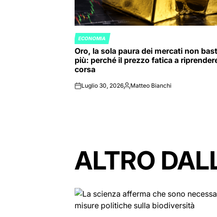
ECONOMIA
POSTED
Oro, la sola paura dei mercati non bas
IN
più: perché il prezzo fatica a riprendere
corsa
Luglio 30, 2026
Matteo Bianchi
on
Posted
by
ALTRO DAL