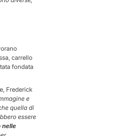
vorano
ssa, carrello
stata fondata
e, Frederick
Immagine e
che quella di
ebbero essere
 nelle
per