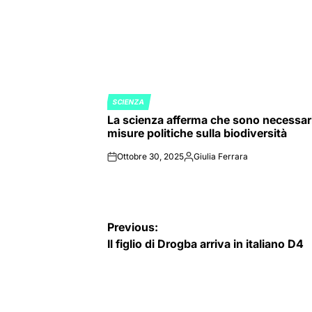
SCIENZA
POSTED
La scienza afferma che sono necessar
IN
misure politiche sulla biodiversità
Ottobre 30, 2025
Giulia Ferrara
on
Posted
by
Navigazione
Previous:
Il figlio di Drogba arriva in italiano D4
articoli