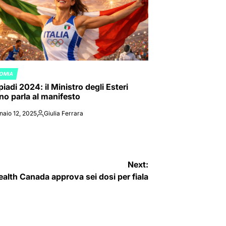
OMIA
ED
iadi 2024: il Ministro degli Esteri
ano parla al manifesto
naio 12, 2025
Giulia Ferrara
Posted
by
Next:
alth Canada approva sei dosi per fiala