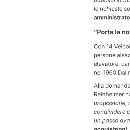
le richieste 
amministrato
“Porta la no
Con 14
Veicol
persone alsa
elevatore, car
nel 1960
Dal 
Alla domanda 
Reinheimer h
professione, 
condividere 
un passo avan
acquisizioni
,