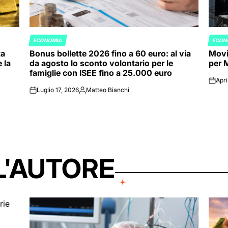
ECONOMIA
ECON
POSTED
POST
ta
Bonus bollette 2026 fino a 60 euro: al via
Movim
IN
IN
 la
da agosto lo sconto volontario per le
per 
famiglie con ISEE fino a 25.000 euro
Apri
on
Luglio 17, 2026
Matteo Bianchi
on
Posted
by
L'AUTORE