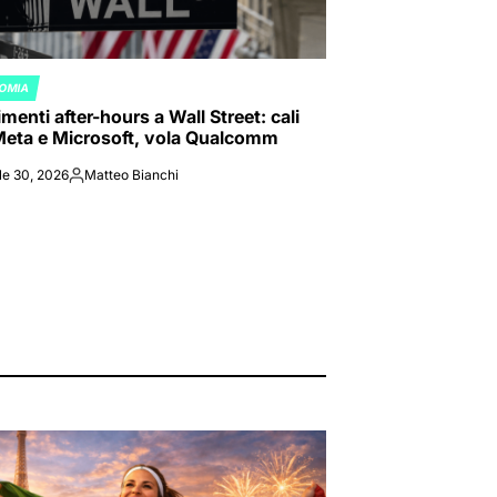
OMIA
ED
enti after-hours a Wall Street: cali
Meta e Microsoft, vola Qualcomm
le 30, 2026
Matteo Bianchi
Posted
by