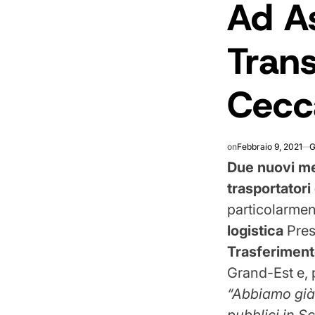
Ad A
IN
Tran
Cecca
on
Febbraio 9, 2021
G
Due nuovi me
trasportatori
particolarme
logistica
Pres
Trasferiment
Grand-Est e, 
“Abbiamo già 
pubblici in S