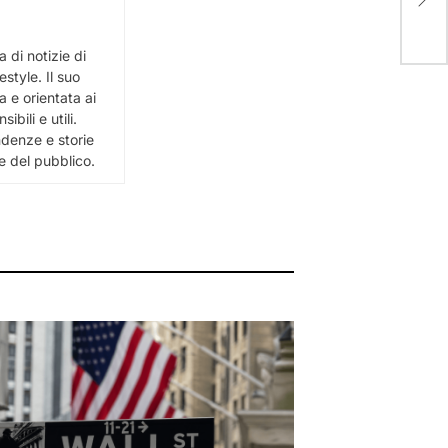
Cana
 di notizie di
estyle. Il suo
 e orientata ai
bili e utili.
ndenze e storie
e del pubblico.