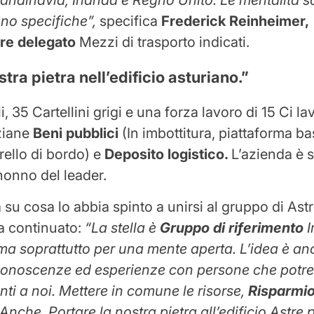
sono specifiche”,
specifica
Frederick Reinheimer,
re delegato
Mezzi di trasporto indicati.
stra pietra nell’edificio asturiano.”
i, 35
Cartellini grigi e una forza lavoro di 15
Ci la
ziane
Beni pubblici
(In imbottitura, piattaforma ba
rello di bordo) e
Deposito logistico.
L’azienda è 
nonno del leader.
su cosa lo abbia spinto a unirsi al gruppo di Astr
a continuato:
“La stella è
Gruppo di riferimento
ma soprattutto per una mente aperta. L’idea è an
conoscenze ed esperienze con persone che potr
ti a noi. Mettere in comune le risorse,
Risparmio
 Anche. Portare la nostra pietra all’edificio Astre 