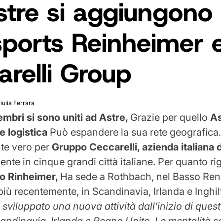
stre si aggiungono
sports Reinheimer 
relli Group
iulia Ferrara
mbri si sono uniti ad Astre,
Grazie per quello
A
 e logistica
Può espandere la sua rete geografica
nte vero per
Gruppo Ceccarelli, azienda italiana d
ente in cinque grandi città italiane. Per quanto r
o Rinheimer,
Ha sede a Rothbach, nel Basso Reno
più recentemente, in Scandinavia, Irlanda e Inghil
sviluppato una nuova attività dall’inizio di ques
candinavia, Irlanda e Regno Unito. Le mentalità s