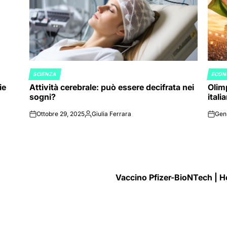
SCIENZA
ECON
POSTED
POST
ie
Attività cerebrale: può essere decifrata nei
Olimp
IN
IN
sogni?
itali
Ottobre 29, 2025
Giulia Ferrara
Gen
on
Posted
on
by
Vaccino Pfizer-BioNTech | He