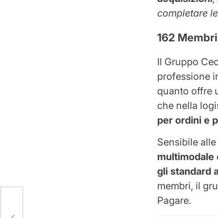
completare le
162
Membri 
Il Gruppo Cecc
professione i
quanto offre 
che nella logi
per ordini e 
Sensibile alle
multimodale
gli standard 
membri, il gr
Pagare.
no D4