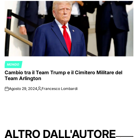
MONDO
POSTED
Cambio tra il Team Trump e il Cimitero Militare del
IN
Team Arlington
Agosto 29, 2024
Francesco Lombardi
on
Posted
by
ALTRO DALL'AUTORE