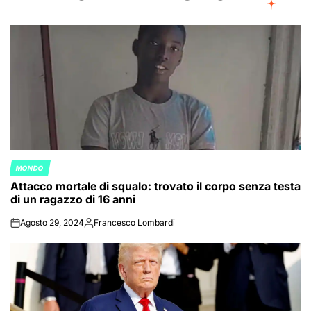
MONDO
POSTED
Attacco mortale di squalo: trovato il corpo senza testa
IN
di un ragazzo di 16 anni
Agosto 29, 2024
Francesco Lombardi
on
Posted
by