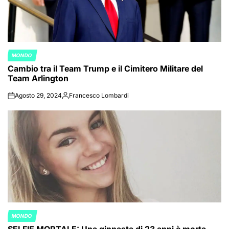
MONDO
POSTED
Cambio tra il Team Trump e il Cimitero Militare del
IN
Team Arlington
Agosto 29, 2024
Francesco Lombardi
on
Posted
by
MONDO
POSTED
IN