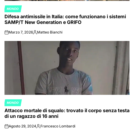
MONDO
POSTED
Difesa antimissile in Italia: come funzionano i sistemi
IN
SAMP/T New Generation e GRIFO
Marzo 7, 2026
Matteo Bianchi
on
Posted
by
MONDO
POSTED
Attacco mortale di squalo: trovato il corpo senza testa
IN
di un ragazzo di 16 anni
Agosto 29, 2024
Francesco Lombardi
on
Posted
by