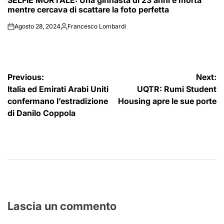
SELFIE MORTALE: Una ginnasta di 23 anni è morta
mentre cercava di scattare la foto perfetta
Agosto 28, 2024
Francesco Lombardi
on
Posted
by
Navigazione
Previous:
Next:
Italia ed Emirati Arabi Uniti
UQTR: Rumi Student
articoli
confermano l’estradizione
Housing apre le sue porte
di Danilo Coppola
Lascia un commento