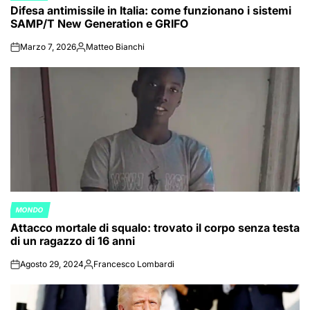
Difesa antimissile in Italia: come funzionano i sistemi
IN
SAMP/T New Generation e GRIFO
Marzo 7, 2026
Matteo Bianchi
on
Posted
by
MONDO
POSTED
Attacco mortale di squalo: trovato il corpo senza testa
IN
di un ragazzo di 16 anni
Agosto 29, 2024
Francesco Lombardi
on
Posted
by