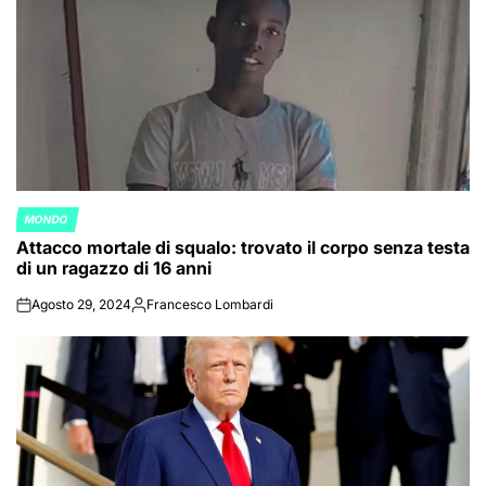
MONDO
POSTED
Attacco mortale di squalo: trovato il corpo senza testa
IN
di un ragazzo di 16 anni
Agosto 29, 2024
Francesco Lombardi
on
Posted
by