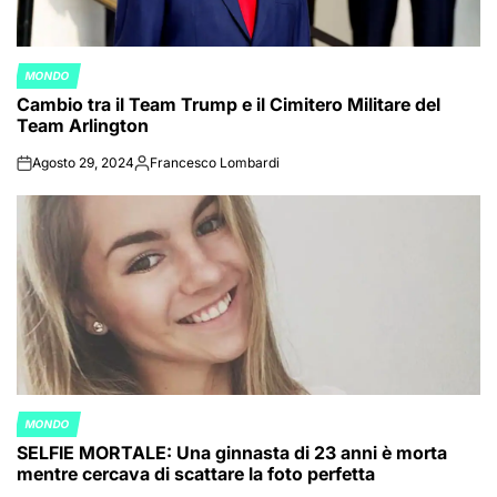
MONDO
POSTED
Cambio tra il Team Trump e il Cimitero Militare del
IN
Team Arlington
Agosto 29, 2024
Francesco Lombardi
on
Posted
by
MONDO
POSTED
SELFIE MORTALE: Una ginnasta di 23 anni è morta
IN
mentre cercava di scattare la foto perfetta