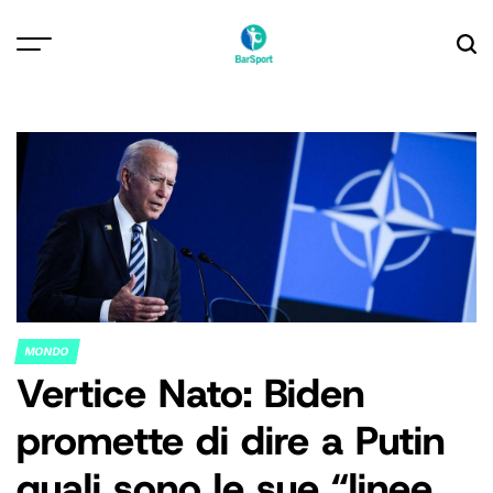
Skip
to
content
MONDO
POSTED
Vertice Nato: Biden
IN
promette di dire a Putin
quali sono le sue “linee