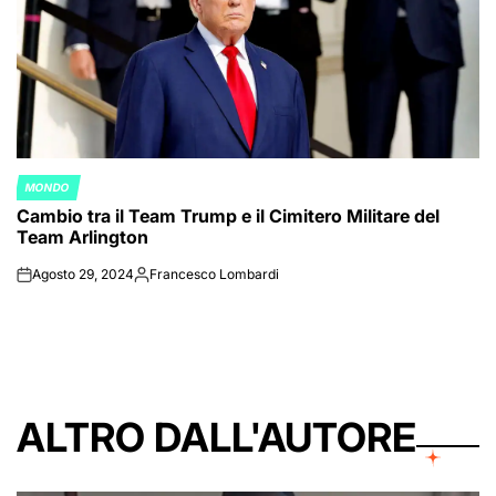
MONDO
POSTED
Cambio tra il Team Trump e il Cimitero Militare del
IN
Team Arlington
Agosto 29, 2024
Francesco Lombardi
on
Posted
by
ALTRO DALL'AUTORE