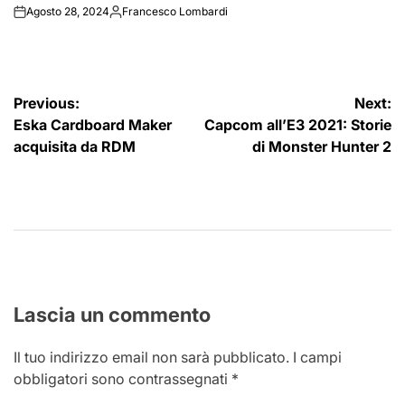
Agosto 28, 2024
Francesco Lombardi
on
Posted
by
Navigazione
Previous:
Next:
Eska Cardboard Maker
Capcom all’E3 2021: Storie
articoli
acquisita da RDM
di Monster Hunter 2
Lascia un commento
Il tuo indirizzo email non sarà pubblicato.
I campi
obbligatori sono contrassegnati
*