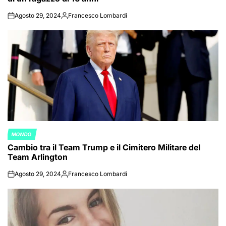
Agosto 29, 2024
Francesco Lombardi
on
Posted
by
MONDO
POSTED
Cambio tra il Team Trump e il Cimitero Militare del
IN
Team Arlington
Agosto 29, 2024
Francesco Lombardi
on
Posted
by