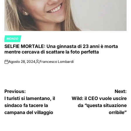
MONDO
POSTED
SELFIE MORTALE: Una ginnasta di 23 anni è morta
IN
mentre cercava di scattare la foto perfetta
Agosto 28, 2024
Francesco Lombardi
on
Posted
by
Navigazione
Previous:
Next:
I turisti si lamentano, il
Wild: il CEO vuole uscire
articoli
sindaco fa tacere la
da “questa situazione
campana del villaggio
orribile”