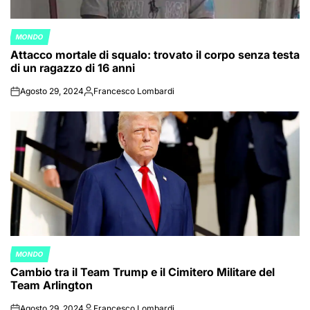
MONDO
POSTED
Attacco mortale di squalo: trovato il corpo senza testa
IN
di un ragazzo di 16 anni
Agosto 29, 2024
Francesco Lombardi
on
Posted
by
MONDO
POSTED
Cambio tra il Team Trump e il Cimitero Militare del
IN
Team Arlington
Agosto 29, 2024
Francesco Lombardi