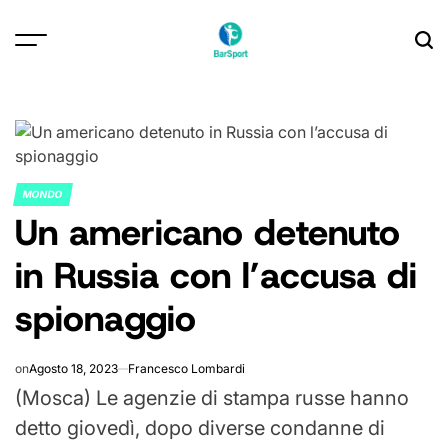
Skip
to
content
MONDO
POSTED
Un americano detenuto
IN
in Russia con l’accusa di
spionaggio
on
Agosto 18, 2023
Francesco Lombardi
(Mosca) Le agenzie di stampa russe hanno
detto giovedì, dopo diverse condanne di