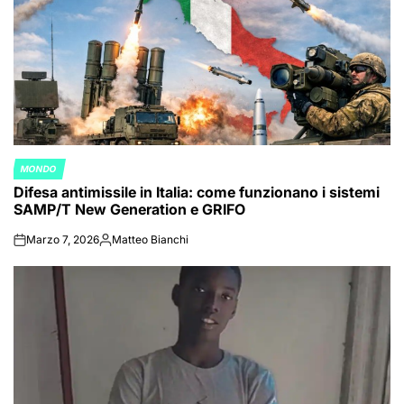
MONDO
POSTED
Difesa antimissile in Italia: come funzionano i sistemi
IN
SAMP/T New Generation e GRIFO
Marzo 7, 2026
Matteo Bianchi
on
Posted
by