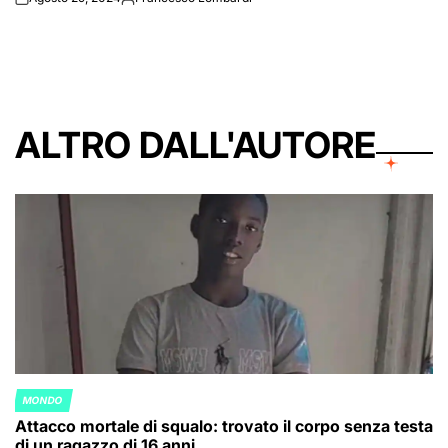
on
Posted
by
ALTRO DALL'AUTORE
MONDO
POSTED
Attacco mortale di squalo: trovato il corpo senza testa
IN
di un ragazzo di 16 anni