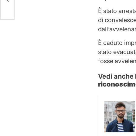
te”
È stato arres
di convalesce
dall’avvelena
È caduto impr
stato evacuat
fosse avvelen
Vedi anche
riconoscimen