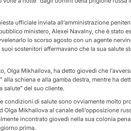
o volte a notte” dagli uomini della prigione russa i
chiesta ufficiale inviata all’amministrazione peniten
l pubblico ministero, Alexei Navalny, che è stato 
avvelenarlo lo scorso agosto con un agente nervin
i suoi sostenitori affermavano che la sua salute s
to, Olga Mikhailova, ha detto giovedì che l’avversa
ri” alla schiena e alla gamba destra, mentre ha det
la salute” del suo cliente.
ue condizioni di salute sono ovviamente molto pr
d Olga Mikhailova al canale dell’opposizione russ
nalmente incontrato giovedì nella sua colonia pen
l giorno prima.