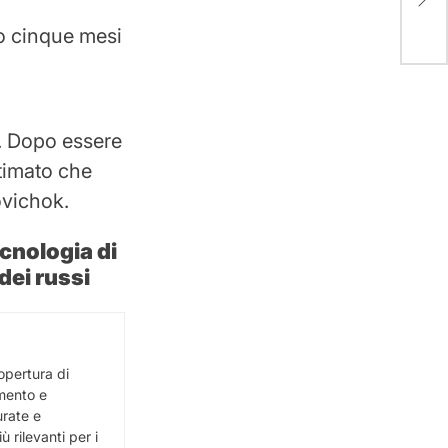
in F
po cinque mesi
. Dopo essere
stimato che
ovichok.
cnologia di
dei russi
opertura di
imento e
urate e
 rilevanti per i