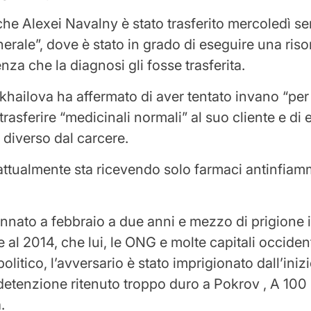
he Alexei Navalny è stato trasferito mercoledì se
erale”, dove è stato in grado di eseguire una ris
za che la diagnosi gli fosse trasferita.
khailova ha affermato di aver tentato invano “per
trasferire “medicinali normali” al suo cliente e di 
diverso dal carcere.
attualmente sta ricevendo solo farmaci antinfiam
nnato a febbraio a due anni e mezzo di prigione 
e al 2014, che lui, le ONG e molte capitali occiden
litico, l’avversario è stato imprigionato dall’iniz
etenzione ritenuto troppo duro a Pokrov , A 100
.