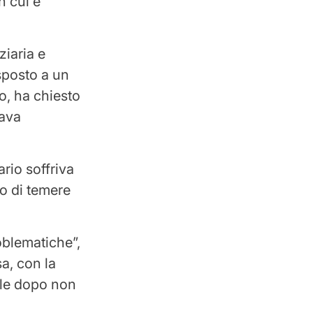
n cui è
ziaria e
esposto a un
o, ha chiesto
tava
rio soffriva
to di temere
oblematiche”,
a, con la
ale dopo non