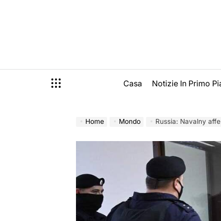
Skip
to
content
Casa
Notizie In Primo P
Home
Mondo
Russia: Navalny afferma di e