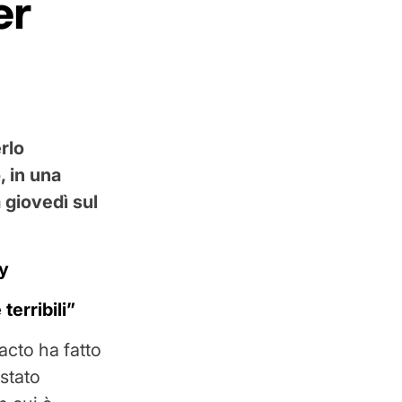
er
rlo
, in una
 giovedì sul
ny
terribili”
acto ha fatto
 stato