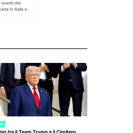
i eventi del
de in Italia e
DO
ED
io tra il Team Trump e il Cimitero