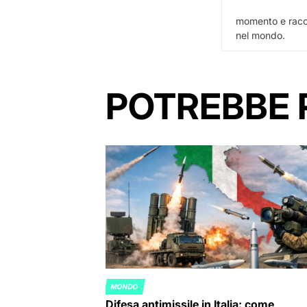
momento e racco
nel mondo.
POTREBBE 
MONDO
POSTED
Difesa antimissile in Italia: come
IN