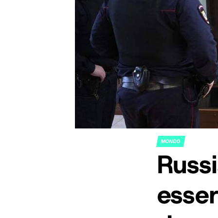
MONDO
POSTED
Russi
IN
esser