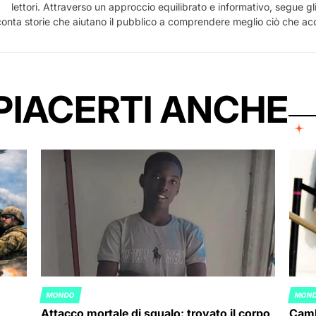
lettori. Attraverso un approccio equilibrato e informativo, segue gl
nta storie che aiutano il pubblico a comprendere meglio ciò che acca
PIACERTI ANCHE
MONDO
MON
POSTED
POST
Attacco mortale di squalo: trovato il corpo
Camb
IN
IN