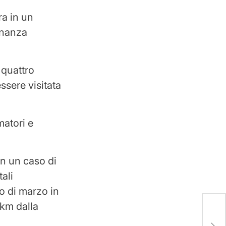
ra in un
onanza
 quattro
essere visitata
matori e
in un caso di
tali
io di marzo in
 km dalla
22.0
squ