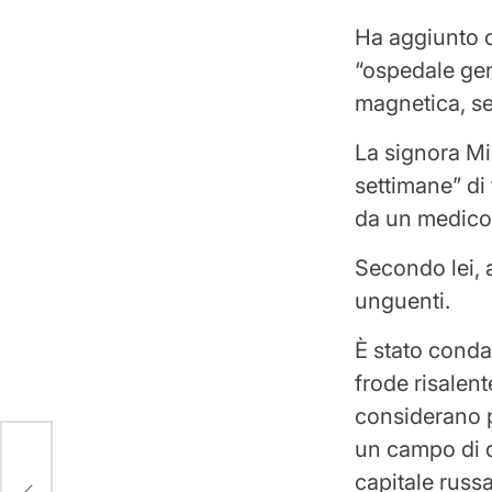
Ha aggiunto c
“ospedale gen
magnetica, sen
La signora Mi
settimane” di 
da un medico 
Secondo lei, 
unguenti.
È stato conda
frode risalent
considerano po
un campo di d
 le
capitale russa