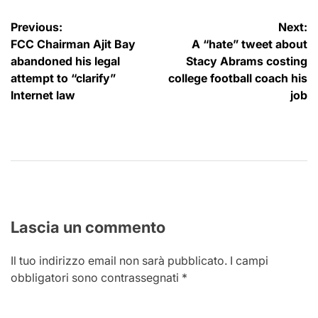
Navigazione
Previous:
Next:
FCC Chairman Ajit Bay
A “hate” tweet about
articoli
abandoned his legal
Stacy Abrams costing
attempt to “clarify”
college football coach his
Internet law
job
Lascia un commento
Il tuo indirizzo email non sarà pubblicato.
I campi
obbligatori sono contrassegnati
*