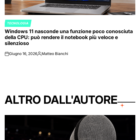
TECNOLOGIA
POSTED
Windows 11 nasconde una funzione poco conosciuta
IN
della CPU: può rendere il notebook più veloce e
silenzioso
Giugno 16, 2026
Matteo Bianchi
on
Posted
by
ALTRO DALL'AUTORE