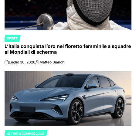
SPORT
POSTED
L’Italia conquista l’oro nel fioretto femminile a squadre
IN
ai Mondiali di scherma
Luglio 30, 2026
Matteo Bianchi
on
Posted
by
ATTIVITÀ COMMERCIALE
POSTED