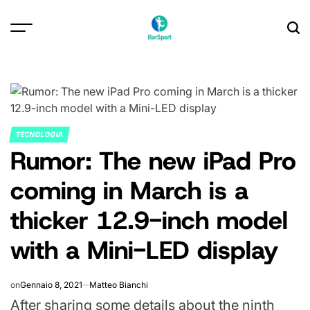
Skip
to
content
TECNOLOGIA
POSTED
Rumor: The new iPad Pro
IN
coming in March is a
thicker 12.9-inch model
with a Mini-LED display
on
Gennaio 8, 2021
Matteo Bianchi
After sharing some details about the ninth