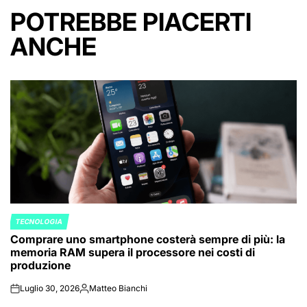
POTREBBE PIACERTI
ANCHE
TECNOLOGIA
POSTED
Comprare uno smartphone costerà sempre di più: la
IN
memoria RAM supera il processore nei costi di
produzione
Luglio 30, 2026
Matteo Bianchi
on
Posted
by