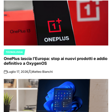
TECNOLOGIA
POSTED
OnePlus lascia l’Europa: stop ai nuovi prodotti e addio
IN
definitivo a OxygenOS
Luglio 17, 2026
Matteo Bianchi
on
Posted
by