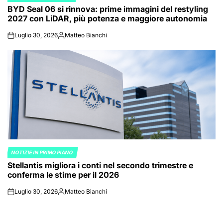
BYD Seal 06 si rinnova: prime immagini del restyling
IN
2027 con LiDAR, più potenza e maggiore autonomia
Luglio 30, 2026
Matteo Bianchi
on
Posted
by
NOTIZIE IN PRIMO PIANO
POSTED
Stellantis migliora i conti nel secondo trimestre e
IN
conferma le stime per il 2026
Luglio 30, 2026
Matteo Bianchi
on
Posted
by