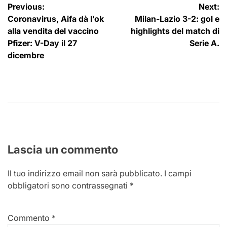
Navigazione
Previous:
Next:
Coronavirus, Aifa dà l’ok
Milan-Lazio 3-2: gol e
articoli
alla vendita del vaccino
highlights del match di
Pfizer: V-Day il 27
Serie A.
dicembre
Lascia un commento
Il tuo indirizzo email non sarà pubblicato.
I campi
obbligatori sono contrassegnati
*
Commento
*