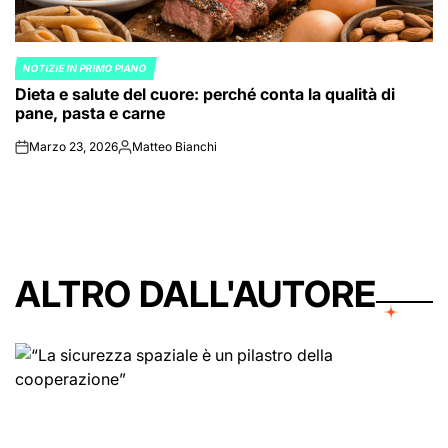
NOTIZIE IN PRIMO PIANO
POSTED
Dieta e salute del cuore: perché conta la qualità di
IN
pane, pasta e carne
Marzo 23, 2026
Matteo Bianchi
on
Posted
by
ALTRO DALL'AUTORE