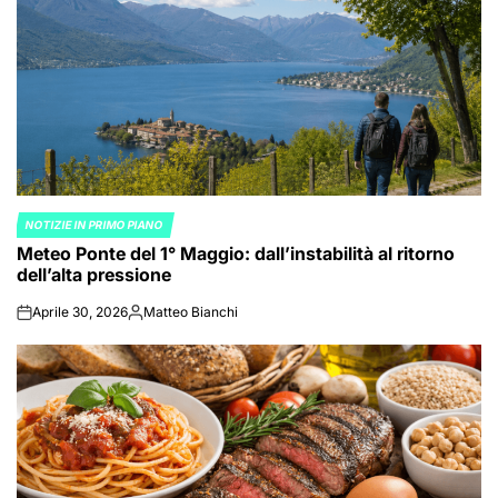
NOTIZIE IN PRIMO PIANO
POSTED
Meteo Ponte del 1° Maggio: dall’instabilità al ritorno
IN
dell’alta pressione
Aprile 30, 2026
Matteo Bianchi
on
Posted
by