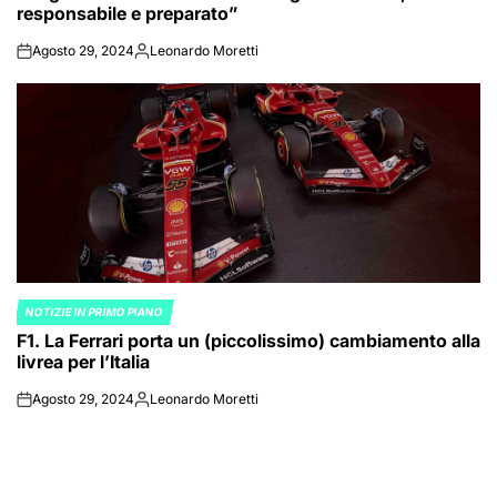
responsabile e preparato”
Agosto 29, 2024
Leonardo Moretti
on
Posted
by
NOTIZIE IN PRIMO PIANO
POSTED
F1. La Ferrari porta un (piccolissimo) cambiamento alla
IN
livrea per l’Italia
Agosto 29, 2024
Leonardo Moretti
on
Posted
by