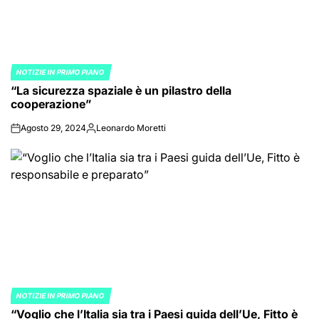
NOTIZIE IN PRIMO PIANO
POSTED
“La sicurezza spaziale è un pilastro della
IN
cooperazione”
Agosto 29, 2024
Leonardo Moretti
on
Posted
by
NOTIZIE IN PRIMO PIANO
POSTED
“Voglio che l’Italia sia tra i Paesi guida dell’Ue, Fitto è
IN