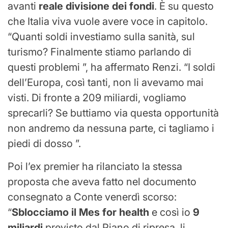
avanti
reale divisione dei fondi
. È su questo
che Italia viva vuole avere voce in capitolo.
“Quanti soldi investiamo sulla sanità, sul
turismo? Finalmente stiamo parlando di
questi problemi ”, ha affermato Renzi. “I soldi
dell’Europa, così tanti, non li avevamo mai
visti. Di fronte a 209 miliardi, vogliamo
sprecarli? Se buttiamo via questa opportunità
non andremo da nessuna parte, ci tagliamo i
piedi di dosso ”.
Poi l’ex premier ha rilanciato la stessa
proposta che aveva fatto nel documento
consegnato a Conte venerdì scorso:
“
Sblocciamo il Mes for health
e così io
9
miliardi
previsto dal Piano di ripresa, li