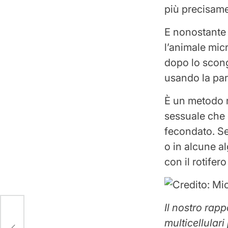
più precisame
E nonostante l
l’animale mic
dopo lo scong
usando la pa
È un metodo r
sessuale che 
fecondato. Se
o in alcune a
con il rotifer
Credito: Mi
Il nostro rapp
multicellular