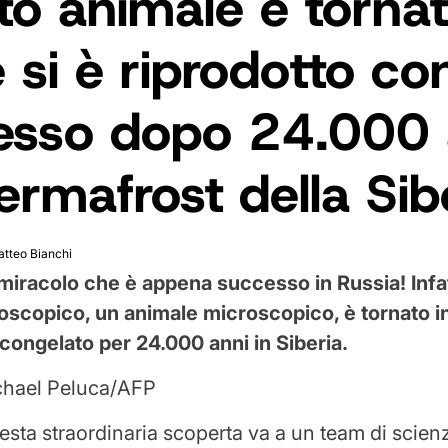
o animale è tornat
e si è riprodotto co
esso dopo 24.000 
ermafrost della Sib
tteo Bianchi
miracolo che è appena successo in Russia! Infat
oscopico, un animale microscopico, è tornato i
congelato per 24.000 anni in Siberia.
chael Peluca/AFP
uesta straordinaria scoperta va a un team di scienzia