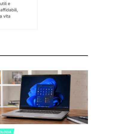
tili e
ffidabili,
a vita
OLOGIA