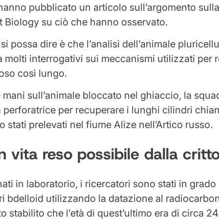
anno pubblicato un articolo sull’argomento sulla
nt Biology su ciò che hanno osservato.
si possa dire è che l’analisi dell’animale pluricell
va molti interrogativi sui meccanismi utilizzati per 
poso così lungo.
e mani sull’animale bloccato nel ghiaccio, la squ
 perforatrice per recuperare i lunghi cilindri chiam
stati prelevati nel fiume Alize nell’Artico russo.
n vita reso possibile dalla critt
ati in laboratorio, i ricercatori sono stati in grado 
feri bdelloid utilizzando la datazione al radiocarb
ato stabilito che l’età di quest’ultimo era di circa 2