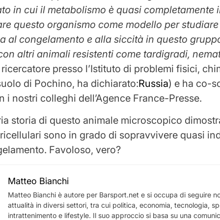
ato in cui il metabolismo è quasi completamente in
re questo organismo come modello per studiare 
 al congelamento e alla siccità in questo grupp
on altri animali resistenti come tardigradi, nemat
ricercatore presso l’Istituto di problemi fisici, chi
suolo di Pochino, ha dichiarato:
Russia
) e ha co-sc
on i nostri colleghi dell’Agence France-Presse.
ria storia di questo animale microscopico dimostr
ricellulari sono in grado di sopravvivere quasi in
gelamento. Favoloso, vero?
Matteo Bianchi
Matteo Bianchi è autore per Barsport.net e si occupa di seguire not
attualità in diversi settori, tra cui politica, economia, tecnologia, sp
intrattenimento e lifestyle. Il suo approccio si basa su una comuni