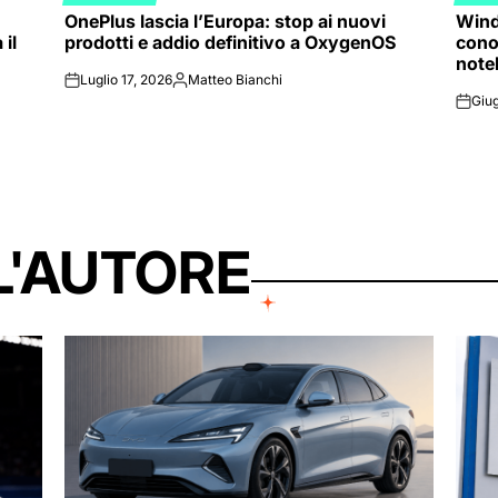
POSTED
POST
OnePlus lascia l’Europa: stop ai nuovi
Wind
IN
IN
il
prodotti e addio definitivo a OxygenOS
cono
note
Luglio 17, 2026
Matteo Bianchi
on
Posted
Giug
by
on
L'AUTORE