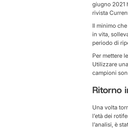
giugno 2021 h
rivista Curre
Il minimo che 
in vita, solle
periodo di ri
Per mettere l
Utilizzare una
campioni sono 
Ritorno i
Una volta torn
l’età dei roti
l’analisi, è st