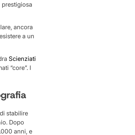
 prestigiosa
ulare, ancora
resistere a un
adra
Scienziati
ati “core”. I
ografia
di stabilire
onio. Dopo
4.000 anni, e