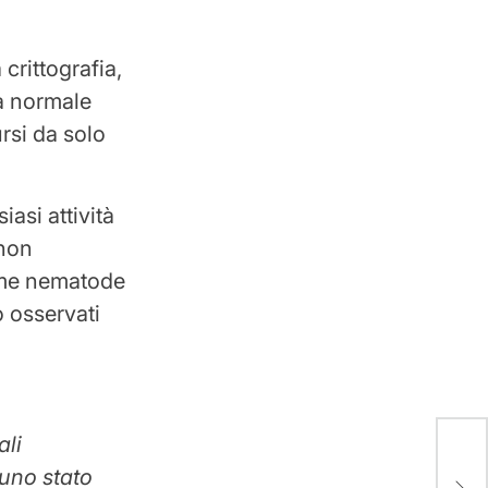
crittografia,
ta normale
rsi da solo
asi attività
 non
erme nematode
o osservati
ali
Eur
 uno stato
assi