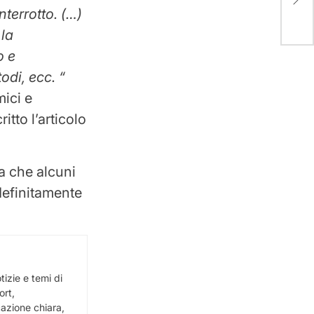
man
terrotto. (…)
la
o e
odi, ecc. “
mici e
ritto l’articolo
a che alcuni
definitamente
izie e temi di
ort,
cazione chiara,