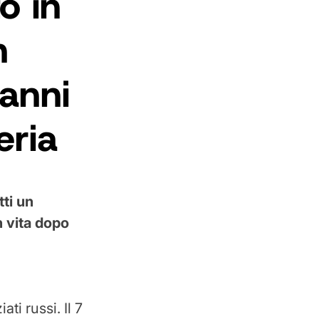
o in
n
anni
eria
ti un
n vita dopo
ti russi. Il 7