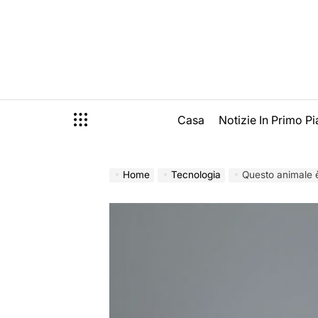
Skip
to
content
Casa
Notizie In Primo P
Home
Tecnologia
Questo animale è tornato 