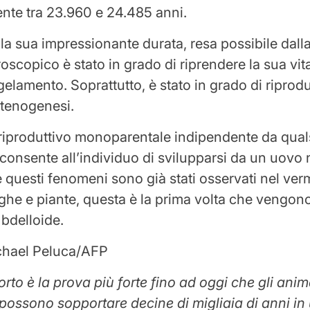
nte tra 23.960 e 24.485 anni.
a sua impressionante durata, resa possibile dalla 
roscopico è stato in grado di riprendere la sua vi
elamento. Soprattutto, è stato in grado di riprodu
rtenogenesi.
iproduttivo monoparentale indipendente da qualsi
consente all’individuo di svilupparsi da un uovo
 questi fenomeni sono già stati osservati nel v
lghe e piante, questa è la prima volta che vengon
o bdelloide.
chael Peluca/AFP
orto è la prova più forte fino ad oggi che gli anim
i possono sopportare decine di migliaia di anni in