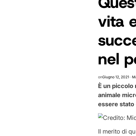
Quest
vita 
succ
nel p
on
Giugno 12, 2021
Ma
È un piccolo 
animale micr
essere stato 
Credito: Mi
Il merito di q