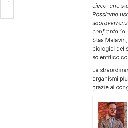
cieco, uno st
Possiamo usa
sopravvivenza
confrontarlo c
Stas Malavin, 
biologici del 
scientifico c
La straordina
organismi plu
grazie al con