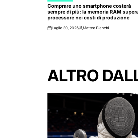
POSTED
Comprare uno smartphone costerà
IN
sempre di più: la memoria RAM supera 
processore nei costi di produzione
Luglio 30, 2026
Matteo Bianchi
on
Posted
by
ALTRO DAL