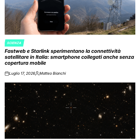
SCIENZA
POSTED
Fastweb e Starlink sperimentano la connettività
IN
satellitare in Italia: smartphone collegati anche senza
copertura mobile
Luglio 17, 2026
Matteo Bianchi
on
Posted
by