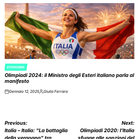
by
ECONOMIA
POSTED
Olimpiadi 2024: il Ministro degli Esteri italiano parla al
IN
manifesto
Gennaio 12, 2025
Giulia Ferrara
on
Posted
by
Navigazione
Previous:
Next:
Italia – Italia: “La battaglia
Olimpiadi 2020: l’Italia
articoli
della vergogna” tra
sfugge alle sanzioni del