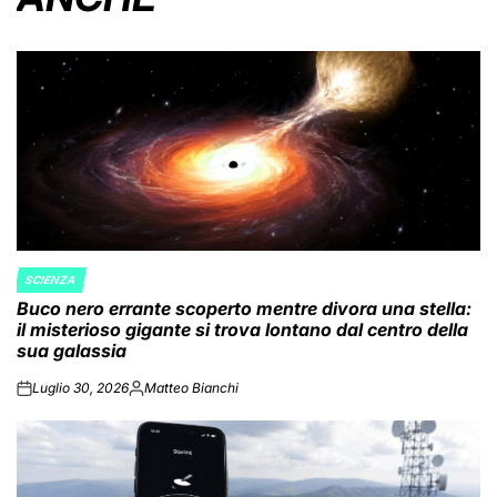
SCIENZA
POSTED
Buco nero errante scoperto mentre divora una stella:
IN
il misterioso gigante si trova lontano dal centro della
sua galassia
Luglio 30, 2026
Matteo Bianchi
on
Posted
by