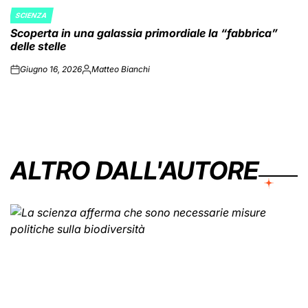
SCIENZA
POSTED
Scoperta in una galassia primordiale la “fabbrica”
IN
delle stelle
Giugno 16, 2026
Matteo Bianchi
on
Posted
by
ALTRO DALL'AUTORE