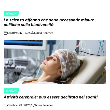
SCIENZA
POSTED
La scienza afferma che sono necessarie misure
IN
politiche sulla biodiversità
Ottobre 30, 2025
Giulia Ferrara
on
Posted
by
SCIENZA
POSTED
Attività cerebrale: può essere decifrata nei sogni?
IN
Ottobre 29, 2025
Giulia Ferrara
on
Posted