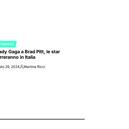
RTIMENTO
ED
dy Gaga a Brad Pitt, le star
reranno in Italia
sto 29, 2024
Martina Ricci
Posted
by