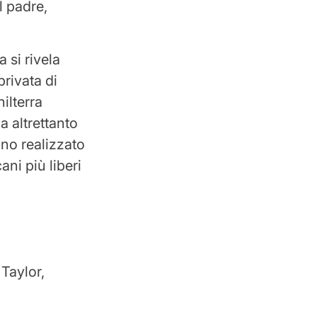
l padre,
 si rivela
privata di
ilterra
a altrettanto
nno realizzato
ani più liberi
Taylor,