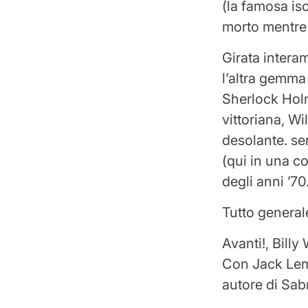
(la famosa iso
morto mentre
Girata intera
l’altra gemma 
Sherlock Holm
vittoriana, Wi
desolante. sem
(qui in una co
degli anni ’70
Tutto general
Avanti!, Bill
Con Jack Lemm
autore di Sab