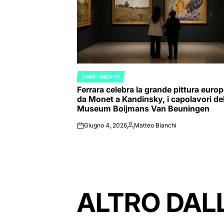
DIVERTIMENTO
POSTED
Ferrara celebra la grande pittura europ
IN
da Monet a Kandinsky, i capolavori de
Museum Boijmans Van Beuningen
Giugno 4, 2026
Matteo Bianchi
on
Posted
by
ALTRO DAL