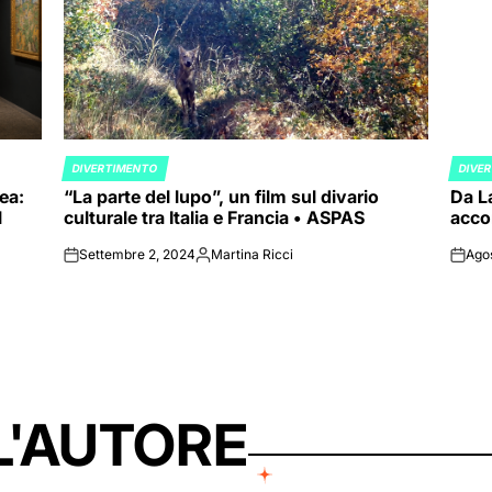
DIVERTIMENTO
DIVE
POSTED
POST
ea:
“La parte del lupo”, un film sul divario
Da La
IN
IN
l
culturale tra Italia e Francia • ASPAS
accor
Settembre 2, 2024
Martina Ricci
Ago
on
Posted
on
by
L'AUTORE