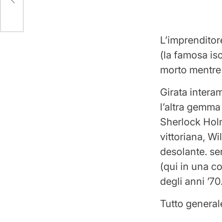
L’imprenditor
(la famosa iso
morto mentre
Girata intera
l’altra gemma 
Sherlock Holm
vittoriana, Wi
desolante. sem
(qui in una co
degli anni ’70
Tutto general