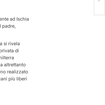
appr
ente ad Ischia
l padre,
 si rivela
privata di
ilterra
a altrettanto
nno realizzato
ani più liberi