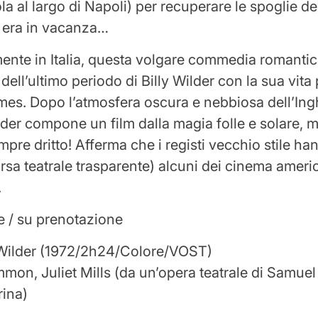
la al largo di Napoli) per recuperare le spoglie de
 era in vacanza…
mente in Italia, questa volgare commedia romantica
dell’ultimo periodo di Billy Wilder con la sua vita 
es. Dopo l’atmosfera oscura e nebbiosa dell’Ingh
lder compone un film dalla magia folle e solare, m
pre dritto! Afferma che i registi vecchio stile ha
rsa teatrale trasparente) alcuni dei cinema americ
.
e / su prenotazione
y Wilder (1972/2h24/Colore/VOST)
on, Juliet Mills (da un’opera teatrale di Samuel 
rina)