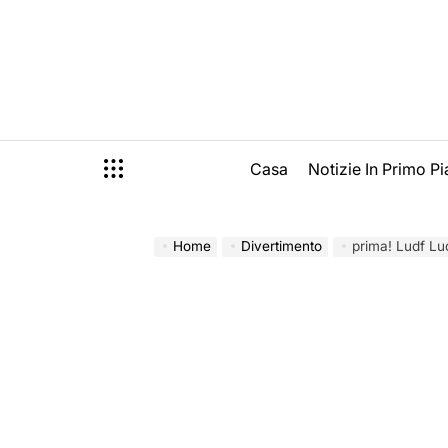
Skip
to
content
Casa
Notizie In Primo P
Home
Divertimento
prima! Ludf Lu