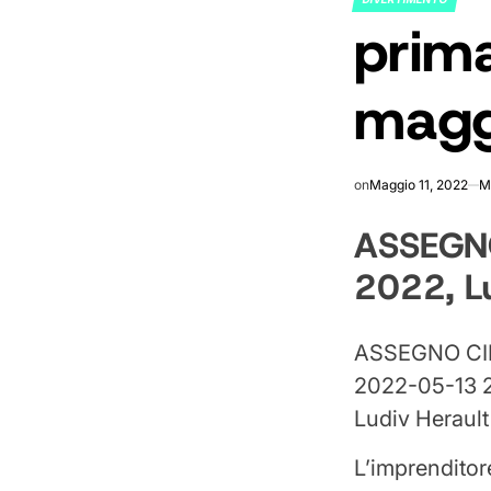
POSTED
prima
IN
magg
on
Maggio 11, 2022
M
ASSEGNO
2022, Lu
ASSEGNO CIN
2022-05-13 
Ludiv Herault
L’imprenditor