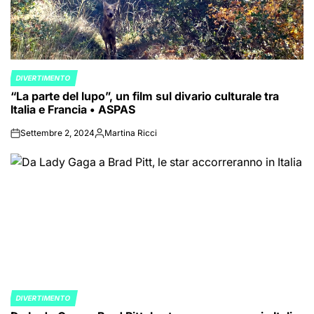
DIVERTIMENTO
POSTED
“La parte del lupo”, un film sul divario culturale tra
IN
Italia e Francia • ASPAS
Settembre 2, 2024
Martina Ricci
on
Posted
by
DIVERTIMENTO
POSTED