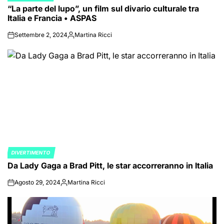
“La parte del lupo”, un film sul divario culturale tra
IN
Italia e Francia • ASPAS
Settembre 2, 2024
Martina Ricci
on
Posted
by
DIVERTIMENTO
POSTED
Da Lady Gaga a Brad Pitt, le star accorreranno in Italia
IN
Agosto 29, 2024
Martina Ricci
on
Posted
by