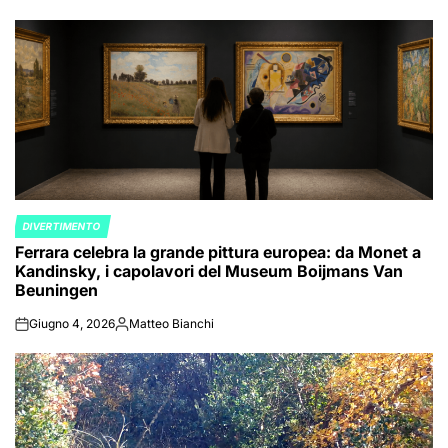
DIVERTIMENTO
POSTED
Ferrara celebra la grande pittura europea: da Monet a
IN
Kandinsky, i capolavori del Museum Boijmans Van
Beuningen
Giugno 4, 2026
Matteo Bianchi
on
Posted
by