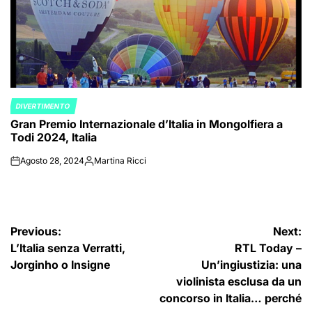
DIVERTIMENTO
POSTED
Gran Premio Internazionale d’Italia in Mongolfiera a
IN
Todi 2024, Italia
Agosto 28, 2024
Martina Ricci
on
Posted
by
Navigazione
Previous:
Next:
L’Italia senza Verratti,
RTL Today –
articoli
Jorginho o Insigne
Un’ingiustizia: una
violinista esclusa da un
concorso in Italia… perché