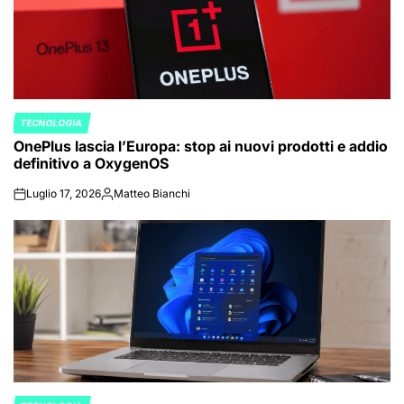
TECNOLOGIA
POSTED
OnePlus lascia l’Europa: stop ai nuovi prodotti e addio
IN
definitivo a OxygenOS
Luglio 17, 2026
Matteo Bianchi
on
Posted
by