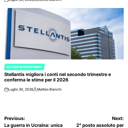
on
Posted
by
NOTIZIE IN PRIMO PIANO
POSTED
Stellantis migliora i conti nel secondo trimestre e
IN
conferma le stime per il 2026
Luglio 30, 2026
Matteo Bianchi
on
Posted
by
Navigazione
Previous:
Next:
La guerra in Ucraina: unica
2° posto assoluto per