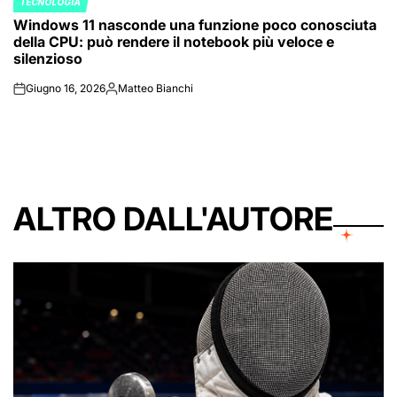
TECNOLOGIA
POSTED
Windows 11 nasconde una funzione poco conosciuta
IN
della CPU: può rendere il notebook più veloce e
silenzioso
Giugno 16, 2026
Matteo Bianchi
on
Posted
by
ALTRO DALL'AUTORE