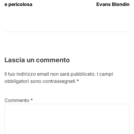
articoli
e pericolosa
Evans Blondin
Lascia un commento
Il tuo indirizzo email non sarà pubblicato.
I campi
obbligatori sono contrassegnati
*
Commento
*