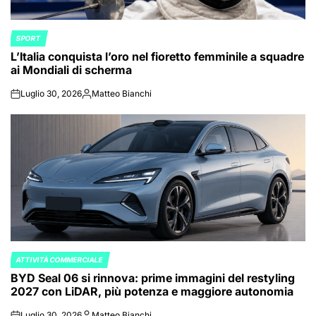
SPORT
POSTED
L’Italia conquista l’oro nel fioretto femminile a squadre
IN
ai Mondiali di scherma
Luglio 30, 2026
Matteo Bianchi
on
Posted
by
ATTIVITÀ COMMERCIALE
POSTED
BYD Seal 06 si rinnova: prime immagini del restyling
IN
2027 con LiDAR, più potenza e maggiore autonomia
Luglio 30, 2026
Matteo Bianchi