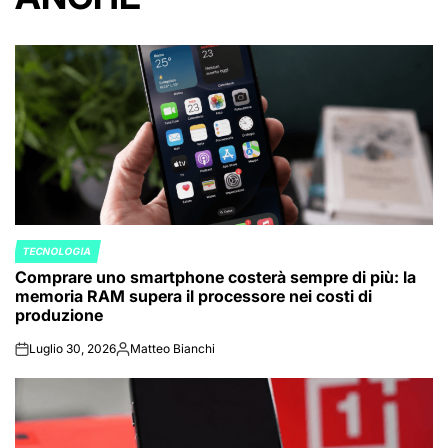
TECNOLOGIA
POSTED
Comprare uno smartphone costerà sempre di più: la
IN
memoria RAM supera il processore nei costi di
produzione
Luglio 30, 2026
Matteo Bianchi
on
Posted
by