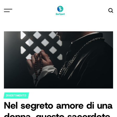
Skip
to
content
DIVERTIMENTO
POSTED
Nel segreto amore di una
IN
donna, questo sacerdote