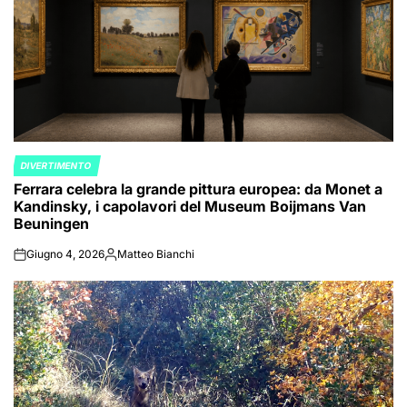
DIVERTIMENTO
POSTED
Ferrara celebra la grande pittura europea: da Monet a
IN
Kandinsky, i capolavori del Museum Boijmans Van
Beuningen
Giugno 4, 2026
Matteo Bianchi
on
Posted
by