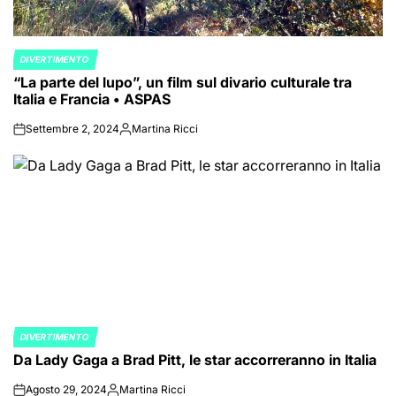
DIVERTIMENTO
POSTED
“La parte del lupo”, un film sul divario culturale tra
IN
Italia e Francia • ASPAS
Settembre 2, 2024
Martina Ricci
on
Posted
by
DIVERTIMENTO
POSTED
Da Lady Gaga a Brad Pitt, le star accorreranno in Italia
IN
Agosto 29, 2024
Martina Ricci
on
Posted