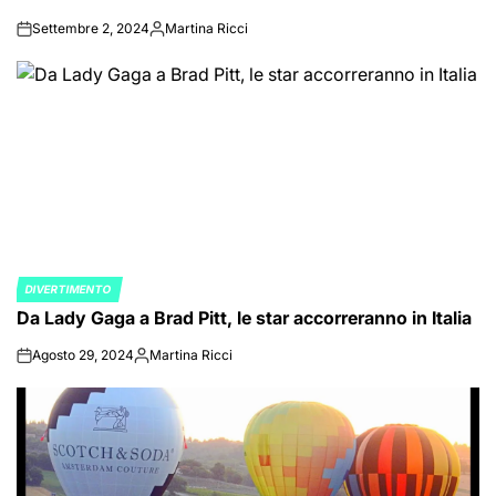
Settembre 2, 2024
Martina Ricci
on
Posted
by
DIVERTIMENTO
POSTED
Da Lady Gaga a Brad Pitt, le star accorreranno in Italia
IN
Agosto 29, 2024
Martina Ricci
on
Posted
by