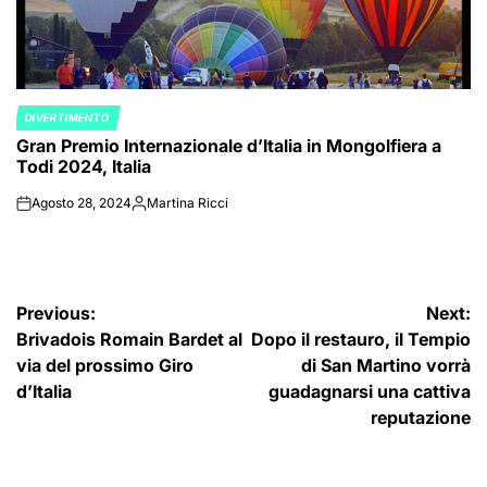
DIVERTIMENTO
POSTED
Gran Premio Internazionale d’Italia in Mongolfiera a
IN
Todi 2024, Italia
Agosto 28, 2024
Martina Ricci
on
Posted
by
Navigazione
Previous:
Next:
Brivadois Romain Bardet al
Dopo il restauro, il Tempio
articoli
via del prossimo Giro
di San Martino vorrà
d’Italia
guadagnarsi una cattiva
reputazione