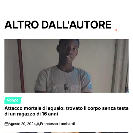
ALTRO DALL'AUTORE
MONDO
POSTED
Attacco mortale di squalo: trovato il corpo senza testa
IN
di un ragazzo di 16 anni
Agosto 29, 2024
Francesco Lombardi
on
Posted
by