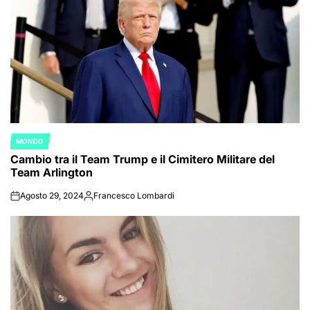
MONDO
POSTED
Cambio tra il Team Trump e il Cimitero Militare del
IN
Team Arlington
Agosto 29, 2024
Francesco Lombardi
on
Posted
by