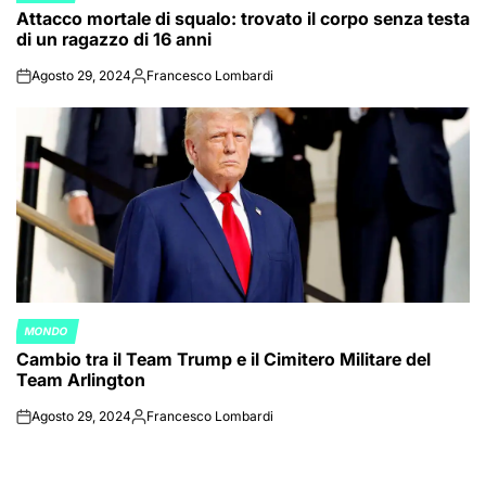
Attacco mortale di squalo: trovato il corpo senza testa
IN
di un ragazzo di 16 anni
Agosto 29, 2024
Francesco Lombardi
on
Posted
by
MONDO
POSTED
Cambio tra il Team Trump e il Cimitero Militare del
IN
Team Arlington
Agosto 29, 2024
Francesco Lombardi
on
Posted
by