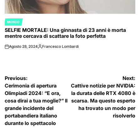
MONDO
POSTED
SELFIE MORTALE: Una ginnasta di 23 anni è morta
IN
mentre cercava di scattare la foto perfetta
Agosto 28, 2024
Francesco Lombardi
on
Posted
by
Navigazione
Previous:
Next:
Cerimonia di apertura
Cattive notizie per NVIDIA:
articoli
Olimpiadi 2024: “E ora,
la durata delle RTX 4080 è
cosa dirai a tua moglie?” Il
scarsa. Ma questo esperto
grande incidente del
ha trovato un modo per
portabandiera italiano
risolverlo
durante lo spettacolo