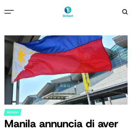
Skip
to
content
MONDO
POSTED
Manila annuncia di aver
IN