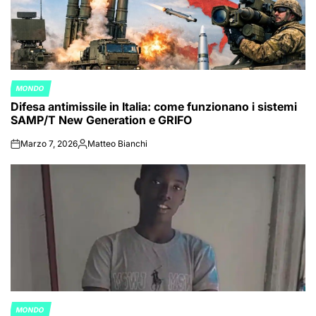
MONDO
POSTED
Difesa antimissile in Italia: come funzionano i sistemi
IN
SAMP/T New Generation e GRIFO
Marzo 7, 2026
Matteo Bianchi
on
Posted
by
MONDO
POSTED