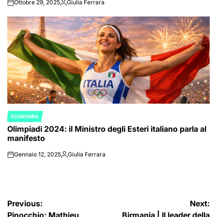
Ottobre 29, 2025
Giulia Ferrara
on
Posted
by
ECONOMIA
POSTED
Olimpiadi 2024: il Ministro degli Esteri italiano parla al
IN
manifesto
Gennaio 12, 2025
Giulia Ferrara
on
Posted
by
Navigazione
Previous:
Next:
Pinocchio: Mathieu
Birmania | Il leader della