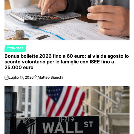
ECONOMIA
POSTED
Bonus bollette 2026 fino a 60 euro: al via da agosto lo
IN
sconto volontario per le famiglie con ISEE fino a
25.000 euro
Luglio 17, 2026
Matteo Bianchi
on
Posted
by