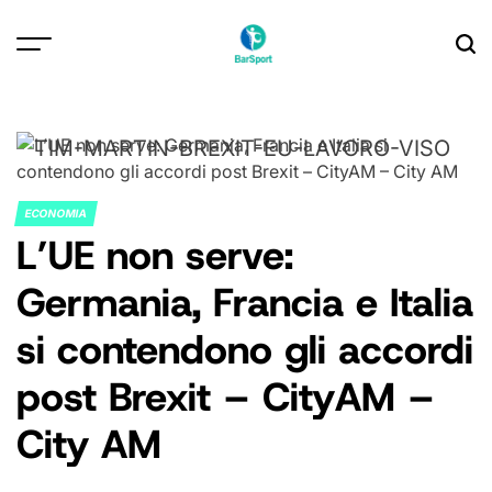
Skip
to
content
ECONOMIA
POSTED
L’UE non serve:
IN
Germania, Francia e Italia
si contendono gli accordi
post Brexit – CityAM –
City AM