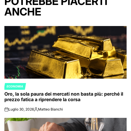
POTREBBE PIACERTI
ANCHE
ECONOMIA
POSTED
Oro, la sola paura dei mercati non basta più: perché il
IN
prezzo fatica a riprendere la corsa
Luglio 30, 2026
Matteo Bianchi
on
Posted
by