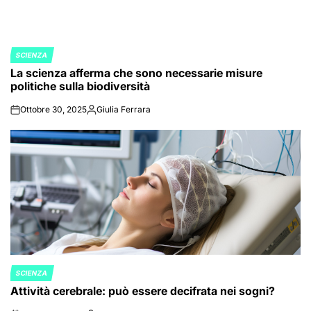
SCIENZA
POSTED
La scienza afferma che sono necessarie misure
IN
politiche sulla biodiversità
Ottobre 30, 2025
Giulia Ferrara
on
Posted
by
SCIENZA
POSTED
Attività cerebrale: può essere decifrata nei sogni?
IN