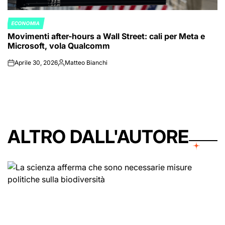
ECONOMIA
POSTED
Movimenti after-hours a Wall Street: cali per Meta e
IN
Microsoft, vola Qualcomm
Aprile 30, 2026
Matteo Bianchi
on
Posted
by
ALTRO DALL'AUTORE