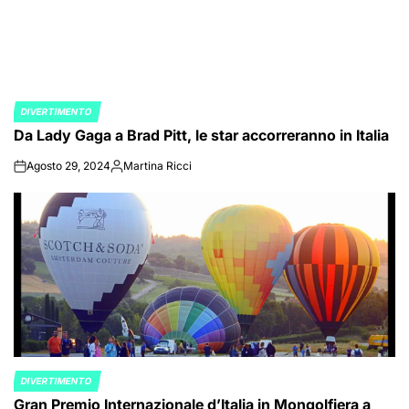
DIVERTIMENTO
POSTED
Da Lady Gaga a Brad Pitt, le star accorreranno in Italia
IN
Agosto 29, 2024
Martina Ricci
on
Posted
by
DIVERTIMENTO
POSTED
Gran Premio Internazionale d’Italia in Mongolfiera a
IN