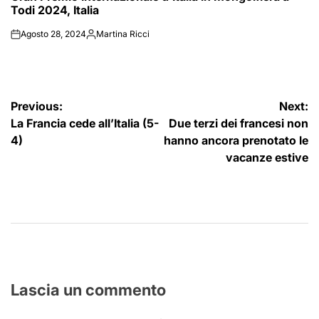
Todi 2024, Italia
Agosto 28, 2024
Martina Ricci
on
Posted
by
Navigazione
Previous:
Next:
La Francia cede all’Italia (5-
Due terzi dei francesi non
articoli
4)
hanno ancora prenotato le
vacanze estive
Lascia un commento