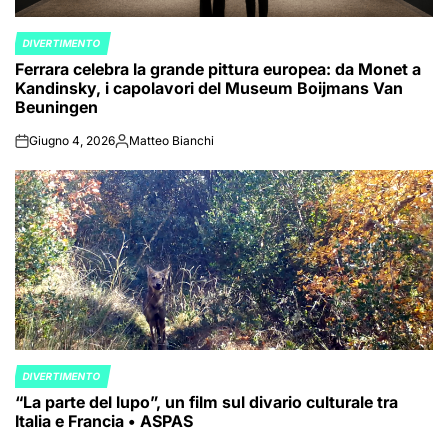
DIVERTIMENTO
POSTED
Ferrara celebra la grande pittura europea: da Monet a
IN
Kandinsky, i capolavori del Museum Boijmans Van
Beuningen
Giugno 4, 2026
Matteo Bianchi
on
Posted
by
DIVERTIMENTO
POSTED
“La parte del lupo”, un film sul divario culturale tra
IN
Italia e Francia • ASPAS