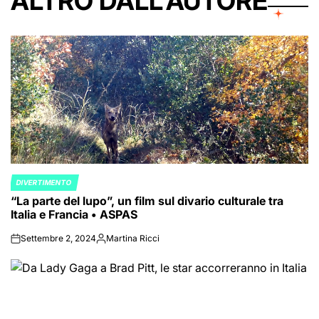
ALTRO DALL'AUTORE
DIVERTIMENTO
POSTED
“La parte del lupo”, un film sul divario culturale tra
IN
Italia e Francia • ASPAS
Settembre 2, 2024
Martina Ricci
on
Posted
by