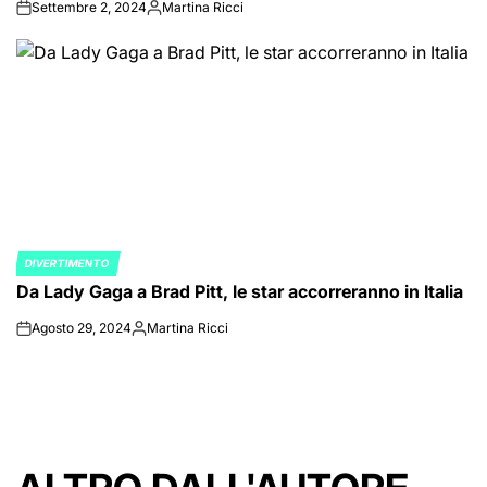
Settembre 2, 2024
Martina Ricci
on
Posted
by
DIVERTIMENTO
POSTED
Da Lady Gaga a Brad Pitt, le star accorreranno in Italia
IN
Agosto 29, 2024
Martina Ricci
on
Posted
by